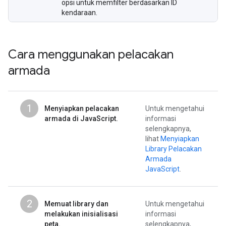
opsi untuk memfilter berdasarkan ID
kendaraan.
Cara menggunakan pelacakan
armada
1
Menyiapkan pelacakan
Untuk mengetahui
armada di JavaScript.
informasi
selengkapnya,
lihat
Menyiapkan
Library Pelacakan
Armada
JavaScript
.
2
Memuat library dan
Untuk mengetahui
melakukan inisialisasi
informasi
peta.
selengkapnya,