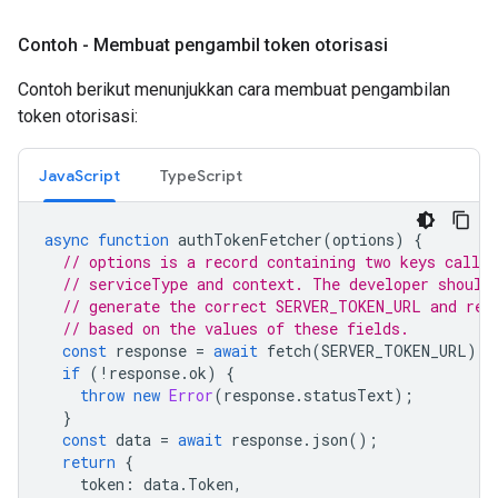
Contoh - Membuat pengambil token otorisasi
Contoh berikut menunjukkan cara membuat pengambilan
token otorisasi:
JavaScript
TypeScript
async
function
authTokenFetcher
(
options
)
{
// options is a record containing two keys called
// serviceType and context. The developer should
// generate the correct SERVER_TOKEN_URL and req
// based on the values of these fields.
const
response
=
await
fetch
(
SERVER_TOKEN_URL
);
if
(
!
response
.
ok
)
{
throw
new
Error
(
response
.
statusText
);
}
const
data
=
await
response
.
json
();
return
{
token
:
data
.
Token
,