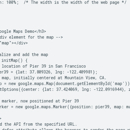
h: 100%;  /* The width is the width of the web page */

oogle Maps Demo</h3>

div element for the map -->

"map"></div>

alize and add the map

 initMap() {

 location of Pier 39 in San Francisco

er39 = {lat: 37.809326, lng: -122.409981};

 map, initially centered at Mountain View, CA.

p = new google.maps.Map(document.getElementById('map'))
tOptions({center: {lat: 37.424069, lng: -122.0916944}, z
 marker, now positioned at Pier 39

rker = new google.maps.Marker({position: pier39, map: ma


d the API from the specified URL.

 defer attribute allows the browser to render the page w