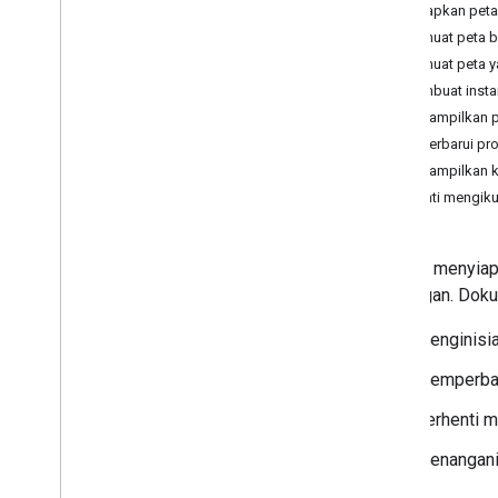
Menyiapkan peta
Memuat peta b
Memuat peta y
Membuat insta
Menampilkan p
Memperbarui pro
Menampilkan kr
Berhenti mengiku
Setelah menyiap
pelanggan. Doku
Menginisia
Memperbaru
Berhenti m
Menangani 