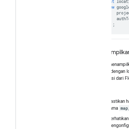
const
locat
new
googl
proje
authT
});
Menampilkan
Untuk menampilka
sesuai dengan l
informasi dari F
Tips
:
Pastikan 
nama
map
Perhatikan
mengonfigu