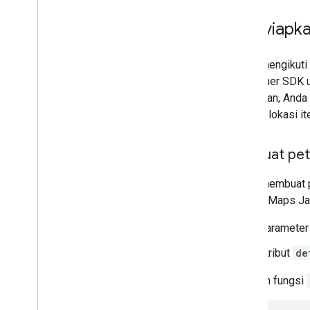
Menyiapka
Untuk mengikuti
Consumer SDK un
Kemudian, Anda 
dengan lokasi it
Memuat pet
Untuk membuat p
Google Maps Jav
Paramete
Atribut
de
Gunakan fungsi