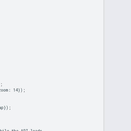
;

oom: 14});

p});

hile the API loads.
