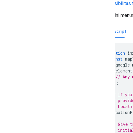
visibilitas
Contoh ini menun
JavaScript
function
in
const
map
google
.
element
// Any 
});
// If you
// provid
// Locati
locationP
// Give t
// initia