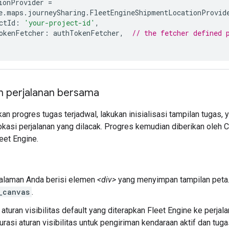
ionProvider
=
e
.
maps
.
journeySharing
.
FleetEngineShipmentLocationProvid
ctId
:
'your-project-id'
,
okenFetcher
:
authTokenFetcher
,
// the fetcher defined 
 perjalanan bersama
n progres tugas terjadwal, lakukan inisialisasi tampilan tugas,
okasi perjalanan yang dilacak. Progres kemudian diberikan ole
leet Engine.
halaman Anda berisi elemen
<div>
yang menyimpan tampilan peta.
_canvas
.
 aturan visibilitas default yang diterapkan Fleet Engine ke perjal
rasi aturan visibilitas untuk pengiriman kendaraan aktif dan tuga