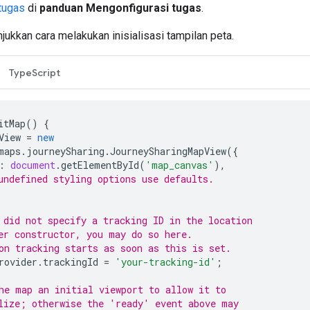
 tugas
di
panduan Mengonfigurasi tugas
.
jukkan cara melakukan inisialisasi tampilan peta.
TypeScript
itMap
()
{
View
=
new
maps
.
journeySharing
.
JourneySharingMapView
({
:
document
.
getElementById
(
'map_canvas'
),
undefined styling options use defaults.
 did not specify a tracking ID in the location
er constructor, you may do so here.
on tracking starts as soon as this is set.
rovider
.
trackingId
=
'your-tracking-id'
;
he map an initial viewport to allow it to
lize; otherwise the 'ready' event above may