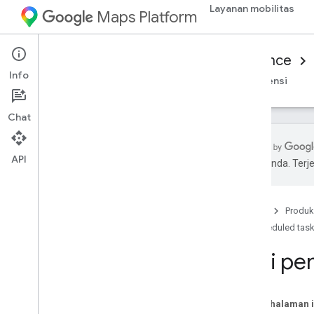
Layanan mobilitas
Maps Platform
Mobility Services
Consumer experience
Info
Ringkasan
JavaScript Consumer SDK
Referensi
Chat
API
pilihan Anda. Te
Java
Script
Menyiapkan Java
Script Consumer SDK
Beranda
Produk
Ikuti pengiriman
Scheduled tas
Menata gaya peta
Menyesuaikan penanda
Ikuti pe
Menyesuaikan polyline rute
Pada halaman i