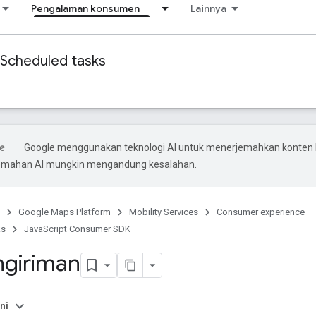
Pengalaman konsumen
Lainnya
Scheduled tasks
Google menggunakan teknologi AI untuk menerjemahkan konten
rjemahan AI mungkin mengandung kesalahan.
Google Maps Platform
Mobility Services
Consumer experience
ks
JavaScript Consumer SDK
ngiriman
ni