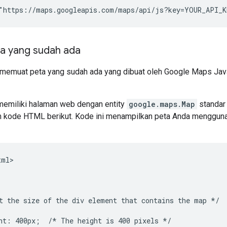
a yang sudah ada
 memuat peta yang sudah ada yang dibuat oleh Google Maps Java
memiliki halaman web dengan entity
google.maps.Map
standar
m kode HTML berikut. Kode ini menampilkan peta Anda menggun
ml>

t the size of the div element that contains the map */

ht: 400px;  /* The height is 400 pixels */
