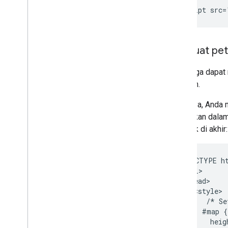
Memuat pet
Anda juga dapat
gunakan.
Misalnya, Anda 
ditentukan dala
callback di akhir:
    <!DOCTYPE ht
    <html>

      <head>

        <style>

           /* Se
          #map {

            heig