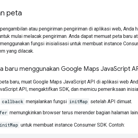
n peta
 pengambilan atau pengiriman pengiriman di aplikasi web, Anda
tuk mulai melacak pengiriman. Anda dapat memuat peta baru a
menggunakan fungsi inisialisasi untuk membuat instance Consu
em yang dilacak.
a baru menggunakan Google Maps Java
Script A
eta baru, muat Google Maps JavaScript API di aplikasi web And
aScript API, mengaktifkan SDK, dan memicu pemeriksaan inisial
r
callback
menjalankan fungsi
initMap
setelah API dimuat.
fer
memungkinkan browser terus merender bagian halaman lainn
initMap
untuk membuat instance Consumer SDK. Contoh: