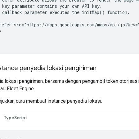
 key parameter contains your own API key.

 callback parameter executes the initMap() function.

defer src="https://maps.googleapis.com/maps/api/js?key=


tance penyedia lokasi pengiriman
a lokasi pengiriman, bersama dengan pengambil token otorisasi
ri Fleet Engine.
njukkan cara membuat instance penyedia lokasi.
TypeScript