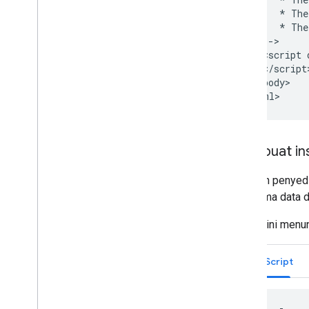
           * The
           * The
        -->

        <script 
        </script>
      </body>

Membuat ins
Gunakan penyedi
menerima data da
Contoh ini menu
JavaScript