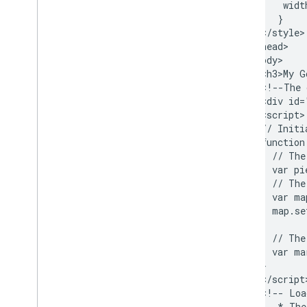
            widt
           }

        </style>

      </head>

      <body>

        <h3>My G
        <!--The 
        <div id=
        <script>

        // Initi
        function
          // The
          var pi
          // The
          var ma
          map.se
          // The
          var ma
        }

        </script>
        <!-- Loa
           * The