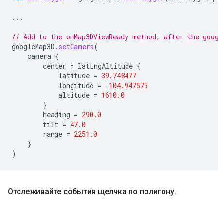
...
// Add to the onMap3DViewReady method, after the goo
googleMap3D
.
setCamera
(
camera
{
center
=
latLngAltitude
{
latitude
=
39.748477
longitude
=
-
104.947575
altitude
=
1610.0
}
heading
=
290.0
tilt
=
47.0
range
=
2251.0
}
)
Отслеживайте события щелчка по полигону
.