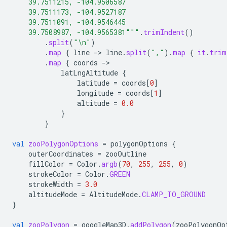
    39.7511215, -104.9506587
    39.7511173, -104.9527187
    39.7511091, -104.9546445
    39.7508987, -104.9565381"""
.
trimIndent
()
.
split
(
"\n"
)
.
map
{
line
-
>
line
.
split
(
","
).
map
{
it
.
trim
.
map
{
coords
-
latLngAltitude
{
latitude
=
coords
[
0
]
longitude
=
coords
[
1
]
altitude
=
0.0
}
}
val
zooPolygonOptions
=
polygonOptions
{
outerCoordinates
=
zooOutline
fillColor
=
Color
.
argb
(
70
,
255
,
255
,
0
)
strokeColor
=
Color
.
GREEN
strokeWidth
=
3.0
altitudeMode
=
AltitudeMode
.
CLAMP_TO_GROUND
}
val
zooPolygon
=
googleMap3D
.
addPolygon
(
zooPolygonOp