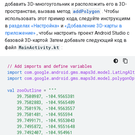
добавить 3D-многоугольник и расположить его в 3D-
пространстве, вызвав метод
addPolygon
. Чтобы
использовать этот пример кода, следуйте инструкциям
в
разделах «Настройка»
и
«Добавление 3D-карты в
приложение»
, чтобы настроить проект Android Studio с
базовой 3D-картой. Затем добавьте следующий код в
файл
MainActivity.kt
:
// Add imports and define variables
import
com.google.android.gms.maps3d.model.LatLngAlt
import
com.google.android.gms.maps3d.model.polygonOp
val
zooOutline
=
"""
    39.7508987, -104.9565381
    39.7502883, -104.9565489
    39.7501976, -104.9563557
    39.7501481, -104.955594
    39.7499171, -104.9553043
    39.7495872, -104.9551648
    39.7492407, -104.954961