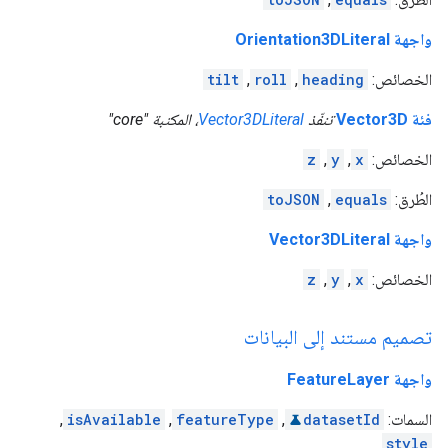
واجهة Orientation3DLiteral
الخصائص:
heading
,
roll
,
tilt
فئة Vector3D
تنفّذ
Vector3DLiteral
، المكتبة "core"
الخصائص:
x
,
y
,
z
الطُرق:
equals
,
toJSON
واجهة Vector3DLiteral
الخصائص:
x
,
y
,
z
تصميم مستند إلى البيانات
واجهة FeatureLayer
السمات:
datasetId
,
featureType
,
isAvailable
,
style