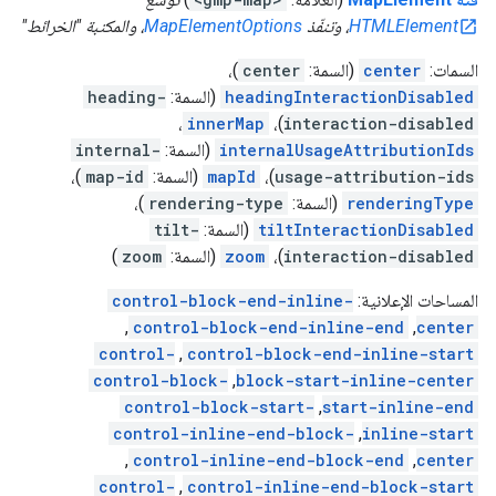
HTMLElement
، وتنفّذ
MapElementOptions
، والمكتبة "الخرائط"
السمات:
center
(السمة:
center
)،
headingInteractionDisabled
(السمة:
heading-
،
innerMap
)،
interaction-disabled
internalUsageAttributionIds
(السمة:
internal-
usage-attribution-ids
)،
mapId
(السمة:
map-id
)،
renderingType
(السمة:
rendering-type
)،
tiltInteractionDisabled
(السمة:
tilt-
interaction-disabled
)،
zoom
(السمة:
zoom
)
المساحات الإعلانية:
control-block-end-inline-
,
control-block-end-inline-end
,
center
control-
,
control-block-end-inline-start
control-block-
,
block-start-inline-center
control-block-start-
,
start-inline-end
control-inline-end-block-
,
inline-start
,
control-inline-end-block-end
,
center
control-
,
control-inline-end-block-start