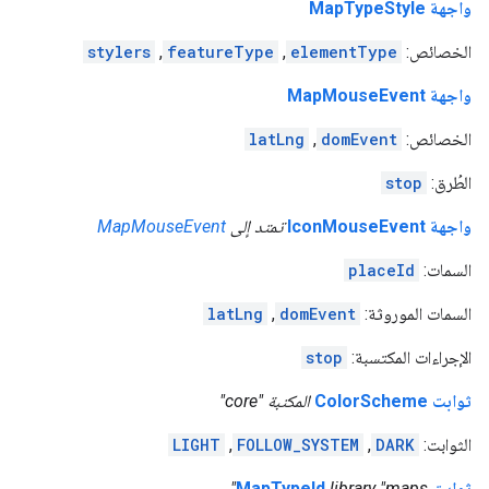
واجهة MapTypeStyle
الخصائص:
elementType
,
featureType
,
stylers
واجهة MapMouseEvent
الخصائص:
domEvent
,
latLng
الطُرق:
stop
واجهة IconMouseEvent
تمتد إلى
MapMouseEvent
السمات:
placeId
السمات الموروثة:
domEvent
,
latLng
الإجراءات المكتسبة:
stop
ثوابت ColorScheme
المكتبة "core"
الثوابت:
DARK
,
FOLLOW_SYSTEM
,
LIGHT
ثوابت MapTypeId
library "maps"