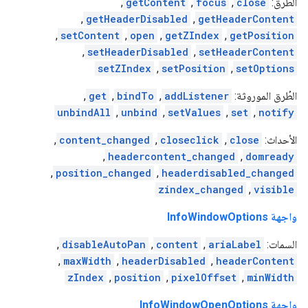
الطُرق:
close
,
focus
,
getContent
,
,
getHeaderDisabled
,
getHeaderContent
,
setContent
,
open
,
getZIndex
,
getPosition
,
setHeaderDisabled
,
setHeaderContent
setZIndex
,
setPosition
,
setOptions
الطُرق الموروثة:
addListener
,
bindTo
,
get
,
unbindAll
,
unbind
,
setValues
,
set
,
notify
الأحداث:
close
,
closeclick
,
content_changed
,
,
headercontent_changed
,
domready
,
position_changed
,
headerdisabled_changed
zindex_changed
,
visible
واجهة InfoWindowOptions
السمات:
ariaLabel
,
content
,
disableAutoPan
,
,
maxWidth
,
headerDisabled
,
headerContent
zIndex
,
position
,
pixelOffset
,
minWidth
واجهة InfoWindowOpenOptions