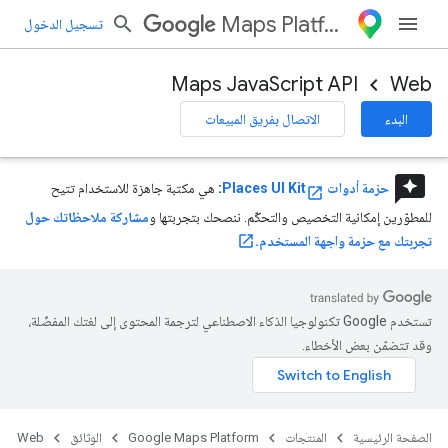
Maps Platform
تسجيل الدخول
Maps JavaScript API
Web
البدء
الاتصال بفريق المبيعات
reviews
حزمة أدوات Places UI Kit
:
هي مكتبة جاهزة للاستخدام تتيح
للمطوّرين إمكانية التخصيص والتحكّم. ننصحك بتجربتها و
مشاركة ملاحظاتك حول
تجربتك مع حزمة واجهة المستخدم.
تستخدم Google تكنولوجيا الذكاء الاصطناعي لترجمة المحتوى إلى لغتك المفضّلة،
وقد تتضمّن بعض الأخطاء.
الصفحة الرئيسية
المنتجات
Google Maps Platform
الوثائق
Web