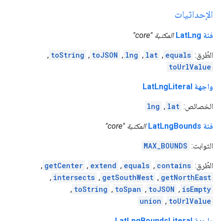
الإحداثيات
فئة LatLng
المكتبة "core"
الطُرق:
equals
,
lat
,
lng
,
toJSON
,
toString
,
toUrlValue
واجهة LatLngLiteral
الخصائص:
lat
,
lng
فئة LatLngBounds
المكتبة "core"
الثوابت:
MAX_BOUNDS
الطُرق:
contains
,
equals
,
extend
,
getCenter
,
,
intersects
,
getSouthWest
,
getNorthEast
,
toString
,
toSpan
,
toJSON
,
isEmpty
union
,
toUrlValue
واجهة LatLngBoundsLiteral