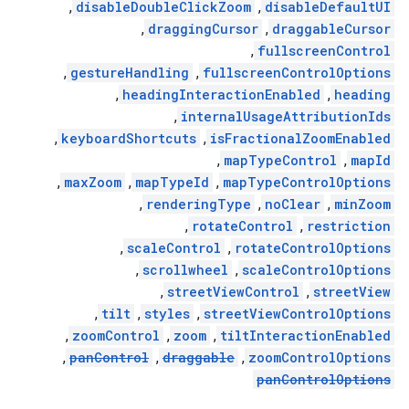
,
disableDoubleClickZoom
,
disableDefaultUI
,
draggingCursor
,
draggableCursor
,
fullscreenControl
,
gestureHandling
,
fullscreenControlOptions
,
headingInteractionEnabled
,
heading
,
internalUsageAttributionIds
,
keyboardShortcuts
,
isFractionalZoomEnabled
,
mapTypeControl
,
mapId
,
maxZoom
,
mapTypeId
,
mapTypeControlOptions
,
renderingType
,
noClear
,
minZoom
,
rotateControl
,
restriction
,
scaleControl
,
rotateControlOptions
,
scrollwheel
,
scaleControlOptions
,
streetViewControl
,
streetView
,
tilt
,
styles
,
streetViewControlOptions
,
zoomControl
,
zoom
,
tiltInteractionEnabled
,
panControl
,
draggable
,
zoomControlOptions
panControlOptions