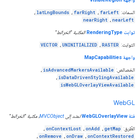
السمات:
farLeft
,
farRight
,
latLngBounds
,
nearRight
,
nearLeft
ثوابت RenderingType
المكتبة "الخرائط"
الثوابت:
RASTER
,
UNINITIALIZED
,
VECTOR
واجهة MapCapabilities
الخصائص:
isAdvancedMarkersAvailable
,
,
isDataDrivenStylingAvailable
isWebGLOverlayViewAvailable
Web
GL
فئة WebGLOverlayView
تمتد إلى
MVCObject
، مكتبة "الخرائط"
الطُرق:
getMap
,
onAdd
,
onContextLost
,
,
onRemove
,
onDraw
,
onContextRestored