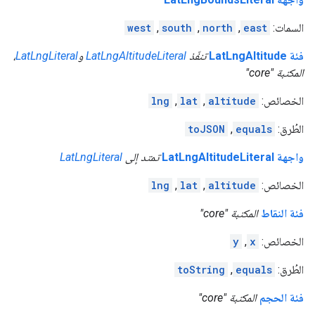
السمات:
east
,
north
,
south
,
west
فئة LatLngAltitude
تنفّذ
LatLngAltitudeLiteral
و
LatLngLiteral
،
المكتبة "core"
الخصائص:
altitude
,
lat
,
lng
الطُرق:
equals
,
toJSON
واجهة LatLngAltitudeLiteral
تمتد إلى
LatLngLiteral
الخصائص:
altitude
,
lat
,
lng
فئة النقاط
المكتبة "core"
الخصائص:
x
,
y
الطُرق:
equals
,
toString
فئة الحجم
المكتبة "core"