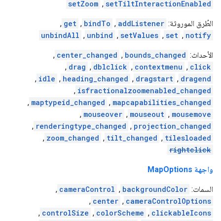
setZoom
,
setTiltInteractionEnabled
الطُرق الموروثة:
addListener
,
bindTo
,
get
,
unbindAll
,
unbind
,
setValues
,
set
,
notify
الأحداث:
bounds_changed
,
center_changed
,
,
drag
,
dblclick
,
contextmenu
,
click
,
idle
,
heading_changed
,
dragstart
,
dragend
,
isfractionalzoomenabled_changed
,
maptypeid_changed
,
mapcapabilities_changed
,
mouseover
,
mouseout
,
mousemove
,
renderingtype_changed
,
projection_changed
,
zoom_changed
,
tilt_changed
,
tilesloaded
rightclick
واجهة MapOptions
السمات:
backgroundColor
,
cameraControl
,
,
center
,
cameraControlOptions
,
controlSize
,
colorScheme
,
clickableIcons