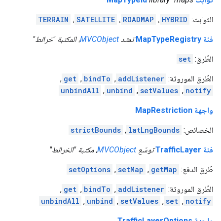
الثوابت:
HYBRID
،
ROADMAP
،
SATELLITE
،
TERRAIN
فئة MapTypeRegistry
تمتد
MVCObject
، المكتبة "خرائط"
الطُرق:
set
الطُرق الموروثة:
addListener
,
bindTo
,
get
,
unbindAll
,
unbind
,
setValues
,
notify
واجهة MapRestriction
الخصائص:
latLngBounds
,
strictBounds
فئة TrafficLayer
توسّع
MVCObject
، مكتبة "الخرائط"
طُرق الدفع:
getMap
,
setMap
,
setOptions
الطُرق الموروثة:
addListener
,
bindTo
,
get
,
unbindAll
,
unbind
,
setValues
,
set
,
notify
واجهة TrafficLayerOptions