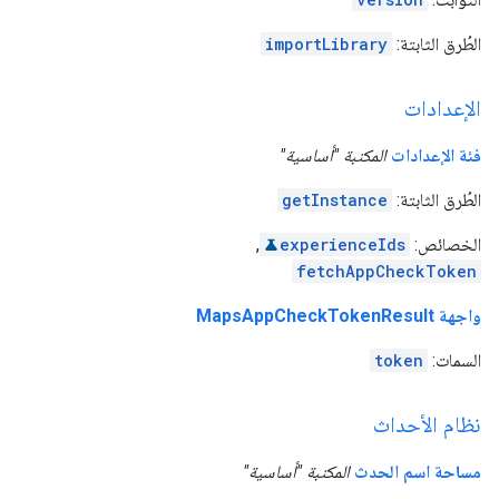
الطُرق الثابتة:
importLibrary
الإعدادات
فئة الإعدادات
المكتبة "أساسية"
الطُرق الثابتة:
getInstance
الخصائص:
experienceIds
,
fetchAppCheckToken
واجهة MapsAppCheckTokenResult
السمات:
token
نظام الأحداث
مساحة اسم الحدث
المكتبة "أساسية"