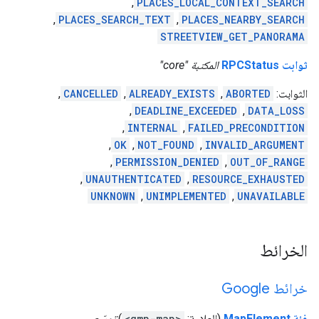
,
PLACES_LOCAL_CONTEXT_SEARCH
,
PLACES_SEARCH_TEXT
,
PLACES_NEARBY_SEARCH
STREETVIEW_GET_PANORAMA
ثوابت RPCStatus
المكتبة "core"
الثوابت:
ABORTED
,
ALREADY_EXISTS
,
CANCELLED
,
,
DEADLINE_EXCEEDED
,
DATA_LOSS
,
INTERNAL
,
FAILED_PRECONDITION
,
OK
,
NOT_FOUND
,
INVALID_ARGUMENT
,
PERMISSION_DENIED
,
OUT_OF_RANGE
,
UNAUTHENTICATED
,
RESOURCE_EXHAUSTED
UNKNOWN
,
UNIMPLEMENTED
,
UNAVAILABLE
الخرائط
خرائط Google
فئة MapElement
(العلامة:
<gmp-map>
)
توسّع