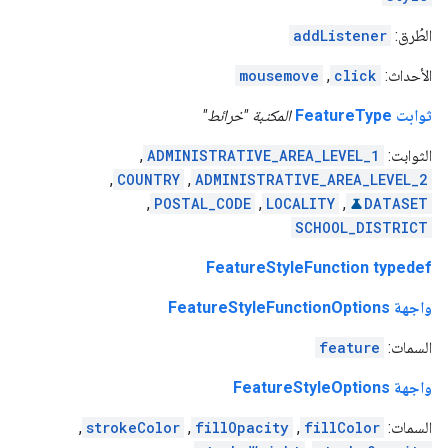
الطُرق:
addListener
الأحداث:
click
,
mousemove
ثوابت FeatureType
المكتبة "خرائط"
الثوابت:
ADMINISTRATIVE_AREA_LEVEL_1
,
,
COUNTRY
,
ADMINISTRATIVE_AREA_LEVEL_2
,
POSTAL_CODE
,
LOCALITY
,
DATASET
SCHOOL_DISTRICT
FeatureStyleFunction typedef
واجهة FeatureStyleFunctionOptions
السمات:
feature
واجهة FeatureStyleOptions
السمات:
fillColor
,
fillOpacity
,
strokeColor
,