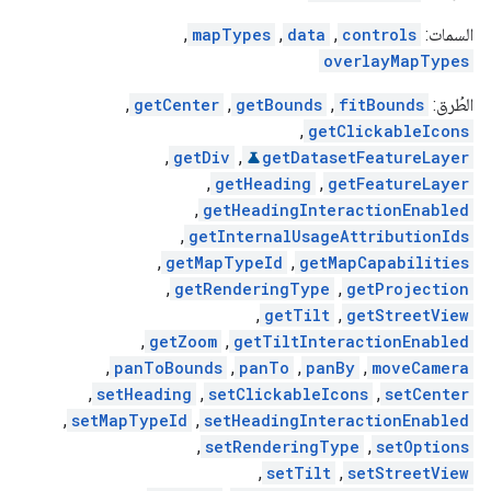
السمات:
controls
,
data
,
mapTypes
,
overlayMapTypes
الطُرق:
fitBounds
,
getBounds
,
getCenter
,
,
getClickableIcons
,
getDiv
,
getDatasetFeatureLayer
,
getHeading
,
getFeatureLayer
,
getHeadingInteractionEnabled
,
getInternalUsageAttributionIds
,
getMapTypeId
,
getMapCapabilities
,
getRenderingType
,
getProjection
,
getTilt
,
getStreetView
,
getZoom
,
getTiltInteractionEnabled
,
panToBounds
,
panTo
,
panBy
,
moveCamera
,
setHeading
,
setClickableIcons
,
setCenter
,
setMapTypeId
,
setHeadingInteractionEnabled
,
setRenderingType
,
setOptions
,
setTilt
,
setStreetView