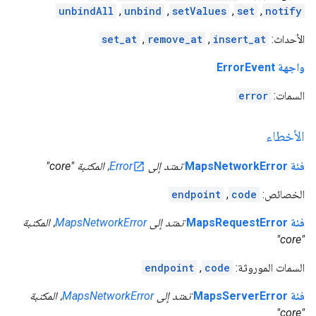
unbindAll
,
unbind
,
setValues
,
set
,
notify
الأحداث:
insert_at
,
remove_at
,
set_at
واجهة ErrorEvent
السمات:
error
الأخطاء
فئة MapsNetworkError
تمتد إلى
Error
، المكتبة "core"
الخصائص:
code
,
endpoint
فئة MapsRequestError
تمتد إلى
MapsNetworkError
، المكتبة
"core"
السمات الموروثة:
code
,
endpoint
فئة MapsServerError
تمتد إلى
MapsNetworkError
، المكتبة
"core"