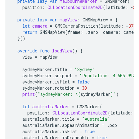
private
lazy
var
melbourneMarker
=
GMSMarker
(
position
:
CLLocationCoordinate2D
(
latitude
:
-
37
private
lazy
var
mapView
:
GMSMapView
=
{
let
camera
=
GMSCameraPosition
(
latitude
:
-
37.8
return
GMSMapView
(
frame
:
.
zero
,
camera
:
camera
}()
override
func
loadView
()
{
view
=
mapView
sydneyMarker
.
title
=
"Sydney"
sydneyMarker
.
snippet
=
"Population: 4,605,992"
sydneyMarker
.
isFlat
=
false
sydneyMarker
.
rotation
=
30
print
(
"sydneyMarker: 
\(
sydneyMarker
)
"
)
let
australiaMarker
=
GMSMarker
(
position
:
CLLocationCoordinate2D
(
latitude
:
-
australiaMarker
.
title
=
"Australia"
australiaMarker
.
appearAnimation
=
.
pop
australiaMarker
.
isFlat
=
true
australiaMarker
.
isDraggable
=
true