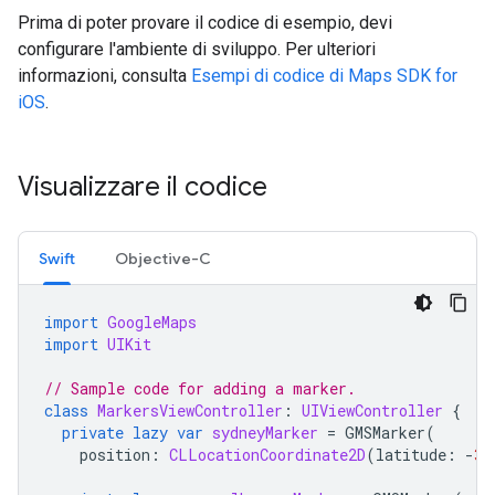
Prima di poter provare il codice di esempio, devi
configurare l'ambiente di sviluppo. Per ulteriori
informazioni, consulta
Esempi di codice di Maps SDK for
iOS
.
Visualizzare il codice
Swift
Objective-C
import
GoogleMaps
import
UIKit
// Sample code for adding a marker.
class
MarkersViewController
:
UIViewController
{
private
lazy
var
sydneyMarker
=
GMSMarker
(
position
:
CLLocationCoordinate2D
(
latitude
:
-
33