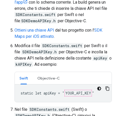
l'app
con lo schema corrente. La build genera un
errore, che ti chiede di inserire la chiave API nel file
SDKConstants.swift
per Swift o nel
file
SDKDemoAPIKey.h
per Objective-C.
Ottieni una chiave API
dal tuo progetto con l'
SDK
Maps per iOS attivato
.
Modifica il file
SDKConstants.swift
per Swift o il
file
SDKDemoAPIKey.h
per Objective-C e incolla la
chiave API nella definizione della costante
apiKey
o
kAPIKey
. Ad esempio:
Swift
Objective-C
static let apiKey = "
YOUR_API_KEY
"
Nel file
SDKConstants.swift
(Swift) o
SDKDemoAPIKey.h
(Objective-C), rimuovi la