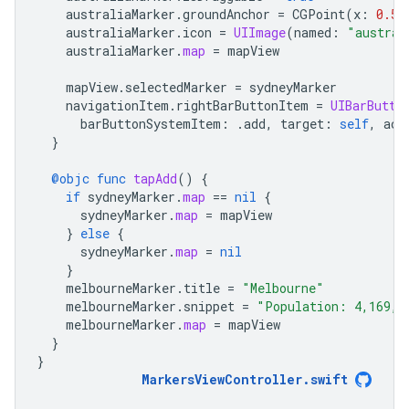
australiaMarker
.
groundAnchor
=
CGPoint
(
x
:
0.5
,
australiaMarker
.
icon
=
UIImage
(
named
:
"austral
australiaMarker
.
map
=
mapView
mapView
.
selectedMarker
=
sydneyMarker
navigationItem
.
rightBarButtonItem
=
UIBarButto
barButtonSystemItem
:
.
add
,
target
:
self
,
act
}
@objc
func
tapAdd
()
{
if
sydneyMarker
.
map
==
nil
{
sydneyMarker
.
map
=
mapView
}
else
{
sydneyMarker
.
map
=
nil
}
melbourneMarker
.
title
=
"Melbourne"
melbourneMarker
.
snippet
=
"Population: 4,169,1
melbourneMarker
.
map
=
mapView
}
}
MarkersViewController
.
swift