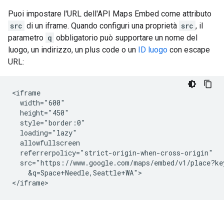
Puoi impostare l'URL dell'API Maps Embed come attributo
src
di un iframe. Quando configuri una proprietà
src
, il
parametro
q
obbligatorio può supportare un nome del
luogo, un indirizzo, un plus code o un
ID luogo
con escape
URL:
<iframe

  width="600"

  height="450"

  style="border:0"

  loading="lazy"

  allowfullscreen

  referrerpolicy="strict-origin-when-cross-origin"

  src="https://www.google.com/maps/embed/v1/place?ke
    &q=Space+Needle,Seattle+WA">

</iframe>