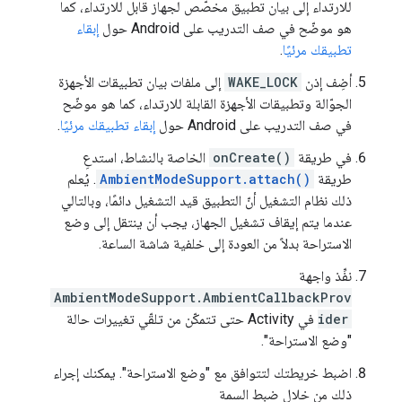
للارتداء إلى بيان تطبيق مخصّص لجهاز قابل للارتداء، كما
هو موضّح في صف التدريب على Android حول
إبقاء
تطبيقك مرئيًا
.
أضِف إذن
WAKE_LOCK
إلى ملفات بيان تطبيقات الأجهزة
الجوّالة وتطبيقات الأجهزة القابلة للارتداء، كما هو موضّح
في صف التدريب على Android حول
إبقاء تطبيقك مرئيًا
.
في طريقة
onCreate()
الخاصة بالنشاط، استدعِ
طريقة
AmbientModeSupport.attach()
. يُعلم
ذلك نظام التشغيل أنّ التطبيق قيد التشغيل دائمًا، وبالتالي
عندما يتم إيقاف تشغيل الجهاز، يجب أن ينتقل إلى وضع
الاستراحة بدلاً من العودة إلى خلفية شاشة الساعة.
نفِّذ واجهة
AmbientModeSupport.AmbientCallbackProv
ider
في Activity حتى تتمكّن من تلقّي تغييرات حالة
"وضع الاستراحة".
اضبط خريطتك لتتوافق مع "وضع الاستراحة". يمكنك إجراء
ذلك من خلال ضبط السمة