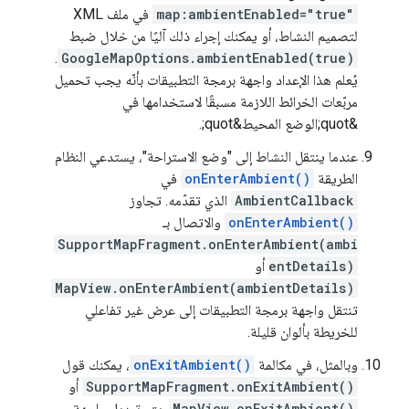
map:ambientEnabled="true"
في ملف XML
لتصميم النشاط، أو يمكنك إجراء ذلك آليًا من خلال ضبط
.
GoogleMapOptions.ambientEnabled(true)
يُعلم هذا الإعداد واجهة برمجة التطبيقات بأنّه يجب تحميل
مربّعات الخرائط اللازمة مسبقًا لاستخدامها في
&quot;الوضع المحيط&quot;.
عندما ينتقل النشاط إلى "وضع الاستراحة"، يستدعي النظام
الطريقة
onEnterAmbient()
في
AmbientCallback
الذي تقدّمه. تجاوز
onEnterAmbient()
والاتصال بـ
SupportMapFragment.onEnterAmbient(ambi
entDetails)
أو
MapView.onEnterAmbient(ambientDetails)
تنتقل واجهة برمجة التطبيقات إلى عرض غير تفاعلي
للخريطة بألوان قليلة.
وبالمثل، في مكالمة
onExitAmbient()
، يمكنك قول
SupportMapFragment.onExitAmbient()
أو
MapView.onExitAmbient()
. يتم تبديل واجهة