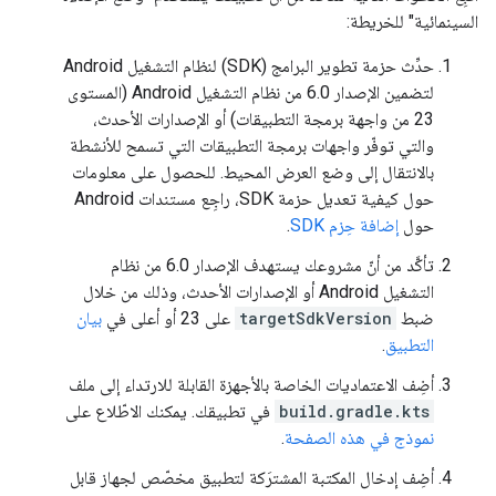
السينمائية" للخريطة:
حدِّث حزمة تطوير البرامج (SDK) لنظام التشغيل Android
لتضمين الإصدار 6.0 من نظام التشغيل Android (المستوى
23 من واجهة برمجة التطبيقات) أو الإصدارات الأحدث،
والتي توفّر واجهات برمجة التطبيقات التي تسمح للأنشطة
بالانتقال إلى وضع العرض المحيط. للحصول على معلومات
حول كيفية تعديل حزمة SDK، راجِع مستندات Android
حول
إضافة حِزم SDK
.
تأكَّد من أنّ مشروعك يستهدف الإصدار 6.0 من نظام
التشغيل Android أو الإصدارات الأحدث، وذلك من خلال
ضبط
targetSdkVersion
على 23 أو أعلى في
بيان
التطبيق
.
أضِف الاعتماديات الخاصة بالأجهزة القابلة للارتداء إلى ملف
build.gradle.kts
في تطبيقك. يمكنك الاطّلاع على
نموذج في هذه الصفحة
.
أضِف إدخال المكتبة المشترَكة لتطبيق مخصّص لجهاز قابل