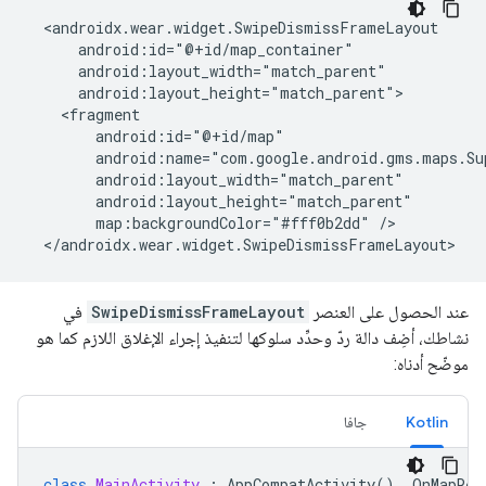
  <androidx.wear.widget.SwipeDismissFrameLayout

      android:id="@+id/map_container"

      android:layout_width="match_parent"

      android:layout_height="match_parent">

    <fragment

        android:id="@+id/map"

        android:name="com.google.android.gms.maps.Su
        android:layout_width="match_parent"

        android:layout_height="match_parent"

        map:backgroundColor="#fff0b2dd" />

  </androidx.wear.widget.SwipeDismissFrameLayout>
عند الحصول على العنصر
SwipeDismissFrameLayout
في
نشاطك، أضِف دالة ردّ وحدِّد سلوكها لتنفيذ إجراء الإغلاق اللازم كما هو
موضّح أدناه:
Kotlin
جافا
class
MainActivity
:
AppCompatActivity
(),
OnMapRea