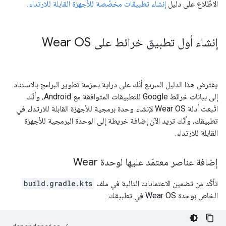
الاطّلاع على دليل
إنشاء تطبيقات مخصّصة للأجهزة القابلة للارتداء
.
إنشاء أول تطبيق خرائط على Wear OS
يفترض هذا الدليل السريع أنّك على دراية بحزمة تطوير البرامج بالاستناد
إلى بيانات خرائط Google للتطبيقات المتوافقة مع Android، وأنّك
اتّبعت أدلة Wear OS لإنشاء وحدة برمجية للأجهزة القابلة للارتداء في
تطبيقك، وأنّك تريد الآن إضافة خريطة إلى الوحدة البرمجية للأجهزة
القابلة للارتداء.
إضافة عناصر معتمَد عليها لوحدة Wear
تأكَّد من تضمين الاعتمادات التالية في ملف
build.gradle.kts
الخاص بوحدة Wear OS في تطبيقك: