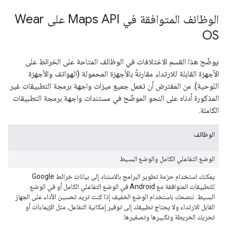
الوظائف المتوافقة في Maps API على Wear
OS
يوضّح هذا القسم الاختلافات في الوظائف المتاحة على الخرائط على
الأجهزة القابلة للارتداء مقارنةً بالأجهزة المحمولة (الهواتف والأجهزة
اللوحية). من المفترض أن تعمل جميع ميزات واجهة برمجة التطبيقات غير
المذكورة أدناه على النحو الموضّح في مستندات واجهة برمجة التطبيقات
الكاملة.
الوظائف
الوضع التفاعلي الكامل والوضع البسيط
يمكنك استخدام حزمة تطوير البرامج بالاستناد إلى بيانات خرائط Google
للتطبيقات المتوافقة مع Android في الوضع التفاعلي الكامل أو في الوضع
البسيط. ننصحك باستخدام الوضع الخفيف إذا كنت تريد تحسين الأداء على الجهاز
القابل للارتداء ولا يحتاج تطبيقك إلى توفير إمكانية التفاعل، مثل الإيماءات أو
تحريك الخريطة وتكبيرها وتصغيرها.