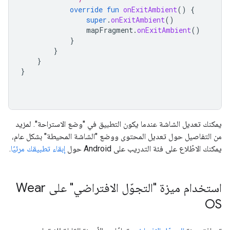
override
fun
onExitAmbient
()
{
super
.
onExitAmbient
()
mapFragment
.
onExitAmbient
()
}
}
}
}
يمكنك تعديل الشاشة عندما يكون التطبيق في "وضع الاستراحة". لمزيد
من التفاصيل حول تعديل المحتوى ووضع "الشاشة المحيطة" بشكل عام،
يمكنك الاطّلاع على فئة التدريب على Android حول
إبقاء تطبيقك مرئيًا
.
استخدام ميزة "التجوّل الافتراضي" على Wear
OS