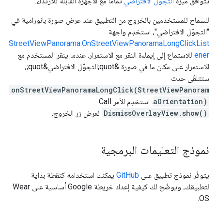
تتوافق ميزة
التجوّل الافتراضي
تمامًا مع الأجهزة القابلة للارتداء.
للسماح للمستخدمين بالخروج من التطبيق عند عرض صورة بانورامية في
"التجوّل الافتراضي"، استخدِم واجهة
StreetViewPanorama.OnStreetViewPanoramaLongClickList
ener
للاستماع إلى إيماءة النقر مع الاستمرار. عندما ينقر المستخدم مع
الاستمرار على مكان ما في صورة &quot;التجوّل الافتراضي&quot;،
ستتلقّى حدث
onStreetViewPanoramaLongClick(StreetViewPanoram
aOrientation)
. استخدِم الأمر Call
DismissOverlayView.show()
لعرض زر الخروج.
نموذج التعليمات البرمجية
يتوفّر نموذج تطبيق على
GitHub
يمكنك استخدامه كنقطة بداية
لتطبيقك، ويوضّح لك كيفية إعداد خريطة Google أساسية على Wear
OS.