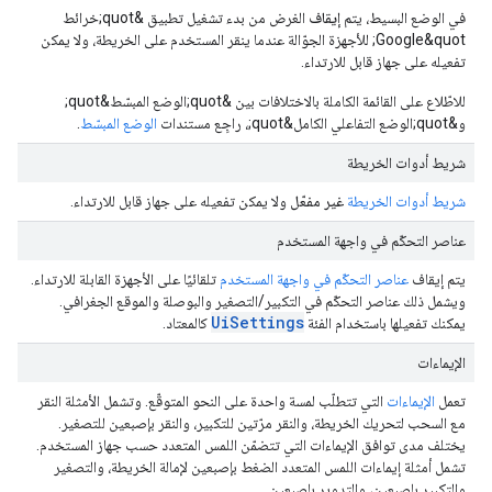
في الوضع البسيط، يتم
إيقاف
الغرض من بدء تشغيل تطبيق &quot;خرائط
Google&quot; للأجهزة الجوّالة عندما ينقر المستخدم على الخريطة، ولا يمكن
تفعيله على جهاز قابل للارتداء.
للاطّلاع على القائمة الكاملة بالاختلافات بين &quot;الوضع المبسّط&quot;
و&quot;الوضع التفاعلي الكامل&quot;، راجِع مستندات
الوضع المبسّط
.
شريط أدوات الخريطة
شريط أدوات الخريطة
غير مفعّل
ولا يمكن تفعيله على جهاز قابل للارتداء.
عناصر التحكّم في واجهة المستخدم
يتم إيقاف
عناصر التحكّم في واجهة المستخدم
تلقائيًا على الأجهزة القابلة للارتداء.
ويشمل ذلك عناصر التحكّم في التكبير/التصغير والبوصلة والموقع الجغرافي.
UiSettings
يمكنك تفعيلها باستخدام الفئة
كالمعتاد.
الإيماءات
تعمل
الإيماءات
التي تتطلّب لمسة واحدة على النحو المتوقّع. وتشمل الأمثلة النقر
مع السحب لتحريك الخريطة، والنقر مرّتين للتكبير، والنقر بإصبعين للتصغير.
يختلف مدى توافق الإيماءات التي تتضمّن اللمس المتعدد حسب جهاز المستخدم.
تشمل أمثلة إيماءات اللمس المتعدد الضغط بإصبعين لإمالة الخريطة، والتصغير
والتكبير بإصبعين، والتدوير بإصبعين.