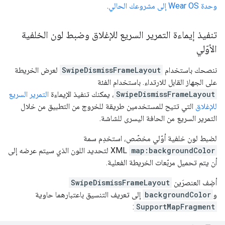
وحدة Wear OS إلى مشروعك الحالي
.
تنفيذ إيماءة التمرير السريع للإغلاق وضبط لون الخلفية
الأوّلي
ننصحك باستخدام
SwipeDismissFrameLayout
لعرض الخريطة
على الجهاز القابل للارتداء. باستخدام الفئة
SwipeDismissFrameLayout
، يمكنك تنفيذ الإيماءة
التمرير السريع
للإغلاق
التي تتيح للمستخدمين طريقة للخروج من التطبيق من خلال
التمرير السريع من الحافة اليسرى للشاشة.
لضبط لون خلفية أوّلي مخصّص، استخدِم سمة
map:backgroundColor
XML لتحديد اللون الذي سيتم عرضه إلى
أن يتم تحميل مربّعات الخريطة الفعلية.
أضِف العنصرَين
SwipeDismissFrameLayout
و
backgroundColor
إلى تعريف التنسيق باعتبارهما حاوية
:
SupportMapFragment