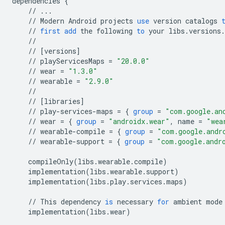
dependencies
{
//
...
//
Modern
Android
projects
use
version
catalogs
//
first
add
the
following
to
your
libs
.
versions
.
//
//
[
versions
]
//
playServicesMaps
=
"20.0.0"
//
wear
=
"1.3.0"
//
wearable
=
"2.9.0"
//
//
[
libraries
]
//
play
-
services
-
maps
=
{
group
=
"com.google.an
//
wear
=
{
group
=
"androidx.wear"
,
name
=
"wea
//
wearable
-
compile
=
{
group
=
"com.google.andr
//
wearable
-
support
=
{
group
=
"com.google.andr
compileOnly
(
libs
.
wearable
.
compile
)
implementation
(
libs
.
wearable
.
support
)
implementation
(
libs
.
play
.
services
.
maps
)
//
This
dependency
is
necessary
for
ambient
mode
implementation
(
libs
.
wear
)