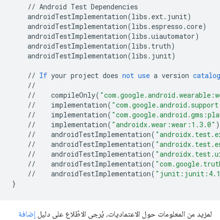
//
Android
Test
Dependencies
androidTestImplementation
(
libs
.
ext
.
junit
)
androidTestImplementation
(
libs
.
espresso
.
core
)
androidTestImplementation
(
libs
.
uiautomator
)
androidTestImplementation
(
libs
.
truth
)
androidTestImplementation
(
libs
.
junit
)
//
If
your
project
does
not
use
a
version
catalo
//
//
compileOnly
(
"com.google.android.wearable:w
//
implementation
(
"com.google.android.support
//
implementation
(
"com.google.android.gms:pla
//
implementation
(
"androidx.wear:wear:1.3.0"
)
//
androidTestImplementation
(
"androidx.test.e
//
androidTestImplementation
(
"androidx.test.e
//
androidTestImplementation
(
"androidx.test.u
//
androidTestImplementation
(
"com.google.trut
//
androidTestImplementation
(
"junit:junit:4.
}
لمزيد من المعلومات حول الاعتماديات، يُرجى الاطّلاع على دليل
إضافة