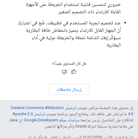
ضروري لتحسين قابلية استخدام الخريطة على الأجهزة
القابلة للارتداء ذات التصميم الصغير.
عند تصميم تجربة المستخدم في تطبيقك، ضَع في اعتبارك
أنّ الجهاز القابل للارتداء يتميز بانخفاض طاقة البطارية.
سيؤثّر إبقاء الشاشة نشطة والخريطة مرئية في أداء
البطارية.
هل كان المحتوى مفيدًا؟
إرسال ملاحظات
إنّ محتوى هذه الصفحة مرخّص بموجب
ترخيص Creative Commons Attribution
4.0‏
ما لم يُنصّ على خلاف ذلك، ونماذج الرموز مرخّصة بموجب
ترخيص Apache 2.0‏
.
للاطّلاع على التفاصيل، يُرجى مراجعة
سياسات موقع Google Developers‏
. إنّ Java
هي علامة تجارية مسجَّلة لشركة Oracle و/أو شركائها التابعين.
تاريخ التعديل الأخير: 2026-07-12 (حسب التوقيت العالمي المتفَّق عليه)