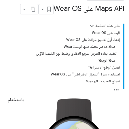
Maps API على Wear OS
على هذه الصفحة
البدء على Wear OS
إنشاء أول تطبيق خرائط على Wear OS
إضافة عناصر معتمَد عليها لوحدة Wear
تنفيذ إيماءة التمرير السريع للإغلاق وضبط لون الخلفية الأوّلي
إضافة خريطة
تفعيل "وضع الاستراحة"
استخدام ميزة "التجوّل الافتراضي" على Wear OS
نموذج التعليمات البرمجية
باستخدام