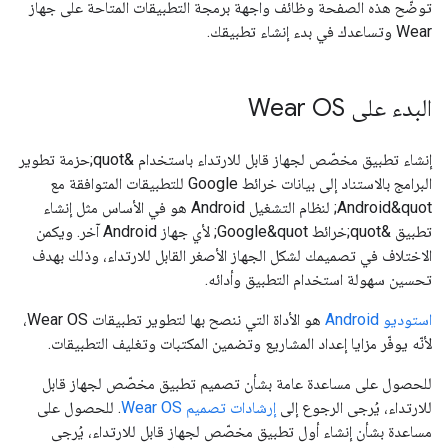
توضّح هذه الصفحة وظائف واجهة برمجة التطبيقات المتاحة على جهاز
Wear وتساعدك في بدء إنشاء تطبيقك.
البدء على Wear OS
إنشاء تطبيق مخصّص لجهاز قابل للارتداء باستخدام &quot;حزمة تطوير
البرامج بالاستناد إلى بيانات خرائط Google للتطبيقات المتوافقة مع
Android&quot; لنظام التشغيل Android هو في الأساس مثل إنشاء
تطبيق &quot;خرائط Google&quot; لأي جهاز Android آخر. ويكمن
الاختلاف في تصميمك لشكل الجهاز الأصغر القابل للارتداء، وذلك بهدف
تحسين سهولة استخدام التطبيق وأدائه.
استوديو Android
هو الأداة التي ننصح بها لتطوير تطبيقات Wear OS،
لأنّه يوفّر مزايا إعداد المشاريع وتضمين المكتبات وتغليف التطبيقات.
للحصول على مساعدة عامة بشأن تصميم تطبيق مخصّص لجهاز قابل
للارتداء، يُرجى الرجوع إلى
إرشادات تصميم Wear OS
. للحصول على
مساعدة بشأن إنشاء أول تطبيق مخصّص لجهاز قابل للارتداء، يُرجى