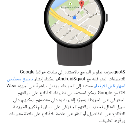
&quot;حزمة تطوير البرامج بالاستناد إلى بيانات خرائط Google
للتطبيقات المتوافقة مع Android&quot;، يمكنك إنشاء
تطبيق مخصّص
لجهاز قابل للارتداء
مستند إلى الخريطة ويعمل مباشرةً على أجهزة Wear
OS من Google. يمكن لمستخدمي تطبيقك الاطّلاع على موقعهم
الجغرافي على الخريطة بمجرّد إلقاء نظرة على معصمهم. يمكنهم، على
سبيل المثال، تحديد موقعهم الجغرافي على مسار، ثم تكبير الخريطة
للاطّلاع على التفاصيل، أو النقر على علامة للاطّلاع على نافذة معلومات
يوفّرها تطبيقك.