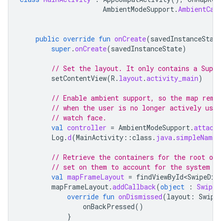
AmbientModeSupport
.
AmbientCal
public
override
fun
onCreate
(
savedInstanceStat
super
.
onCreate
(
savedInstanceState
)
// Set the layout. It only contains a Supp
setContentView
(
R
.
layout
.
activity_main
)
// Enable ambient support, so the map rema
// when the user is no longer actively usin
// watch face.
val
controller
=
AmbientModeSupport
.
attach
Log
.
d
(
MainActivity
::
class
.
java
.
simpleName
,
// Retrieve the containers for the root of
// set on them to account for the system w
val
mapFrameLayout
=
findViewById<SwipeDis
mapFrameLayout
.
addCallback
(
object
:
Swipe
override
fun
onDismissed
(
layout
:
Swipe
onBackPressed
()
}