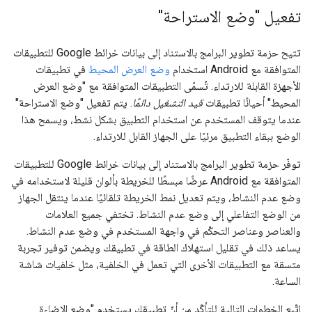
تفعيل "وضع الاستراحة"
تتيح حزمة تطوير البرامج بالاستناد إلى بيانات خرائط Google للتطبيقات
المتوافقة مع Android استخدام
وضع العرض المحيط
في تطبيقات
الأجهزة القابلة للارتداء. تُسمّى التطبيقات المتوافقة مع "وضع العرض
المحيط" أحيانًا تطبيقات
قيد التشغيل دائمًا
. يتم تفعيل "وضع الاستراحة"
عندما يتوقف المستخدم عن استخدام التطبيق بشكل نشط، ويسمح هذا
الوضع ببقاء التطبيق مرئيًا على الجهاز القابل للارتداء.
توفّر حزمة تطوير البرامج بالاستناد إلى بيانات خرائط Google للتطبيقات
المتوافقة مع Android عرضًا مبسطًا للخريطة بألوان قليلة لاستخدامه في
وضع عدم النشاط، ويتم تعديل نمط الخريطة تلقائيًا عندما ينتقل الجهاز
من الوضع التفاعلي إلى وضع عدم النشاط. تختفي جميع العلامات
والعناصر وعناصر التحكّم في واجهة المستخدم في وضع عدم النشاط.
يساعد ذلك في تقليل استهلاك الطاقة في تطبيقك ويضمن توفير تجربة
متسقة مع التطبيقات الأخرى التي تعمل في الخلفية، مثل خلفيات شاشة
الساعة.
اتّبِع الخطوات التالية للتأكّد من أنّ تطبيقك يستخدم "وضع الإضاءة