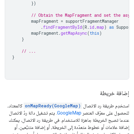
})
// Obtain the MapFragment and set the asyn
mapFragment
=
supportFragmentManager
.
findFragmentById
(
R
.
id
.
map
)
as
Support
mapFragment
.
getMapAsync
(
this
)
}
// ...
}
إضافة خريطة
استخدِم طريقة رد الاتصال
onMapReady(GoogleMap)
كالمعتاد،
للحصول على معرّف العنصر
GoogleMap
. يتم تشغيل دالة ردّ الاتصال
عندما تصبح الخريطة جاهزة للاستخدام. في طريقة رد الاتصال، يمكنك
إضافة علامات أو خطوط متعدّدة إلى الخريطة، أو إضافة متتبِّعين، أو