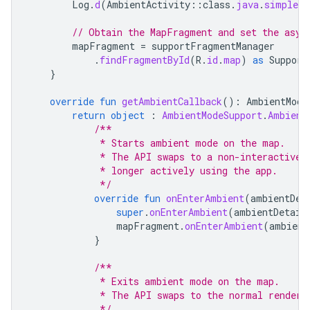
Log
.
d
(
AmbientActivity
::
class
.
java
.
simpleNa
// Obtain the MapFragment and set the asyn
mapFragment
=
supportFragmentManager
.
findFragmentById
(
R
.
id
.
map
)
as
Support
}
override
fun
getAmbientCallback
():
AmbientMode
return
object
:
AmbientModeSupport
.
Ambient
/**
             * Starts ambient mode on the map.
             * The API swaps to a non-interactive 
             * longer actively using the app.
             */
override
fun
onEnterAmbient
(
ambientDet
super
.
onEnterAmbient
(
ambientDetail
mapFragment
.
onEnterAmbient
(
ambient
}
/**
             * Exits ambient mode on the map.
             * The API swaps to the normal renderi
             */