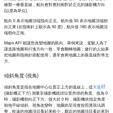
繪製一條垂直線，航向會對應到相對於正北的攝影機方向
(以度為單位)。
航向 0 表示地圖頂端指向正北。航向值 90 表示地圖頂端朝
向正東 (在指南針上顯示為 90 度)，航向值 180 表示地圖頂
端朝向正南。
Maps API 能讓您改變地圖的航向。舉例來說，駕駛人為了
讓道路地圖和行進方向一致，常會翻轉地圖；健行的人如果
把地圖和指南針搭配使用，通常會將地圖上的垂直線對準北
方。
傾斜角度 (視角)
傾斜角度是指在地圖中心位置正上方的弧線上，從
天底
(攝影機正下方) 測量至攝影機鏡頭位置所得的角度。值為 0
時，攝影機朝向正下方。值大於 0 時，攝影機依指定角度
朝地平線傾斜。視角改變時，地圖的呈現會按照透視法調
整，較遠的地圖項目看起來較小，鄰近的地圖項目看起來則