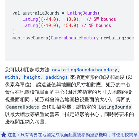
val australiaBounds 
=
LatLngBounds
(
LatLng
((-
44.0
),
113.0
),
// SW bounds
LatLng
((-
10.0
),
154.0
)
// NE bounds
)
map
.
moveCamera
(
CameraUpdateFactory
.
newLatLngZoom
(
您可以利用超載方法
newLatLngBounds(boundary,
width, height, padding)
來指定矩形的寬度和高度 (以
像素為單位)，讓這些值與地圖的尺寸相對應。矩形的中心
會位在地圖檢視畫面的中心 (因此若指定的尺寸與地圖的檢
視畫面相同，矩形就會符合地圖檢視畫面的大小)。傳回的
CameraUpdate
會移動攝影機，讓指定的
LatLngBounds
以最大縮放等級置於螢幕上指定矩形的中心，同時將要求的
邊框間距納入考量。
注意：
只有需要在地圖完成版面配置後移動攝影機時，才使用較簡單