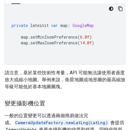
private
 lateinit 
var
 map
:
GoogleMap
    map
.
setMinZoomPreference
(
6.0f
)
    map
.
setMaxZoomPreference
(
14.0f
)
請注意，基於某些技術性考量，API 可能無法讓使用者過度
放大或縮小地圖。舉例來說，衛星地圖或地形圖的最高縮放
等級可能低於基本地圖圖塊。
變更攝影機位置
一般的位置變更可以透過兩個簡易做法完
成。
CameraUpdateFactory.newLatLng(LatLng)
會提供
CameraUpdate
來更改攝影機的緯度和經度，同時保留所