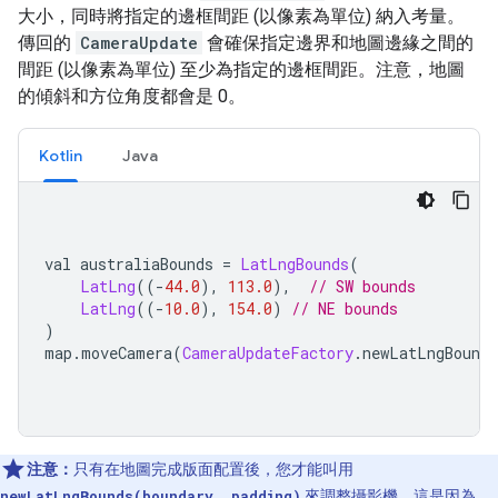
大小，同時將指定的邊框間距 (以像素為單位) 納入考量。
傳回的
CameraUpdate
會確保指定邊界和地圖邊緣之間的
間距 (以像素為單位) 至少為指定的邊框間距。注意，地圖
的傾斜和方位角度都會是 0。
Kotlin
Java
val australiaBounds 
=
LatLngBounds
(
LatLng
((-
44.0
),
113.0
),
// SW bounds
LatLng
((-
10.0
),
154.0
)
// NE bounds
)
map
.
moveCamera
(
CameraUpdateFactory
.
newLatLngBounds
注意：
只有在地圖完成版面配置後，您才能叫用
newLatLngBounds(boundary, padding)
來調整攝影機。這是因為