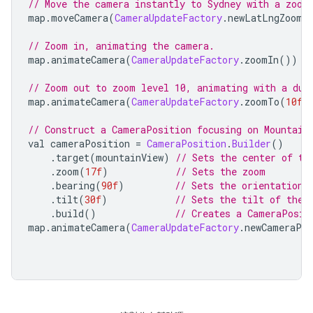
// Move the camera instantly to Sydney with a zoom
map
.
moveCamera
(
CameraUpdateFactory
.
newLatLngZoom
(
// Zoom in, animating the camera.
map
.
animateCamera
(
CameraUpdateFactory
.
zoomIn
())
// Zoom out to zoom level 10, animating with a dur
map
.
animateCamera
(
CameraUpdateFactory
.
zoomTo
(
10f
)
// Construct a CameraPosition focusing on Mountain
val cameraPosition 
=
CameraPosition
.
Builder
()
.
target
(
mountainView
)
// Sets the center of th
.
zoom
(
17f
)
// Sets the zoom
.
bearing
(
90f
)
// Sets the orientation 
.
tilt
(
30f
)
// Sets the tilt of the 
.
build
()
// Creates a CameraPosit
map
.
animateCamera
(
CameraUpdateFactory
.
newCameraPos