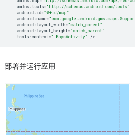
xmlns
:
map
=
"http://schemas.android.com/apk/res-au
xmlns
:
tools
=
"http://schemas.android.com/tools"
android
:
id
=
"@+id/map"
android
:
name
=
"com.google.android.gms.maps.Suppor
android
:
layout_width
=
"match_parent"
android
:
layout_height
=
"match_parent"
tools
:
context
=
".MapsActivity"
/
部署并运行应用