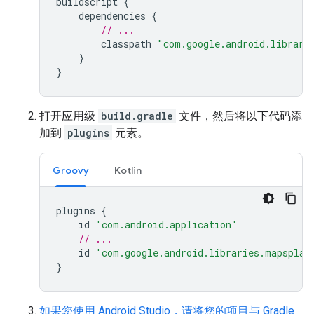
buildscript
{
dependencies
{
// ...
classpath
"com.google.android.librari
}
}
打开应用级
build.gradle
文件，然后将以下代码添
加到
plugins
元素。
Groovy
Kotlin
plugins
{
id
'com.android.application'
// ...
id
'com.google.android.libraries.mapsplat
}
如果您使用 Android Studio，请将您的项目与 Gradle