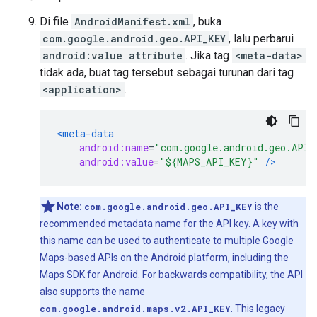
Di file
AndroidManifest.xml
, buka
com.google.android.geo.API_KEY
, lalu perbarui
android:value attribute
. Jika tag
<meta-data>
tidak ada, buat tag tersebut sebagai turunan dari tag
<application>
.
<meta-data
android:name
=
"com.google.android.geo.API_
android:value
=
"${MAPS_API_KEY}"
/>
Note:
com.google.android.geo.API_KEY
is the
recommended metadata name for the API key. A key with
this name can be used to authenticate to multiple Google
Maps-based APIs on the Android platform, including the
Maps SDK for Android. For backwards compatibility, the API
also supports the name
com.google.android.maps.v2.API_KEY
. This legacy