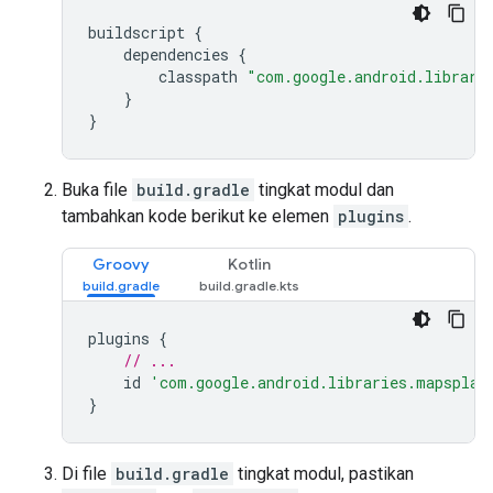
buildscript {
    dependencies {
        classpath 
"com.google.android.librari
    }
}
Buka file
build.gradle
tingkat modul dan
tambahkan kode berikut ke elemen
plugins
.
Groovy
Kotlin
plugins 
{
// ...
    id 
'com.google.android.libraries.mapsplat
}
Di file
build.gradle
tingkat modul, pastikan