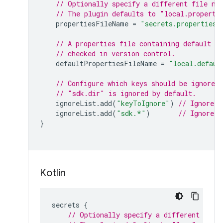
// Optionally specify a different file na
// The plugin defaults to "local.properti
    propertiesFileName 
=
"secrets.properties"
// A properties file containing default s
// checked in version control.
    defaultPropertiesFileName 
=
"local.defaul
// Configure which keys should be ignored 
// "sdk.dir" is ignored by default.
    ignoreList
.
add
(
"keyToIgnore"
)
// Ignore t
    ignoreList
.
add
(
"sdk.*"
)
// Ignore a
}
Kotlin
secrets 
{
// Optionally specify a different file