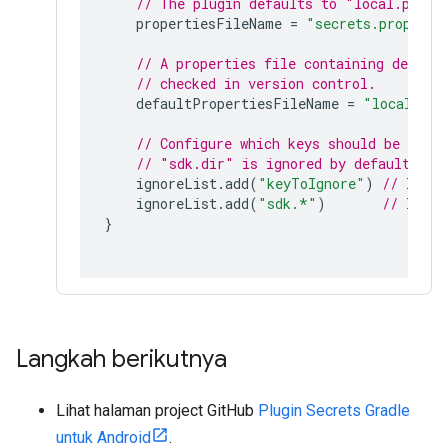
// The plugin defaults to "local.prope
    propertiesFileName 
=
"secrets.properti
// A properties file containing defaul
// checked in version control.
    defaultPropertiesFileName 
=
"local.def
// Configure which keys should be ignor
// "sdk.dir" is ignored by default.
    ignoreList
.
add
(
"keyToIgnore"
)
// Ignor
    ignoreList
.
add
(
"sdk.*"
)
// Ignor
}
Langkah berikutnya
Lihat halaman project GitHub
Plugin Secrets Gradle
untuk Android
.