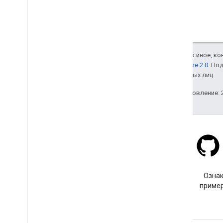
Если не указано иное, к
лицензии Apache 2.0
. По
аффилированных лиц.
Последнее обновление: 2
Stack Overflow
Задайте вопрос с тегом
Ознак
google-maps.
пример