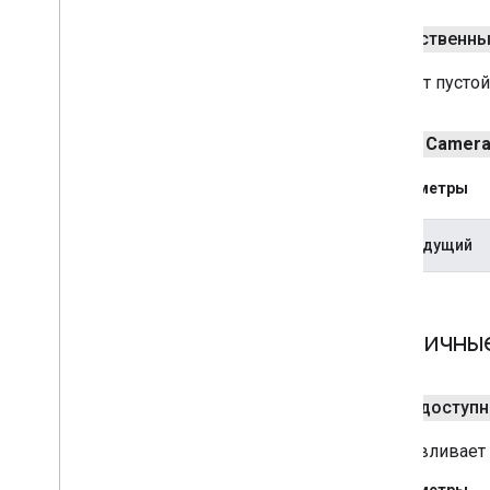
Street
View
Panorama
Location
Street
View
Panorama
Orientation
общественн
Street
View
Source
Создает пустой
Stroke
Style
Style
Span
Texture
Style
public
Camer
Tile
Tile
Overlay
Параметры
Tile
Overlay
Options
Tile
Provider
предыдущий
Url
Tile
Provider
Visible
Region
Публичны
общедоступ
Устанавливает 