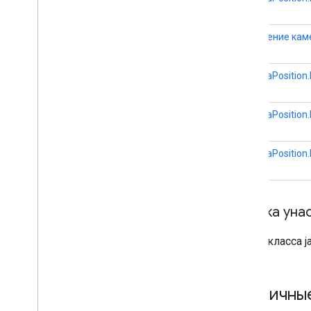
Lat
Lng
Lat
Lng
Bounds
Положение кам
Map
Style
Options
Маркер
CameraPosition.
Marker
Options
Pattern
Item
Point
Of
Interest
CameraPosition.
Polygon
Polygon
Options
CameraPosition.
Polyline
Polyline
Options
Round
Cap
Сводка уна
Runtime
Remote
Exception
Sprite
Style
Из класса ja
Square
Cap
Stamp
Style
Street
View
Panorama
Camera
Публичны
Street
View
Panorama
Link