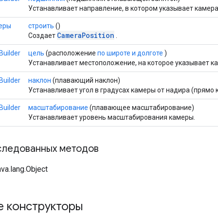
Устанавливает направление, в котором указывает камера, 
еры
строить
()
CameraPosition
Создает
.
Builder
цель
(расположение
по широте и долготе
)
Устанавливает местоположение, на которое указывает к
Builder
наклон
(плавающий наклон)
Устанавливает угол в градусах камеры от надира (прямо к
Builder
масштабирование
(плавающее масштабирование)
Устанавливает уровень масштабирования камеры.
следованных методов
va.lang.Object
е конструкторы