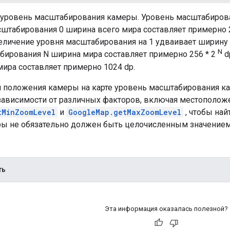
 уровень масштабирования камеры. Уровень масштабирова
штабирования 0 ширина всего мира составляет примерно 25
еличение уровня масштабирования на 1 удваивает ширину 
N
бирования N ширина мира составляет примерно 256 * 2
d
мира составляет примерно 1024 dp.
 положения камеры на карте уровень масштабирования к
зависимости от различных факторов, включая местоположен
tMinZoomLevel
и
GoogleMap.getMaxZoomLevel
, чтобы най
ы не обязательно должен быть целочисленным значением
ть
Эта информация оказалась полезной?