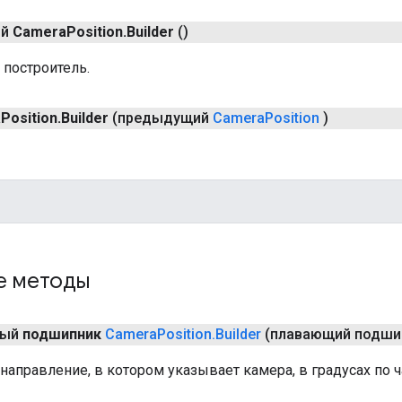
ый
Camera
Position
.
Builder
()
 построитель.
a
Position
.
Builder
(предыдущий
Camera
Position
)
е методы
ный
подшипник
Camera
Position
.
Builder
(плавающий подши
направление, в котором указывает камера, в градусах по ч