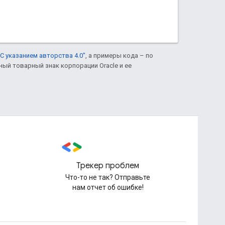
С указанием авторства 4.0"
, а примеры кода – по
нный товарный знак корпорации Oracle и ее
Трекер проблем
Что-то не так? Отправьте
нам отчет об ошибке!