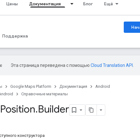
Цены
Документация
Блог
Ещё
Нач
Поддержка
Эта страница переведена с помощью
Cloud Translation API
.
ы
Google Maps Platform
Документация
Android
Android
Справочные материалы
Position
.
Builder
ступного конструктора