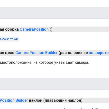
ная
сборка
Camera
Position
()
aPosition
.
ная
цель
Camera
Position
.
Builder
(расположение
по широте
 местоположение, на которое указывает камера.
Position
.
Builder
наклон
(плавающий наклон)