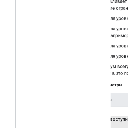
Устанавливает 
значение огра
Для уров
Для уровн
(например
Для уровн
Для уровн
Минимум всегда
камеру в это п
Параметры
наклон
общедоступ