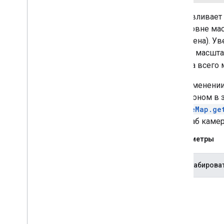
Устанавливает
при уровне мас
наклонена). Ув
уровне масшта
ширина всего 
При изменении
диапазоном в 
GoogleMap.ge
масштаб камер
Параметры
масштабирова