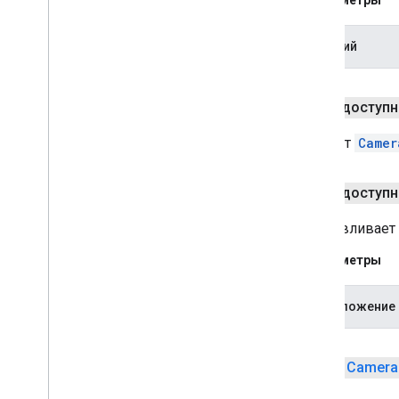
Параметры
несущий
общедоступ
Создает
Camer
общедоступ
Устанавливает
Параметры
расположение
public
Camera