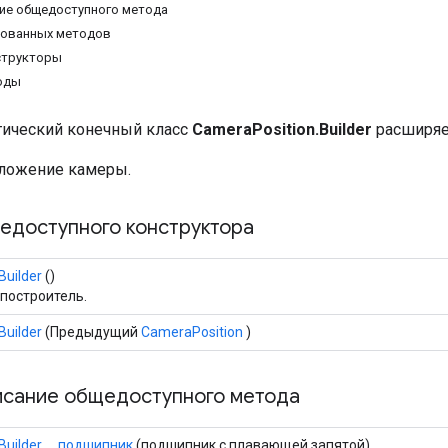
ие общедоступного метода
дованных методов
структоры
оды
тический конечный класс
CameraPosition.Builder
расширяе
ложение камеры.
едоступного конструктора
Builder
()
 построитель.
Builder
(Предыдущий
CameraPosition
)
исание общедоступного метода
Builder
подшипник
(подшипник с плавающей запятой)