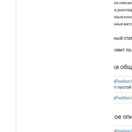
Краткое описан
Обзор
Сводка унасле
Bitmap
Descriptor
Публичные кон
Bitmap
Descriptor
Factory
Публичные мет
Butt
Cap
Camera
Position
публичный ста
Обзор
Builder
Определяет по
Cap
Circle
Сводка общ
Circle
Options
Custom
Cap
Dash
CameraPosition.
Создает пустой
Dot
Gap
CameraPosition.
Ground
Overlay
Ground
Overlay
Options
Краткое оп
Indoor
Building
Indoor
Level
Joint
Type
CameraPosition.