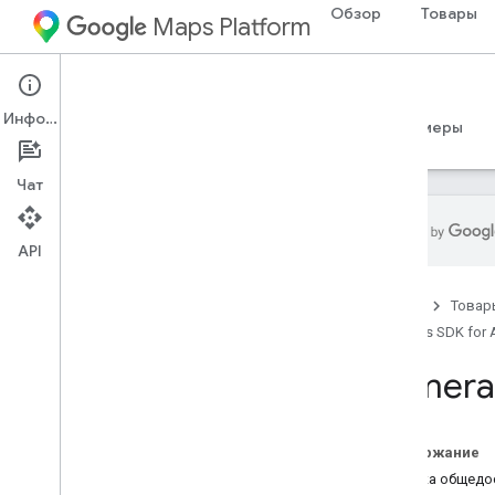
Обзор
Товары
Maps Platform
Android
Maps SDK for Android
Информация
Руководства
Справочные материалы
Примеры
Чат
API
Справочные материалы
Главная
Товар
com
.
google
.
android
.
gms
.
maps
Maps SDK for 
com
.
google
.
android
.
gms
.
maps
.
model
Camera
Бета (поддержка прекращена)
com
.
google
.
android
.
libraries
.
maps
Содержание
com
.
google
.
android
.
libraries
.
maps
.
Сводка общедо
model