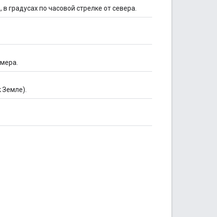
в градусах по часовой стрелке от севера.
амера.
 Земле).