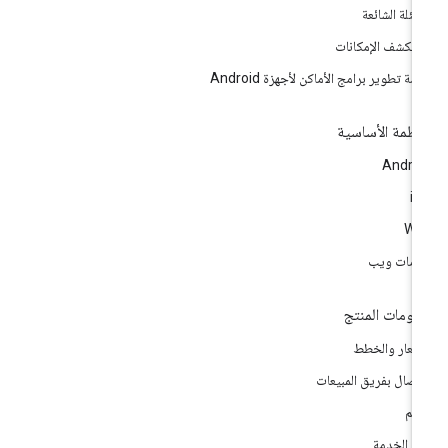
أسئلة الشائعة
تكشف الإمكانات
مة تطوير برامج الأماكن لأجهزة Android
أنظمة الأساسية
Andro
i
We
مات ويب
لومات المنتج
أسعار والخطط
اتصال بفريق المبيعات
دعم
ود الخدمة