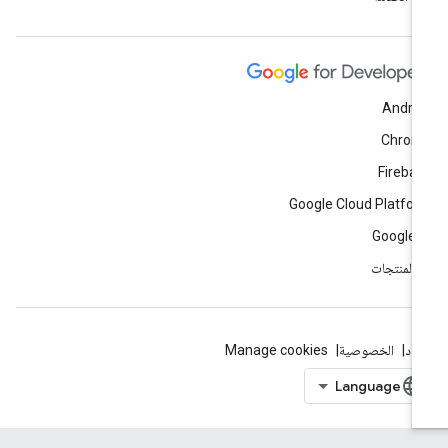
Andro
Chrom
Fireba
Google Cloud Platfo
Google 
ّ المنتجات
بنود
الخصوصية
Manage cookies