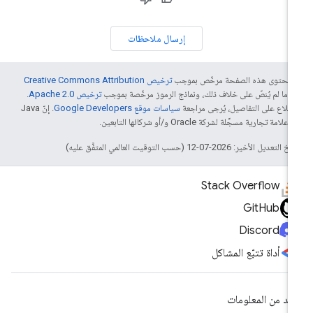
إرسال ملاحظات
ّ محتوى هذه الصفحة مرخّص بموجب
ترخيص Creative Commons Attribution
4‏
ما لم يُنصّ على خلاف ذلك، ونماذج الرموز مرخّصة بموجب
ترخيص Apache 2.0‏
.
اطّلاع على التفاصيل، يُرجى مراجعة
سياسات موقع Google Developers‏
. إنّ Java
لامة تجارية مسجَّلة لشركة Oracle و/أو شركائها التابعين.
التعديل الأخير: 2026-07-12 (حسب التوقيت العالمي المتفَّق عليه)
Stack Overflow
GitHub
Discord
أداة تتبّع المشاكل
يد من المعلومات