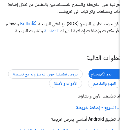
جغرافية على الخريطة والسماح للمستخدمين بالتفاعل من خلال إضافة
امات ومضلّعات وتراكبات إلى خريطتك.
افق حزمة تطوير البرامج (SDK) مع لغتَي البرمجة
Kotlin
وJava،
وفّر مكتبات وإضافات إضافية للميزات
المتقدّمة
وتقنيات البرمجة.
لخطوات التالية
بدء الاستخدام
دروس تطبيقية حول الترميز وبرامج تعليمية
المهام والمفاهيم
الأدوات والأمثلة
داد تطبيقك الأول وإنشاؤه:
بدء السريع - إضافة خريطة
ء تطبيق Android أساسي يعرض خريطة