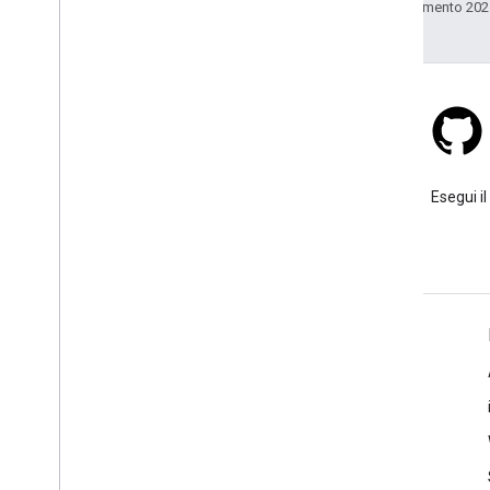
Ultimo aggiornamento 202
Stack Overflow
Poni una domanda sotto il tag
Esegui il
google-maps.
Ulteriori informazioni
Domande frequenti
Esploratore delle funzionalità
Best practice per la sicurezza delle API
Ottimizzazione dell'utilizzo dei servizi web