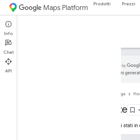
Prodotti
Prezzi
Maps Platform
Aerial View API
Info
Guide
Riferimento
Risorse
Chat
API
traduzioni generat
Riferimento REST
Panoramica
Home page
Pro
Risorse REST
State
video
Tipi
I diversi stati in
Formato multimediale
Stato