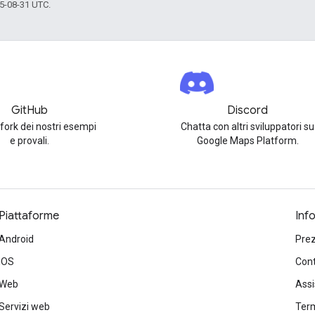
5-08-31 UTC.
GitHub
Discord
 fork dei nostri esempi
Chatta con altri sviluppatori su
e provali.
Google Maps Platform.
Piattaforme
Inf
Android
Prez
iOS
Cont
Web
Ass
Servizi web
Term