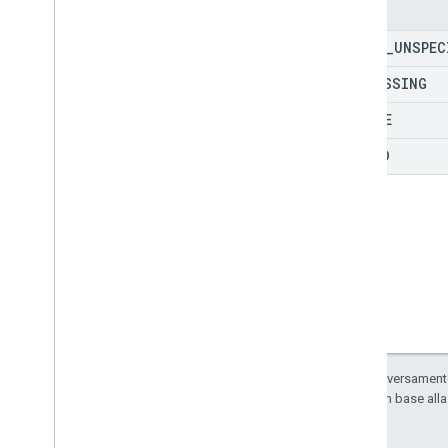
Video
Metadata
Enum
Riferimento RPC
STATE
_
UNSPEC
PROCESSING
ACTIVE
FAILED
Salvo quando diversamente 
sono concessi in base all
consociate.