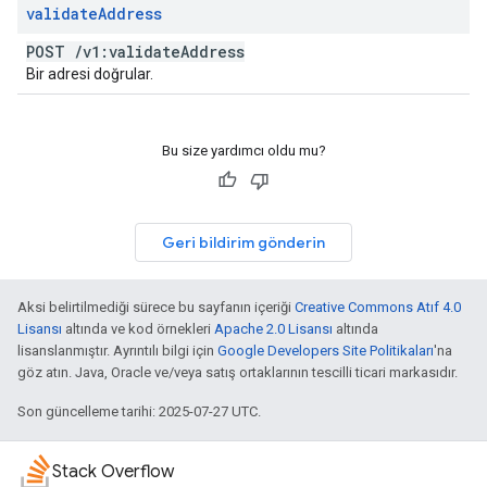
validate
Address
POST
/
v1:validate
Address
Bir adresi doğrular.
Bu size yardımcı oldu mu?
Geri bildirim gönderin
Aksi belirtilmediği sürece bu sayfanın içeriği
Creative Commons Atıf 4.0
Lisansı
altında ve kod örnekleri
Apache 2.0 Lisansı
altında
lisanslanmıştır. Ayrıntılı bilgi için
Google Developers Site Politikaları
'na
göz atın. Java, Oracle ve/veya satış ortaklarının tescilli ticari markasıdır.
Son güncelleme tarihi: 2025-07-27 UTC.
Stack Overflow