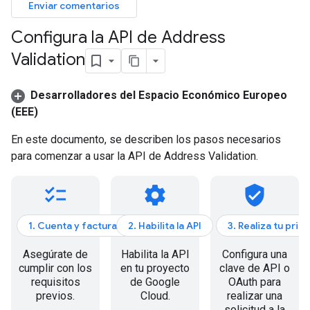
Enviar comentarios
Configura la API de Address
Validation
Desarrolladores del Espacio Económico Europeo
(EEE)
En este documento, se describen los pasos necesarios
para comenzar a usar la API de Address Validation.
checklist
settings
verified_user
1. Cuenta y facturación
2. Habilita la API
3. Realiza tu prim
Asegúrate de
Habilita la API
Configura una
cumplir con los
en tu proyecto
clave de API o
requisitos
de Google
OAuth para
previos.
Cloud.
realizar una
solicitud a la