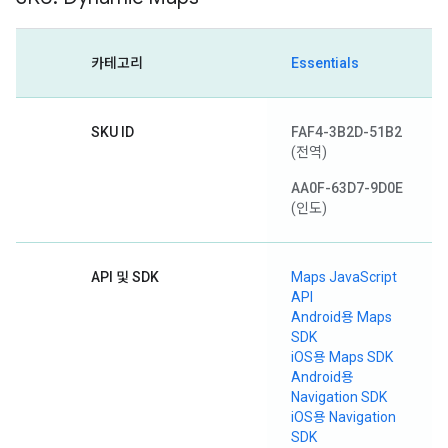
카테고리
Essentials
SKU ID
FAF4-3B2D-51B2
(전역)
AA0F-63D7-9D0E
(인도)
API 및 SDK
Maps JavaScript
API
Android용 Maps
SDK
iOS용 Maps SDK
Android용
Navigation SDK
iOS용 Navigation
SDK