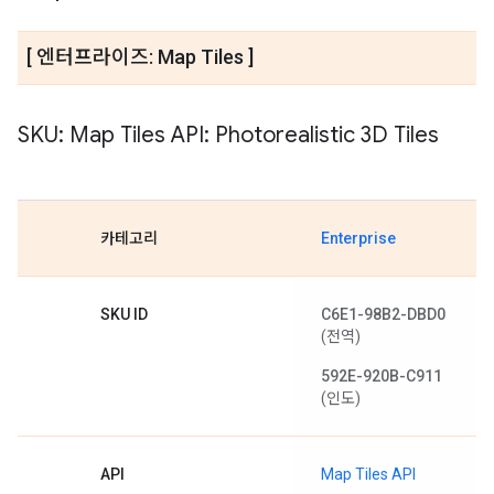
[ 엔터프라이즈: Map Tiles ]
SKU: Map Tiles API: Photorealistic 3D Tiles
카테고리
Enterprise
SKU ID
C6E1-98B2-DBD0
(전역)
592E-920B-C911
(인도)
API
Map Tiles API