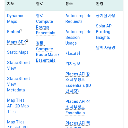
지도
경로
장소
환경
Dynamic
경로:
Autocomplete
공기질 사용
Maps
Compute
Requests
Solar API
Routes
1
Embed
Autocomplete
Building
Essentials
Session
Insights
2
Maps SDK
경로:
Usage
날씨 사용량
Compute
Static Maps
지오코딩
Route Matrix
Essentials
Static Street
위치정보
View
Places API 장
Static Street
소 세부정보
View
Essentials (ID
Metadata
만 해당)
Map Tiles
Places API 장
API: 2D Map
소 세부정보
Tiles
Essentials
Map Tiles
Places API 텍
API: 스트리트