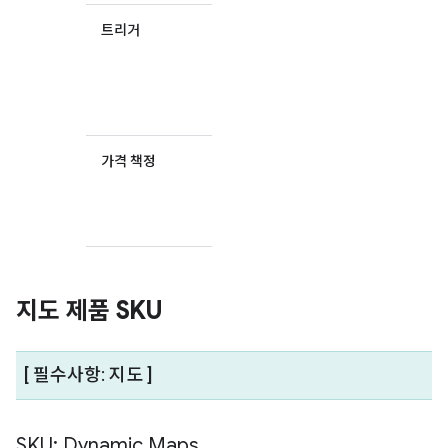
트리거
청구 가능
한 이벤트
를 트리거
하는 코드
요소
가격 책정
해당 SKU
그룹의 가
격표 링크
입니다.
지도 제품 SKU
[ 필수사항: 지도 ]
SKU: Dynamic Maps