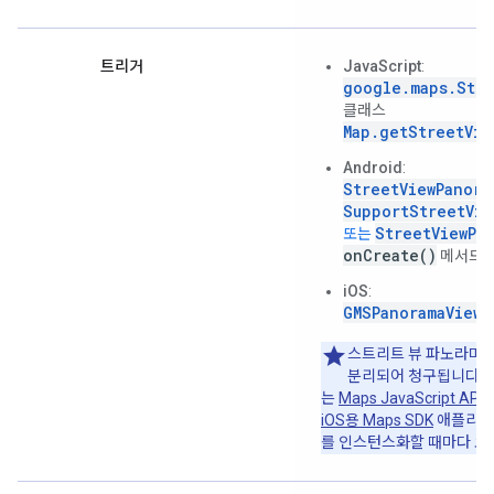
트리거
JavaScript
:
google.maps.Stre
클래스
Map.getStreetVie
Android
:
StreetViewPanora
SupportStreetVie
StreetViewPa
또는
onCreate()
메서드
iOS
:
GMSPanoramaView
스트리트 뷰 파노라마와
분리되어 청구됩니다. 
는
Maps JavaScript API
,
iOS용 Maps SDK
애플리케
를 인스턴스화할 때마다 요