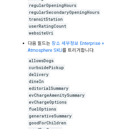
regularOpeningHours
regularSecondaryOpeningHours
transitStation
userRatingCount
websiteUri
다음 필드는
장소 세부정보 Enterprise +
Atmosphere SKU
를 트리거합니다.
allowsDogs
curbsidePickup
delivery
dineIn
editorialSummary
evChargeAmenitySummary
evChargeOptions
fuelOptions
generativeSummary
goodForChildren