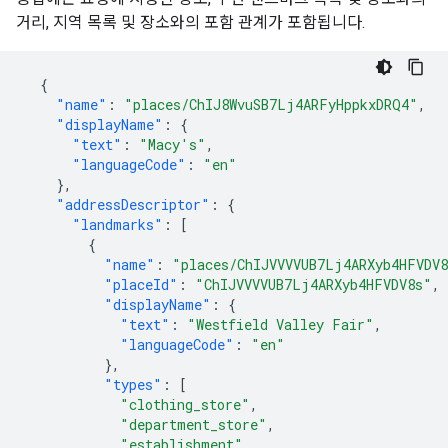
거리, 지역 목록 및 장소와의 포함 관계가 포함됩니다.
{
"name"
:
"places/ChIJ8WvuSB7Lj4ARFyHppkxDRQ4"
,
"displayName"
:
{
"text"
:
"Macy's"
,
"languageCode"
:
"en"
},
"addressDescriptor"
:
{
"landmarks"
:
[
{
"name"
:
"places/ChIJVVVVUB7Lj4ARXyb4HFVDV
"placeId"
:
"ChIJVVVVUB7Lj4ARXyb4HFVDV8s"
,
"displayName"
:
{
"text"
:
"Westfield Valley Fair"
,
"languageCode"
:
"en"
},
"types"
:
[
"clothing_store"
,
"department_store"
,
"establishment"
,