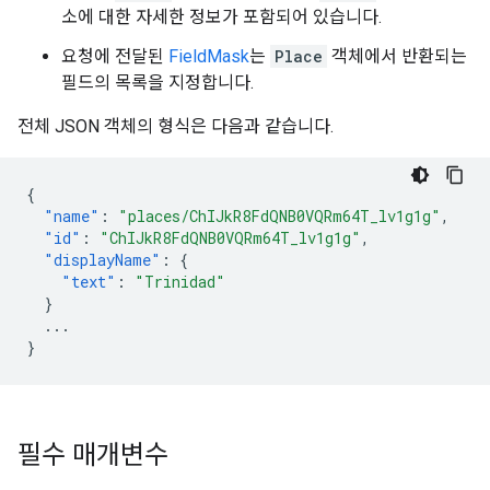
소에 대한 자세한 정보가 포함되어 있습니다.
요청에 전달된
FieldMask
는
Place
객체에서 반환되는
필드의 목록을 지정합니다.
전체 JSON 객체의 형식은 다음과 같습니다.
{
"name"
:
"places/ChIJkR8FdQNB0VQRm64T_lv1g1g"
,
"id"
:
"ChIJkR8FdQNB0VQRm64T_lv1g1g"
,
"displayName"
:
{
"text"
:
"Trinidad"
}
...
}
필수 매개변수