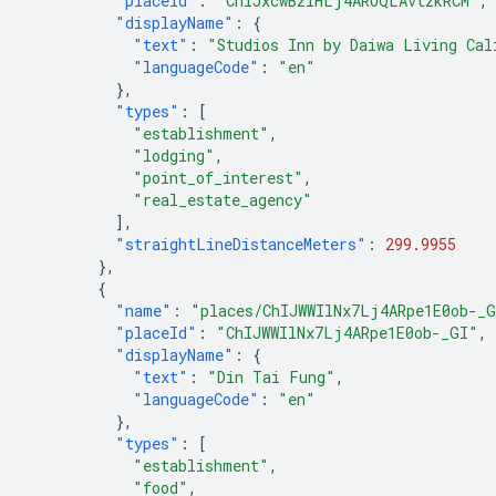
"placeId"
:
"ChIJxcwBziHLj4ARUQLAvtzkRCM"
,
"displayName"
:
{
"text"
:
"Studios Inn by Daiwa Living Cal
"languageCode"
:
"en"
},
"types"
:
[
"establishment"
,
"lodging"
,
"point_of_interest"
,
"real_estate_agency"
],
"straightLineDistanceMeters"
:
299.9955
},
{
"name"
:
"places/ChIJWWIlNx7Lj4ARpe1E0ob-_
"placeId"
:
"ChIJWWIlNx7Lj4ARpe1E0ob-_GI"
,
"displayName"
:
{
"text"
:
"Din Tai Fung"
,
"languageCode"
:
"en"
},
"types"
:
[
"establishment"
,
"food"
,