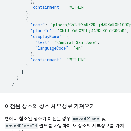
},
"containment"
:
"WITHIN"
},
{
"name"
:
"places/ChIJtYoUX2DLj4ARKoKOb1G0C
"placeId"
:
"ChIJtYoUX2DLj4ARKoKOb1G0CpM"
,
"displayName"
:
{
"text"
:
"Central San Jose"
,
"languageCode"
:
"en"
},
"containment"
:
"WITHIN"
}
]
}
}
이전된 장소의 장소 세부정보 가져오기
앱에서 참조된 장소가 이전된 경우
movedPlace
및
movedPlaceId
필드를 사용하여 새 장소의 세부정보를 가져