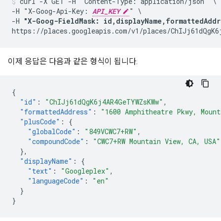
curl -X GET -H 'Content-Type: application/json' \

-H "X-Goog-Api-Key: 
API_KEY
" \

-H 
"X-Goog-FieldMask: id,displayName,formattedAddr
https://places.googleapis.com/v1/places/ChIJj61dQgK6
이제 응답은 다음과 같은 형식이 됩니다.
{
"id"
:
"ChIJj61dQgK6j4AR4GeTYWZsKWw"
,
"formattedAddress"
:
"1600 Amphitheatre Pkwy, Mount
"plusCode"
:
{
"globalCode"
:
"849VCWC7+RW"
,
"compoundCode"
:
"CWC7+RW Mountain View, CA, USA"
},
"displayName"
:
{
"text"
:
"Googleplex"
,
"languageCode"
:
"en"
}
}