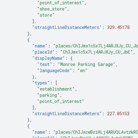
"point_of_interest"
,
"shoe_store"
,
"store"
],
"straightLineDistanceMeters"
:
329.45178
},
{
"name"
:
"places/ChIJmx1c5x7Lj4ARJXJy_CU_J
"placeId"
:
"ChIJmx1c5x7Lj4ARJXJy_CU_JbE"
,
"displayName"
:
{
"text"
:
"Monroe Parking Garage"
,
"languageCode"
:
"en"
},
"types"
:
[
"establishment"
,
"parking"
,
"point_of_interest"
],
"straightLineDistanceMeters"
:
227.05153
},
{
"name"
:
"places/ChIJxcwBziHLj4ARUQLAvtzkR