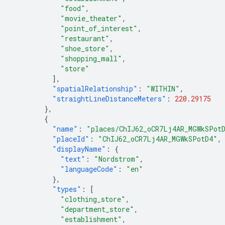
"food"
,
"movie_theater"
,
"point_of_interest"
,
"restaurant"
,
"shoe_store"
,
"shopping_mall"
,
"store"
],
"spatialRelationship"
:
"WITHIN"
,
"straightLineDistanceMeters"
:
220.29175
},
{
"name"
:
"places/ChIJ62_oCR7Lj4AR_MGWkSPot
"placeId"
:
"ChIJ62_oCR7Lj4AR_MGWkSPotD4"
,
"displayName"
:
{
"text"
:
"Nordstrom"
,
"languageCode"
:
"en"
},
"types"
:
[
"clothing_store"
,
"department_store"
,
"establishment"
,