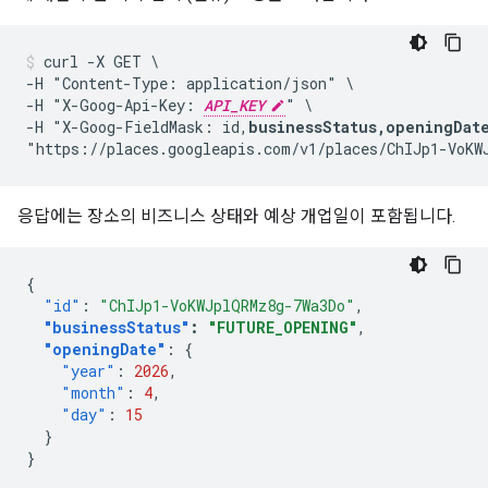
curl -X GET \

-H "Content-Type: application/json" \

-H "X-Goog-Api-Key: 
API_KEY
" \

-H "X-Goog-FieldMask: id,
businessStatus,openingDat
응답에는 장소의 비즈니스 상태와 예상 개업일이 포함됩니다.
{
"id"
:
"ChIJp1-VoKWJplQRMz8g-7Wa3Do"
,
"businessStatus"
:
"FUTURE_OPENING"
,
"openingDate"
:
{
"year"
:
2026
,
"month"
:
4
,
"day"
:
15
}
}