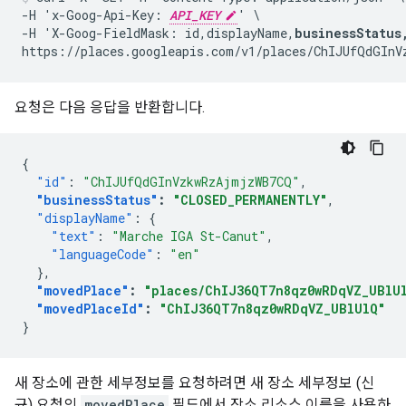
-H 'x-Goog-Api-Key: 
API_KEY
' \

-H 'X-Goog-FieldMask: id,displayName,
businessStatus
요청은 다음 응답을 반환합니다.
{
"id"
:
"ChIJUfQdGInVzkwRzAjmjzWB7CQ"
,
"businessStatus"
:
"CLOSED_PERMANENTLY"
,
"displayName"
:
{
"text"
:
"Marche IGA St-Canut"
,
"languageCode"
:
"en"
},
"movedPlace"
:
"places/ChIJ36QT7n8qz0wRDqVZ_UBlU
"movedPlaceId"
:
"ChIJ36QT7n8qz0wRDqVZ_UBlUlQ"
}
새 장소에 관한 세부정보를 요청하려면 새 장소 세부정보 (신
규) 요청의
movedPlace
필드에서 장소 리소스 이름을 사용하