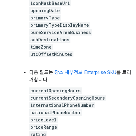
iconMaskBaseUri
openingDate
primaryType
primaryTypeDisplayName
pureServiceAreaBusiness
subDestinations
timeZone
utcOffsetMinutes
다음 필드는
장소 세부정보 Enterprise SKU
를 트리
거합니다.
currentOpeningHours
currentSecondaryOpeningHours
internationalPhoneNumber
nationalPhoneNumber
priceLevel
priceRange
rating