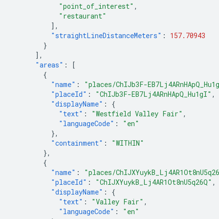
"point_of_interest"
,
"restaurant"
],
"straightLineDistanceMeters"
:
157.70943
}
],
"areas"
:
[
{
"name"
:
"places/ChIJb3F-EB7Lj4ARnHApQ_Hu1
"placeId"
:
"ChIJb3F-EB7Lj4ARnHApQ_Hu1gI"
,
"displayName"
:
{
"text"
:
"Westfield Valley Fair"
,
"languageCode"
:
"en"
},
"containment"
:
"WITHIN"
},
{
"name"
:
"places/ChIJXYuykB_Lj4AR1Ot8nU5q2
"placeId"
:
"ChIJXYuykB_Lj4AR1Ot8nU5q26Q"
,
"displayName"
:
{
"text"
:
"Valley Fair"
,
"languageCode"
:
"en"