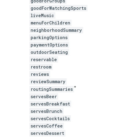
goodForGroups
goodForWatchingSports
liveMusic
menuForChildren
neighborhoodSummary
parkingOptions
paymentOptions
outdoorSeating
reservable
restroom
reviews
reviewSummary
*
routingSummaries
servesBeer
servesBreakfast
servesBrunch
servesCocktails
servesCoffee
servesDessert