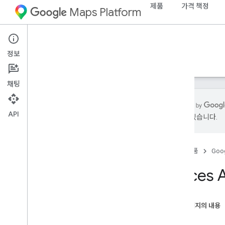
제품
가격 책정
Maps Platform
Web Services
Places API
정보
가이드
참조
리소스
기존
채팅
API
있을 수 있습니다.
지원
지원 옵션
홈
제품
Goog
출시 노트
Places Web Service FAQ
Places
최신 소식 받기
이용약관
이 페이지의 내용
권장사항
정책