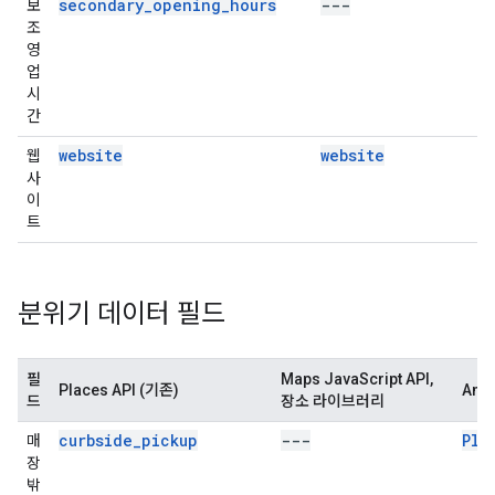
secondary_opening_hours
---
보
조
영
업
시
간
website
website
웹
사
이
트
분위기 데이터 필드
필
Maps JavaScript API,
Places API (기존)
And
드
장소 라이브러리
curbside_pickup
---
Pla
매
장
밖