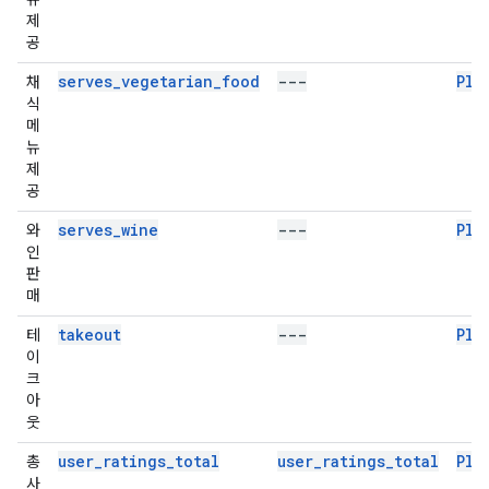
제
공
serves_vegetarian_food
---
Pla
채
식
메
뉴
제
공
serves_wine
---
Pla
와
인
판
매
takeout
---
Pla
테
이
크
아
웃
user_ratings_total
user_ratings_total
Pla
총
사