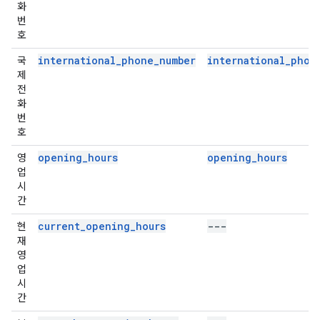
화
번
호
international_phone_number
international_phon
국
제
전
화
번
호
opening_hours
opening_hours
영
업
시
간
current_opening_hours
---
현
재
영
업
시
간