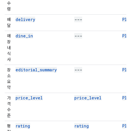
수
령
delivery
---
Pla
배
달
dine_in
---
Pla
매
장
내
식
사
editorial_summary
---
Pla
장
소
요
약
price_level
price_level
Pla
가
격
수
준
rating
rating
Pla
평