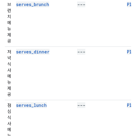
serves_brunch
---
Pla
브
런
치
메
뉴
제
공
serves_dinner
---
Pla
저
녁
식
사
메
뉴
제
공
serves_lunch
---
Pla
점
심
식
사
메
뉴