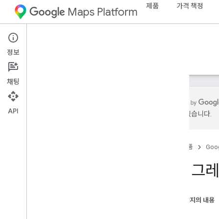
제품
가격 책정
Maps Platform
Web Services
Places API
정보
가이드
참조
리소스
기존
채팅
API
있을 수 있습니다.
Places API (기존)
개요
홈
제품
Goog
Places API 사용
장소 데이터 사용
마이그레
클라이언트 라이브러리
Places API로 이전 (신규)
이 페이지의 내용
개요
소개