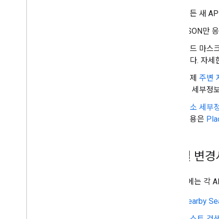
모든 새 A
JSON만 
필드 마스크
니다. 자세
이제
주변 
소 세부정
장소 세부정
내용은
Pl
API별 변
이 섹션에는 각 
Nearby S
텍스트 검색