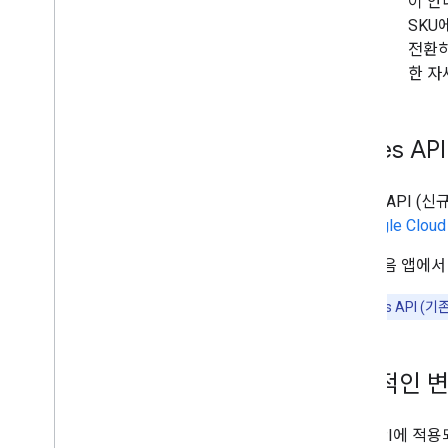
warning_amber
이 안
SKU
전환하
한 자
Places A
Places API 
은
Google Clo
그런 다음 앱에서
참고:
Places API 
일반적인 
여러 API에 적