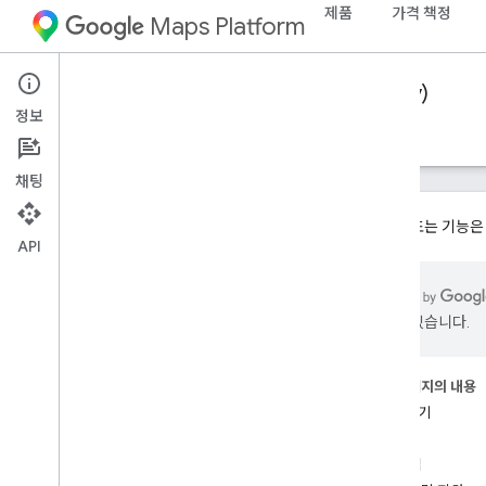
제품
가격 책정
Maps Platform
Web Services
Directions API (Legacy)
정보
가이드
리소스
채팅
이 제품 또는 기능은
API
Directions API (기존)
개요
있을 수 있습니다.
시작하기
설정
이 페이지의 내용
Google Cloud 프로젝트 설정
시작하기
API 키 사용하기
특성
예시 앱