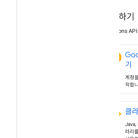
시작하기
Directions
explore
Goo
기
계정을
작합니
code
클라
Java
러리를