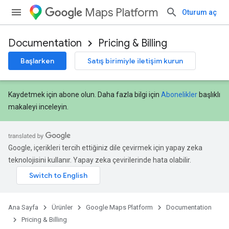
Maps Platform
Oturum aç
Documentation
Pricing & Billing
Başlarken
Satış birimiyle iletişim kurun
Kaydetmek için abone olun. Daha fazla bilgi için
Abonelikler
başlıklı
makaleyi inceleyin.
Google, içerikleri tercih ettiğiniz dile çevirmek için yapay zeka
teknolojisini kullanır. Yapay zeka çevirilerinde hata olabilir.
Ana Sayfa
Ürünler
Google Maps Platform
Documentation
Pricing & Billing