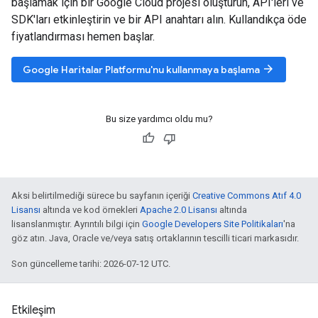
başlamak için bir Google Cloud projesi oluşturun, API'leri ve
SDK'ları etkinleştirin ve bir API anahtarı alın. Kullandıkça öde
fiyatlandırması hemen başlar.
arrow_forward
Google Haritalar Platformu'nu kullanmaya başlama
Bu size yardımcı oldu mu?
Aksi belirtilmediği sürece bu sayfanın içeriği
Creative Commons Atıf 4.0
Lisansı
altında ve kod örnekleri
Apache 2.0 Lisansı
altında
lisanslanmıştır. Ayrıntılı bilgi için
Google Developers Site Politikaları
'na
göz atın. Java, Oracle ve/veya satış ortaklarının tescilli ticari markasıdır.
Son güncelleme tarihi: 2026-07-12 UTC.
Etkileşim