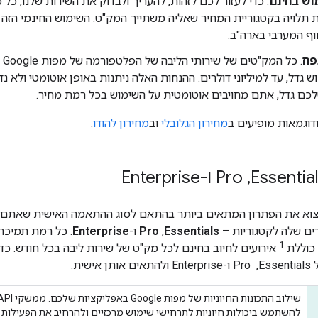
וש בחינם
. כדי לעזור לכם לזהות, להעריך ולבדוק את השירות שלנו, כ
 תלויה בקטגוריית המחיר שאליה משתייך המק"ט. השימוש החינמי הזה
וף המערבי בארה"ב.
פח
. 
 גדל, עד למיליוני דולרים. ההנחות האלה ניתנות באופן אוטומטי ולא 
כם גדל, אתם מחויבים אוטומטית על השימוש בכל רמת מחיר.
דוגמאות מופיעים ב
מחירון הגלובלי
וב
מחירון להודו
.
,
‏ Pro ו-Enterprise
ם שלה לקטגוריות –
Essentials
,‏
Pro
ו-
Enterprise
. כל רמת תמיכה
1
 כוללת
אירועים לחיוב בחינם לכל מק"ט של שירות ליבה בכל חודש. כ
ישית.
להשתמש ביכולות חיוניות לתרחישי שימוש מרכזיים ולהרחיב את הפעילות 