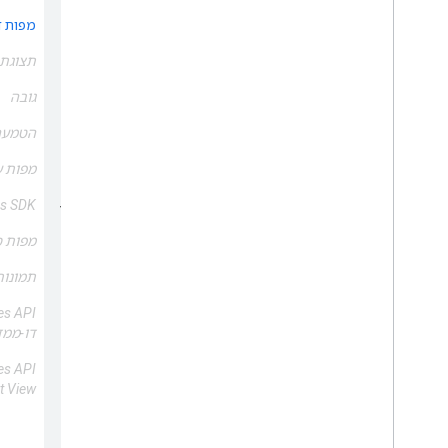
מפות ד
תצוגת Street View דינמ
גובה
הטמעה
מפות ע
s SDK
מק"טים
כלולים
מפות ס
תמונות סט
דו-ממד
t View