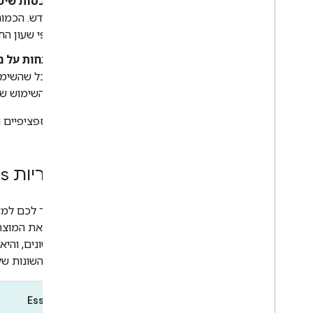
מכסות שימ
חודש. הכמות
לפי שעון הח
הנחות על נ
ככל שהשימוש
שהשימוש של
פרטים ספציפיים ו
קטגוריות Essentials
מחלקת את המוצרי
שימוש שונים, והיא
היכולות השונות של Essentials, ‏ Pro ו-Enterprise ולהתאים אותן א
Essentials