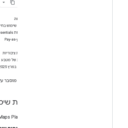
תמחור (גלובלי)
תמחור (הודו)
פרטי השימוש
בדף הזה
מכסות שימוש בחינ
משאבים
קטגוריות Essentials,‏ Pro ו-Enterprise
מילון מונחים בנושא תמחור
Pay-as-you-go
תוכניות ציבוריות
מינויים
תוכניות ציבוריות
כשירות של מטבע ו
שינויים במרץ 2025
בדף הזה מוסבר על תוכניו
מכסות שימו
ב-Google Maps Platform יש שני סוגים של הנחות: