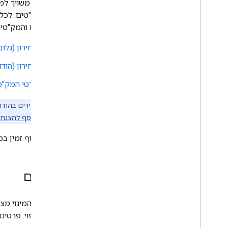
כמה מק"טים. לכל מק"ט יש 
המחירים והמק"טים
מחירון (גלוב
מחירון (הודו)
פרטי המק"ט
הערה:
המחירים בהודו 
בנושא
דרישות הסף להצגת 
מידע נוסף זמין ב
מינויים
תוכניות המינוי מצ
קבוע וצפוי. פרטי