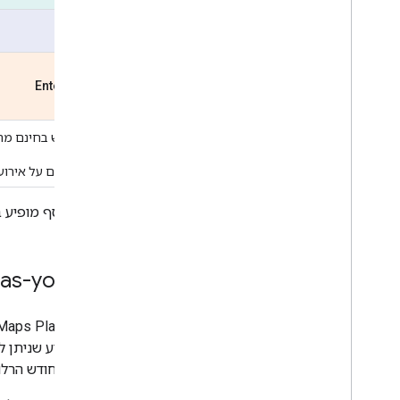
Pro
Enterprise
‫1
שימוש בחינם מתי
2
לפרטים על אירועי
מידע נוסף מופיע
-as-you-go
שלכם בחודש הרלוו