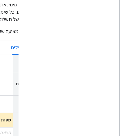
הרגילים של תשלום
‫Google מציעה שלוש תוכניות מינוי, שלכל אחת מהן יש מכסת שימוש אחת לכל ממשקי ה-API והמק"טים הכלולים:
מתחילים
תוכנית
מנויים
שיחות
משולבות
בחודש
מחיר
לחודש
מפות
תצוגה 