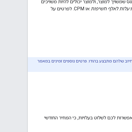
התמחור משויך למק"טים. מספר קטלוגי (מק"ט) הוא פריט ייחודי מ-Google Maps Platform שמשויך למוצר, ולמוצר יכולים להיות משויכים
עלות לאלף חשיפות
או CPM. לפרטים על
יוב שלהם מתבצע בהודו. פרטים נוספים זמינים במאמר
מאפשרות לכם לשלוט בעלויות, כי המחיר החודשי