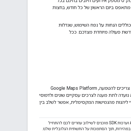
ל מק"ט מספק אירועים חיובים בחינם בכל
 מתאפס ביום הראשון של כל חודש, בחצות
כל המק"טים של שירותי הליבה של הפלטפורמה של מפות Google כוללים הנחות על נפח השימוש, שגדלות
נדרשת פעולה מיוחדת מצדכם. ככל
כדי לעזור לכם למצוא את הפתרון המתאים ביותר בהתאם לסוג ההתאמה האישית שאתם צריכים להטמעה, Google Maps Platform
 נועדה לתת מענה לצרכים עסקיים שונים ולדפוסי
די ליהנות מהגמישות המקסימלית, אפשר לשלב בין
שילוב התכונות החיוניות של מפות Google באפליקציות שלכם. ממשקי API וערכות SDK מוכנים לשילוב עוזרים לכם להתחיל
במהירות, תוך הסתמכות על התשתית הגלובלית שלנו.