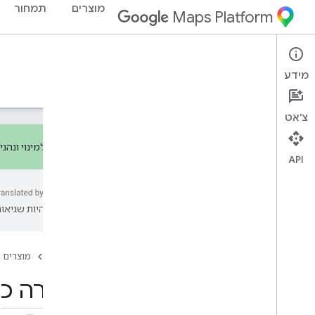
מוצרים
תמחור
Maps Platform
Pricing & Billing
Documentation
מידע
תמחור
חיוב
מבצע מעקב
צ'אט
נרשמים למינוי ונהנ
API
סקירה כללית
עשויות להיות שגיאות
תמחור
קטגוריות תמחור
Pay-as-you-go
דף הבית
מוצרים
מינויים
סקירה כל
פרטי התמחור והשימוש