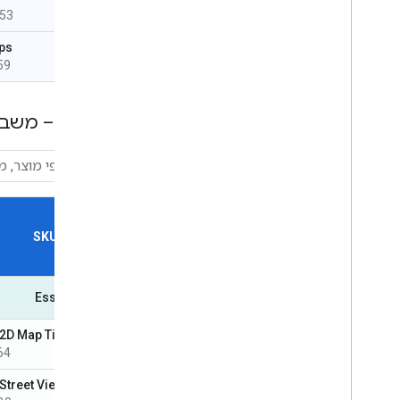
53
ps
59
מפות – משבצות ד
SKU Name
Essentials
 2D Map Tiles
D-680A
Street View Tiles