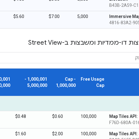
B43B-2A59-C1
$5.60
$7.00
5,000
Immersive Ma
4816-83A2-90
ו-ממדיות ומשבצות ב-Street View
1,000,001 -
Cap -
Free Usage
0,000
5,000,000
1,000,000
Cap
$0.48
$0.60
100,000
Map Tiles API:
0164-F76
$1.60
$2.00
100,000
Map Tiles API: 