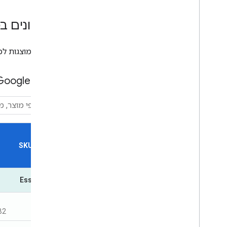
מחירונים במפות
העלויות מוצגות לכל 1,000 אירועים. כל המחירים הם בדולר ארה"ב. הטווחים הם למספר האירועי
מפות Google – טעינות
SKU Name
Essentials
B2