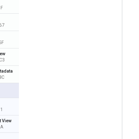
1F
67
5F
iew
C3
tadata
8C
Pro
51
t View
1A