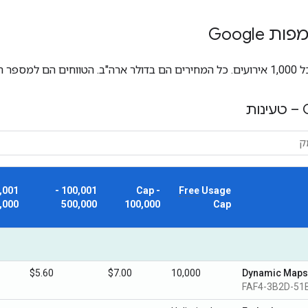
 Google
ם החודשיים.
100,001 -
Cap -
Free
Usage
,000
500,000
100,000
Cap
$5.60
$7.00
10,000
Dynamic Maps
FAF4-3B2D-51