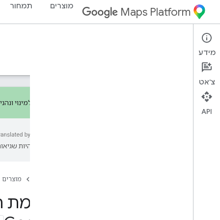
מוצרים
תמחור
Maps Platform
Pricing & Billing
Documentation
מידע
תמחור
חיוב
מבצע מעקב
צ'אט
נרשמים למינוי ונהנ
API
סקירה כללית
עשויות להיות שגיאות
תמחור
קטגוריות תמחור
Pay-as-you-go
דף הבית
מוצרים
מינויים
רשימת ה
פרטי התמחור והשימוש