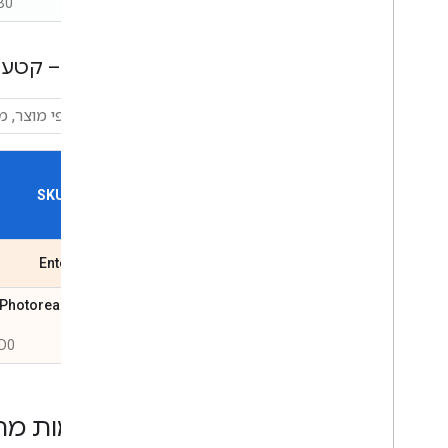
B0
מפות – קטע
SKU Name
Enterprise
 Photorealistic
D0
רשימות מחי