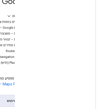
Google
תמחור (גלובלי)
מחירון (גלובלי)
תמחור (הודו)
בדף הזה
פרטי השימוש
מחירונים במפות Google
מפות Google – טעינות
משאבים
מפות – משבצות דו-ממ
מילון מונחים בנושא תמחור
מפות – קטעי מ
תוכניות ציבוריות
רשימות מחירים של
Routes API
Navigation SDK
Places API (חדש)
בדף הזה מופיע מחירון גלובלי של Maps Platform
Maps Platform – הודו
מפתח שימוש