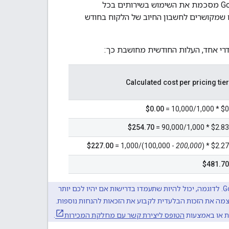
נפח, Google מסכמת את השימוש בשירותים בכל
 שמקושרים לחשבון החיוב של הלקוח בחודש
רי אחד, העלות החודשית מחושבת כך:
Calculated cost per pricing tier
$0.00
$0 * 10,000/1,000 =
$254.70
$2.83 * 90,000/1,000 =
$227.00
- 100,000)/1,000 =
200,000
$2.27 * (
$481.70
: יכול להיות שתעמדו בדרישות לקבלת הנחות נוספות, בהתאם לשיקול הדעת של Google. לדוגמה, יכול להיות שתעמדו בדרישות אם יהיו לכם יותר
ודשיים לחיוב לפחות במק"ט אחד של שירותי ליבה בתשלום. Google שומרת לעצמה את הזכות הבלעדית לקבוע את הזכאות להנחות נוספות.
הטופס ליצירת קשר עם מחלקת המכירות
.