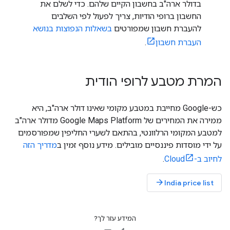
בדולר ארה"ב בחשבון הקיים שלהם. כדי לשלם את
החשבון ברופי הודיות, צריך לפעול לפי השלבים
להעברת חשבון שמפורטים
בשאלות הנפוצות בנושא
העברת חשבון
.
המרת מטבע לרופי הודית
כש-Google מחייבת במטבע מקומי שאינו דולר ארה"ב, היא
ממירה את המחירים של Google Maps Platform מדולר ארה"ב
למטבע המקומי הרלוונטי, בהתאם לשערי החליפין שמפורסמים
על ידי מוסדות פיננסיים מובילים. מידע נוסף זמין ב
מדריך הזה
לחיוב ב-Cloud
.
arrow_forward
India price list
המידע עזר לך?