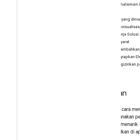
Pada halaman i
Penelusuran
Tujuan
Penemuan lokal dengan Nearby
Search
Apa yang dima
Memvisualisas
Visualisasi
Alur Kerja Solu
Prasyarat
Pemilihan rute & navigasi
Menambahkan 
Menyiapkan El
Analytics
Mengizinkan p
Lingkungan
Tujuan
Solusi 3D
AI
Pelajari cara 
menggunakan pen
tempat menarik.
ditampilkan di a