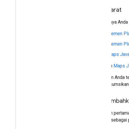
Prasyarat
Sebaiknya Anda
Elemen Pl
Elemen Pla
Maps Java
Aktifkan
Maps J
Pastikan Anda t
mengasumsikan 
Menambahka
Langkah pertama
Search sebagai p