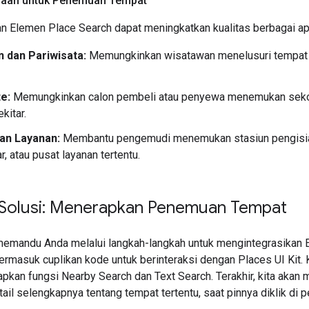
aan untuk Penemuan Tempat
 Elemen Place Search dapat meningkatkan kualitas berbagai apli
n dan Pariwisata:
Memungkinkan wisatawan menelusuri tempat wis
e:
Memungkinkan calon pembeli atau penyewa menemukan sekolah
kitar.
dan Layanan:
Membantu pengemudi menemukan stasiun pengisian 
, atau pusat layanan tertentu.
a Solusi: Menerapkan Penemuan Tempat
 memandu Anda melalui langkah-langkah untuk mengintegrasika
termasuk cuplikan kode untuk berinteraksi dengan Places UI Kit.
apkan fungsi Nearby Search dan Text Search. Terakhir, kita aka
il selengkapnya tentang tempat tertentu, saat pinnya diklik di p