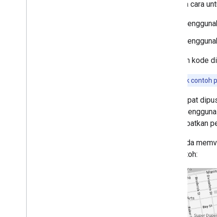
Ada dua cara un
Mengguna
Mengguna
Cuplikan kode di
Tips:
Untuk contoh 
Peta dapat dipus
lokasi pengguna 
menambatkan pe
Jika Anda memvis
ini. Contoh: