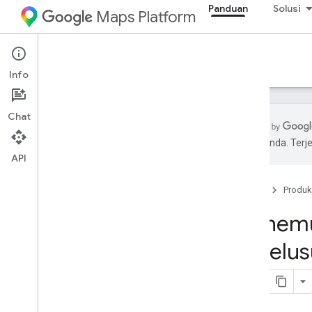
Panduan
Solusi
Maps Platform
Architecture Center
Info
Chat
pilihan Anda. Te
API
Ringkasan
Beranda
Produk
Perdagangan
Menemu
Validasi & kualitas alamat
Penelus
Pencari Lokasi
Pencari toko dengan Kit UI Tempat
Memulai Kit UI Tempat
Penemuan tempat dengan Elemen