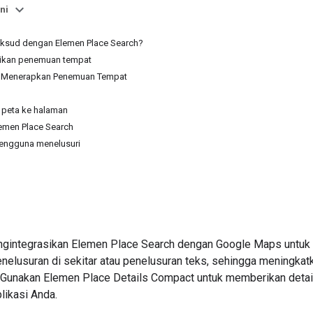
ni
ksud dengan Elemen Place Search?
ikan penemuan tempat
si: Menerapkan Penemuan Tempat
peta ke halaman
emen Place Search
engguna menelusuri
mengintegrasikan Elemen Place Search dengan Google Maps un
elusuran di sekitar atau penelusuran teks, sehingga meningka
 Gunakan Elemen Place Details Compact untuk memberikan detai
plikasi Anda.