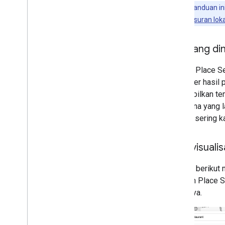
Catatan:
Panduan ini
aplikasi penelusuran loka
Apa yang di
Elemen Place Se
merender hasil 
menampilkan te
pengguna yang l
di peta, sering
Memvisuali
Gambar berikut m
(Elemen Place Se
lokasinya.