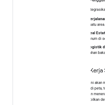
Kasus Penggun
Mengintegrasikan
Perjalana
suatu area.
Real Estat
umum di se
Logistik 
bahan bakar
Alur Kerj
Bagian ini akan
tempat di peta, 
peta, dan mener
menampilkan deta