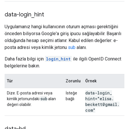
data-login
_
hint
Uygulamanız hangi kullanıcının oturum açması gerektiğini
önceden biliyorsa Google'a giriş ipucu sağlayabilir. Başarılı
olduğunda hesap seçimi atlanır. Kabul edilen değerler: e-
posta adresi veya kimlik jetonu
sub
alanı.
Daha fazla bilgi için
login_hint
ile ilgili OpenID Connect
belgelerine bakın.
Tür
Zorunlu
Örnek
data-login
_
Dize. E-posta adresi veya
İsteğe
sub
hint="elisa
.
kimlik jetonundaki
alan
bağlı
beckett@gmail
.
değeri olabilir.
com"
data-hd