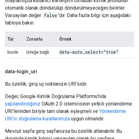
onaylamışsa kullanıcı etkileşimi olmadan kimlik jetonunun
otomatik olarak döndürülüp döndürülmeyeceğini belirler.
Varsayılan değer
false
'dır. Daha fazla bilgi için aşağıdaki
tabloya bakın:
Tür
Zorunlu
Örnek
data-auto
_
select="true"
boole
İsteğe bağlı
data-login
_
uri
Bu özellik, giriş uç noktanızın URI'sidir.
Değer, Google Kimlik Doğrulama Platformu'nda
yapılandırdığınız
OAuth 2.0 istemcisinin yetkili yönlendirme
URI'lerinden biriyle tam olarak eşleşmeli ve
Yönlendirme
URI'si doğrulama kurallarımıza
uygun olmalıdır.
Mevcut sayfa giriş sayfanızsa bu özellik atlanabilir. Bu
durumda kimlik bilgisi varsayılan olarak bu sayfaya