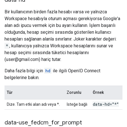
Bir kullanıcının birden fazla hesabı varsa ve yalnızca
Workspace hesabıyla oturum açması gerekiyorsa Google'a
alan adı ipucu vermek için bu ayarı kullanın. İşlem başarılı
olduğunda, hesap seçimi sırasında gösterilen kullanıcı
hesapları sağlanan alanla sınırlanır. Joker karakter değeri:
*
, kullanıcıya yalnızca Workspace hesaplarını sunar ve
hesap seçimi sırasında tüketici hesaplarını
(user@gmail.com) hariç tutar.
Daha fazla bilgi için
hd
ile ilgili OpenID Connect
belgelerine bakın.
Tür
Zorunlu
Örnek
data-hd="*"
Dize. Tam etki alan adı veya *.
İsteğe bağlı
data-use
_
fedcm
_
for
_
prompt