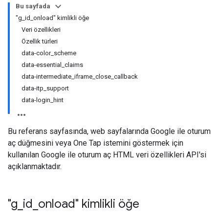
Bu sayfada
"g_id_onload" kimlikli öğe
Veri özellikleri
Özellik türleri
data-color_scheme
data-essential_claims
data-intermediate_iframe_close_callback
data-itp_support
data-login_hint
Bu referans sayfasında, web sayfalarında Google ile oturum
aç düğmesini veya One Tap istemini göstermek için
kullanılan Google ile oturum aç HTML veri özellikleri API'si
açıklanmaktadır.
"g
_
id
_
onload" kimlikli öğe