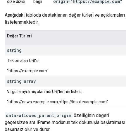
origin="https:
/
/
example
.
com"
dize dizisi
bağlı
Aşağıdaki tabloda desteklenen değer türleri ve açıklamaları
listelenmektedir.
Değer Türleri
string
Tek bir alan URI'si.
"https://example.com"
string array
Virgülle ayrılmış alan adı URI'lerinin listesi.
"https://news.example.com,https://local.example.com"
data-allowed_parent_origin
özelliğinin değeri
geçersizse ara iFrame modunun tek dokunuşla başlatılması
başarısız olur ve durur.