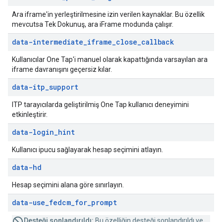
Ara iframe'in yerleştirilmesine izin verilen kaynaklar. Bu özellik
mevcutsa Tek Dokunuş, ara iFrame modunda çalışır.
data-intermediate
_
iframe
_
close
_
callback
Kullanıcılar One Tap'i manuel olarak kapattığında varsayılan ara
iframe davranışını geçersiz kılar.
data-itp
_
support
ITP tarayıcılarda geliştirilmiş One Tap kullanıcı deneyimini
etkinleştirir.
data-login
_
hint
Kullanıcı ipucu sağlayarak hesap seçimini atlayın.
data-hd
Hesap seçimini alana göre sınırlayın.
data-use
_
fedcm
_
for
_
prompt
Desteği sonlandırıldı:
Bu özelliğin desteği sonlandırıldı ve