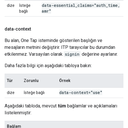
data-essential
_
claims="auth
_
time
,
dize
İsteğe
amr"
bağlı
data-context
Bu alan, One Tap isteminde gösterilen başlığın ve
mesajların metnini değiştirir. ITP tarayıcılar bu durumdan
etkilenmez. Varsayılan olarak
signin
değerine ayarlanır.
Daha fazla bilgi için aşağıdaki tabloya bakın:
Tür
Zorunlu
Örnek
data-context="use"
dize
İsteğe bağlı
Aşağıdaki tabloda, mevcut
tüm
bağlamlar ve açıklamaları
listelenmiştir:
Bağlam