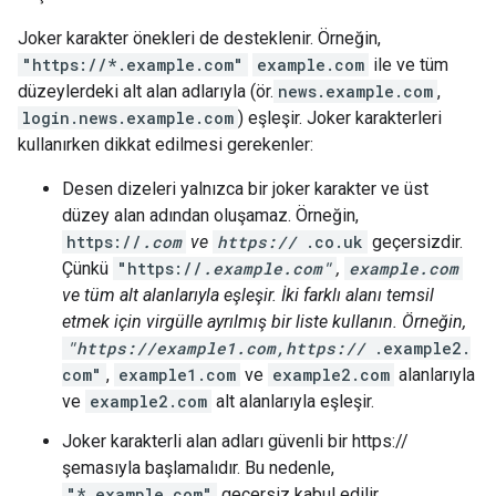
Joker karakter önekleri de desteklenir. Örneğin,
"https://*.example.com"
example.com
ile ve tüm
düzeylerdeki alt alan adlarıyla (ör.
news.example.com
,
login.news.example.com
) eşleşir. Joker karakterleri
kullanırken dikkat edilmesi gerekenler:
Desen dizeleri yalnızca bir joker karakter ve üst
düzey alan adından oluşamaz. Örneğin,
https://
.com
ve
https://
.co.uk
geçersizdir.
Çünkü
"https://
.example.com"
,
example.com
ve tüm alt alanlarıyla eşleşir. İki farklı alanı temsil
etmek için virgülle ayrılmış bir liste kullanın. Örneğin,
"https://example1.com,https://
.example2.
com"
,
example1.com
ve
example2.com
alanlarıyla
ve
example2.com
alt alanlarıyla eşleşir.
Joker karakterli alan adları güvenli bir https://
şemasıyla başlamalıdır. Bu nedenle,
"*.example.com"
geçersiz kabul edilir.