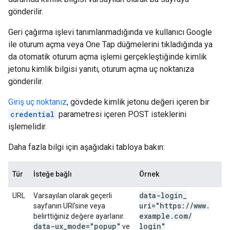
gönderilir.
Geri çağırma işlevi tanımlanmadığında ve kullanıcı Google
ile oturum açma veya One Tap düğmelerini tıkladığında ya
da otomatik oturum açma işlemi gerçekleştiğinde kimlik
jetonu kimlik bilgisi yanıtı, oturum açma uç noktanıza
gönderilir.
Giriş uç noktanız
, gövdede kimlik jetonu değeri içeren bir
credential
parametresi içeren POST isteklerini
işlemelidir.
Daha fazla bilgi için aşağıdaki tabloya bakın:
Tür
İsteğe bağlı
Örnek
data-login
_
URL
Varsayılan olarak geçerli
uri="https:
/
/
www
.
sayfanın URI'sine veya
example
.
com
/
belirttiğiniz değere ayarlanır.
data-ux
_
mode="popup"
login"
ve