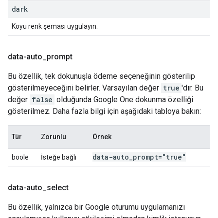
dark
Koyu renk şeması uygulayın.
data-auto
_
prompt
Bu özellik, tek dokunuşla ödeme seçeneğinin gösterilip
gösterilmeyeceğini belirler. Varsayılan değer
true
'dır. Bu
değer
false
olduğunda Google One dokunma özelliği
gösterilmez. Daha fazla bilgi için aşağıdaki tabloya bakın:
Tür
Zorunlu
Örnek
data-auto
_
prompt="true"
boole
İsteğe bağlı
data-auto
_
select
Bu özellik, yalnızca bir Google oturumu uygulamanızı