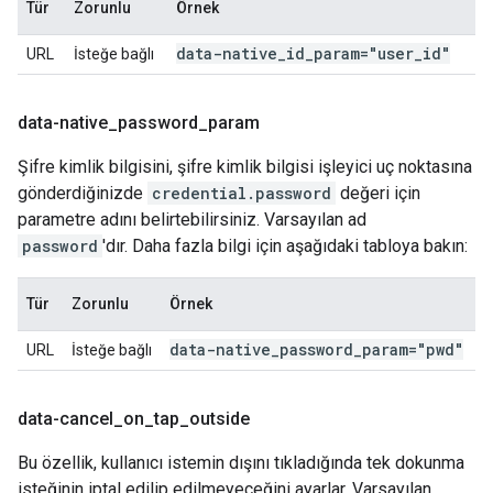
Tür
Zorunlu
Örnek
data-native
_
id
_
param="user
_
id"
URL
İsteğe bağlı
data-native
_
password
_
param
Şifre kimlik bilgisini, şifre kimlik bilgisi işleyici uç noktasına
gönderdiğinizde
credential.password
değeri için
parametre adını belirtebilirsiniz. Varsayılan ad
password
'dır. Daha fazla bilgi için aşağıdaki tabloya bakın:
Tür
Zorunlu
Örnek
data-native
_
password
_
param="pwd"
URL
İsteğe bağlı
data-cancel
_
on
_
tap
_
outside
Bu özellik, kullanıcı istemin dışını tıkladığında tek dokunma
isteğinin iptal edilip edilmeyeceğini ayarlar. Varsayılan