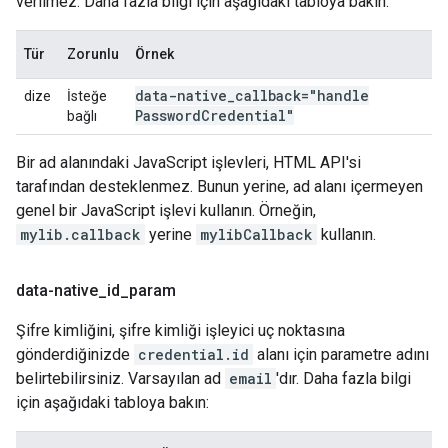
verilmez. Daha fazla bilgi için aşağıdaki tabloya bakın:
Tür
Zorunlu
Örnek
data-native
_
callback="handle
dize
İsteğe
Password
Credential"
bağlı
Bir ad alanındaki JavaScript işlevleri, HTML API'si
tarafından desteklenmez. Bunun yerine, ad alanı içermeyen
genel bir JavaScript işlevi kullanın. Örneğin,
mylib.callback
yerine
mylibCallback
kullanın.
data-native
_
id
_
param
Şifre kimliğini, şifre kimliği işleyici uç noktasına
gönderdiğinizde
credential.id
alanı için parametre adını
belirtebilirsiniz. Varsayılan ad
email
'dır. Daha fazla bilgi
için aşağıdaki tabloya bakın: