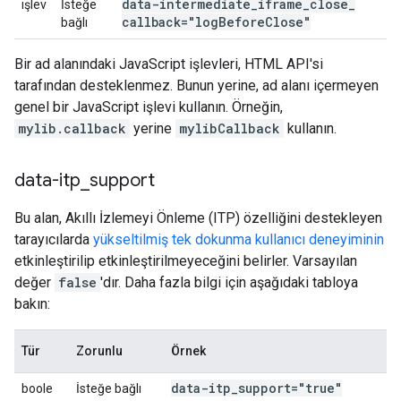
data-intermediate
_
iframe
_
close
_
işlev
İsteğe
callback="log
Before
Close"
bağlı
Bir ad alanındaki JavaScript işlevleri, HTML API'si
tarafından desteklenmez. Bunun yerine, ad alanı içermeyen
genel bir JavaScript işlevi kullanın. Örneğin,
mylib.callback
yerine
mylibCallback
kullanın.
data-itp
_
support
Bu alan, Akıllı İzlemeyi Önleme (ITP) özelliğini destekleyen
tarayıcılarda
yükseltilmiş tek dokunma kullanıcı deneyiminin
etkinleştirilip etkinleştirilmeyeceğini belirler. Varsayılan
değer
false
'dır. Daha fazla bilgi için aşağıdaki tabloya
bakın:
Tür
Zorunlu
Örnek
data-itp
_
support="true"
boole
İsteğe bağlı