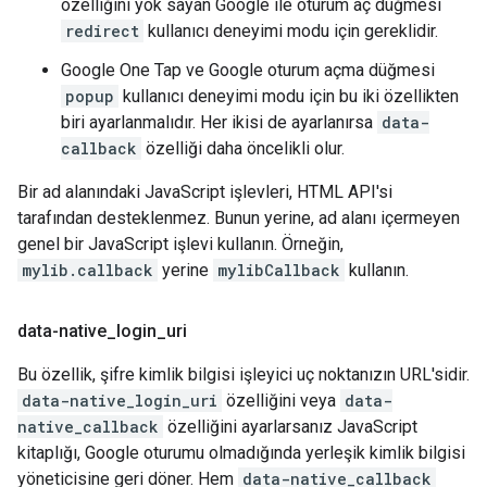
özelliğini yok sayan Google ile oturum aç düğmesi
redirect
kullanıcı deneyimi modu için gereklidir.
Google One Tap ve Google oturum açma düğmesi
popup
kullanıcı deneyimi modu için bu iki özellikten
biri ayarlanmalıdır. Her ikisi de ayarlanırsa
data-
callback
özelliği daha öncelikli olur.
Bir ad alanındaki JavaScript işlevleri, HTML API'si
tarafından desteklenmez. Bunun yerine, ad alanı içermeyen
genel bir JavaScript işlevi kullanın. Örneğin,
mylib.callback
yerine
mylibCallback
kullanın.
data-native
_
login
_
uri
Bu özellik, şifre kimlik bilgisi işleyici uç noktanızın URL'sidir.
data-native_login_uri
özelliğini veya
data-
native_callback
özelliğini ayarlarsanız JavaScript
kitaplığı, Google oturumu olmadığında yerleşik kimlik bilgisi
yöneticisine geri döner. Hem
data-native_callback