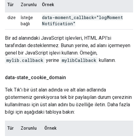
Tür
Zorunlu
Örnek
data-moment
_
callback="log
Moment
dize
İsteğe
Notification"
bağlı
Bir ad alanındaki JavaScript işlevleri, HTML API'si
tarafından desteklenmez. Bunun yerine, ad alanı içermeyen
genel bir JavaScript işlevi kullanın. Örneğin,
mylib.callback
yerine
mylibCallback
kullanın.
data-state
_
cookie
_
domain
Tek Tık'ı bir üst alan adında ve alt alan adlarında
göstermeniz gerekiyorsa tek bir paylaşılan durum çerezinin
kullanılması için üst alan adını bu özelliğe iletin. Daha fazla
bilgi için aşağıdaki tabloya bakın:
Tür
Zorunlu
Örnek