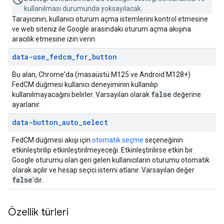
kullanılması durumunda yoksayılacak.
Tarayıcının, kullanıcı oturum açma istemlerini kontrol etmesine
ve web siteniz ile Google arasındaki oturum açma akışına
aracılık etmesine izin verin.
data-use
_
fedcm
_
for
_
button
Bu alan, Chrome'da (masaüstü M125 ve Android M128+)
FedCM düğmesi kullanıcı deneyiminin kullanılıp
false
kullanılmayacağını belirler. Varsayılan olarak
değerine
ayarlanır.
data-button
_
auto
_
select
FedCM düğmesi akışı için
otomatik seçme
seçeneğinin
etkinleştirilip etkinleştirilmeyeceği. Etkinleştirilirse etkin bir
Google oturumu olan geri gelen kullanıcıların oturumu otomatik
olarak açılır ve hesap seçici istemi atlanır. Varsayılan değer
false
'dır.
Özellik türleri