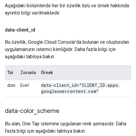
Aşağıdaki bölümlerde her bir özellik türü ve örnek hakkında
ayrıntılı bilgi verilmektedir.
data-client
_
id
Bu özellik, Google Cloud Console'da bulunan ve oluşturulan
uygulamanızın istemci kimliğidir. Daha fazla bilgi için
aşağıdaki tabloya bakın:
Tür
Zorunlu
Örnek
data-client
_
id="CLIENT
_
ID
.
apps
.
dize
Evet
googleusercontent
.
com"
data-color
_
scheme
Bu alan, One Tap istemine uygulanan renk şemasıdır. Daha
fazla bilgi için aşağıdaki tabloya bakın: