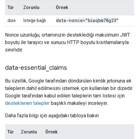
Tür
Zorunlu
Örnek
data-nonce="biaqbm70g23"
dize
İsteğe bağlı
Nonce uzunluğu, ortamınızın desteklediği maksimum JWT
boyutu ile tarayıcı ve sunucu HTTP boyutu kısıtlamalarıyla
sınırlıdır.
data-essential
_
claims
Bu özellik, Google tarafından döndürülen kimlik jetonuna ek
taleplerin dahil edilmesini istemek için kullanılan bir dizedir.
Google tarafından kabul edilen taleplerin tam listesi için
desteklenen talepler
başlıklı makaleyi inceleyin.
Daha fazla bilgi için aşağıdaki tabloya bakın:
Tür
Zorunlu
Örnek