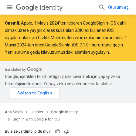
Identity
Oturum aç
Önemli
: Apple,
1 Mayıs 2024
'ten itibaren GoogleSignIn-iOS dahil
olmak üzere yaygın olarak kullanılan SDK'ları kullanan iOS
uygulamaları için Gizlilik Manifestleri ve imzalarının
zorunludur
. 1
Mayıs 2024'ten önce GoogleSignIn-iOS 7.1.0+ sürümüne geçin.
Yeni sürüme geçiş kılavuzumuzdaki
adımları uygulayın.
Google, içerikleri tercih ettiğiniz dile çevirmek için yapay zeka
teknolojisini kullanır. Yapay zeka çevirilerinde hata olabilir.
Ana Sayfa
Ürünler
Google Identity
Sign in with Google for iOS
Bu size yardımcı oldu mu?