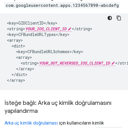
com.googleusercontent.apps.1234567890-abcdefg
<key>GIDClientID</key>

<string>
YOUR_IOS_CLIENT_ID
</string>

<key>CFBundleURLTypes</key>

<array>

  <dict>

    <key>CFBundleURLSchemes</key>

    <array>

      <string>
YOUR_DOT_REVERSED_IOS_CLIENT_ID
</stri
    </array>

  </dict>

</array>
İsteğe bağlı: Arka uç kimlik doğrulamasını
yapılandırma
Arka uç kimlik doğrulaması
için kullanıcıların kimlik