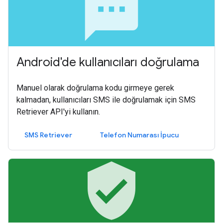
sms
Android'de kullanıcıları doğrulama
Manuel olarak doğrulama kodu girmeye gerek
kalmadan, kullanıcıları SMS ile doğrulamak için SMS
Retriever API'yi kullanın.
SMS Retriever
Telefon Numarası İpucu
verified_user