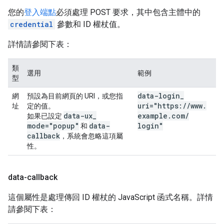
您的
登入端點
必須處理 POST 要求，其中包含主體中的
credential
參數和 ID 權杖值。
詳情請參閱下表：
類
選用
範例
型
data-login
_
網
預設為目前網頁的 URI，或您指
uri="https:
/
/
www
.
址
定的值。
data-ux
_
example
.
com
/
如果已設定
mode="popup"
data-
login"
和
callback
，系統會忽略這項屬
性。
data-callback
這個屬性是處理傳回 ID 權杖的 JavaScript 函式名稱。詳情
請參閱下表：