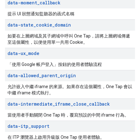
data-moment
_
callback
提示 UI 狀態通知監聽器的函式名稱
data-state
_
cookie
_
domain
如要在上層網域及其子網域中呼叫 One Tap，請將上層網域傳遞
至這個屬性，以便使用單一共用 Cookie。
data-ux
_
mode
「使用 Google 帳戶登入」按鈕的使用者體驗流程
data-allowed
_
parent
_
origin
允許嵌入中繼 iframe 的來源。如果存在這個屬性，One Tap 會以
中繼 iframe 模式執行。
data-intermediate
_
iframe
_
close
_
callback
當使用者手動關閉 One Tap 時，覆寫預設的中間 iframe 行為。
data-itp
_
support
在 ITP 瀏覽器上啟用升級版 One Tap 使用者體驗。