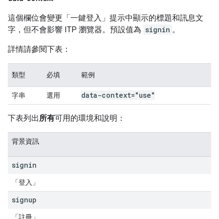
這個欄位會變更「一鍵登入」提示中顯示的標題和訊息文
字，但不會影響 ITP 瀏覽器。預設值為
signin
。
詳情請參閱下表：
類型
必填
範例
data-context="use"
字串
選用
下表列出
所有
可用的環境和說明：
背景資訊
signin
「登入」
signup
「註冊」