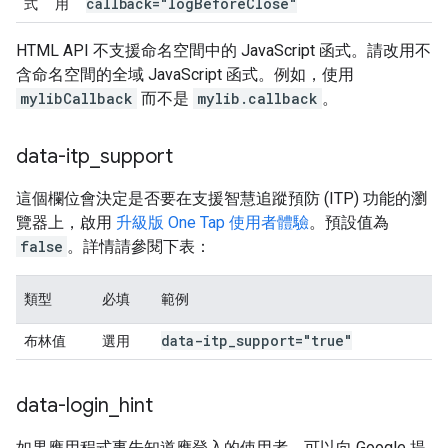
callback="log
Before
Close"
式
用
HTML API 不支援命名空間中的 JavaScript 函式。請改用不
含命名空間的全域 JavaScript 函式。例如，使用
mylibCallback
而不是
mylib.callback
。
data-itp
_
support
這個欄位會決定是否要在支援智慧追蹤預防 (ITP) 功能的瀏
覽器上，啟用
升級版 One Tap 使用者體驗
。預設值為
false
。詳情請參閱下表：
類型
必填
範例
data-itp
_
support="true"
布林值
選用
data-login
_
hint
如果應用程式事先知道應登入的使用者，可以向 Google 提