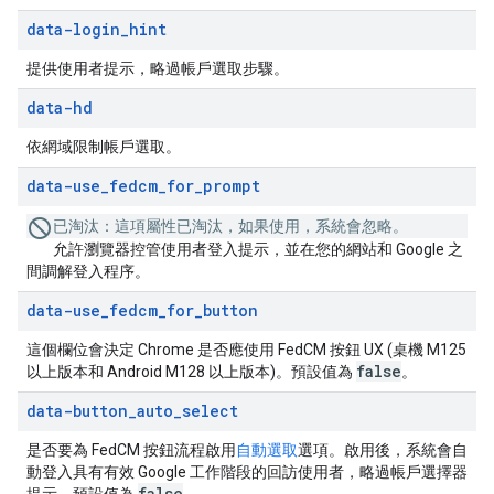
data-login
_
hint
提供使用者提示，略過帳戶選取步驟。
data-hd
依網域限制帳戶選取。
data-use
_
fedcm
_
for
_
prompt
已淘汰：
這項屬性已淘汰，如果使用，系統會忽略。
允許瀏覽器控管使用者登入提示，並在您的網站和 Google 之
間調解登入程序。
data-use
_
fedcm
_
for
_
button
這個欄位會決定 Chrome 是否應使用 FedCM 按鈕 UX (桌機 M125
false
以上版本和 Android M128 以上版本)。預設值為
。
data-button
_
auto
_
select
是否要為 FedCM 按鈕流程啟用
自動選取
選項。啟用後，系統會自
動登入具有有效 Google 工作階段的回訪使用者，略過帳戶選擇器
false