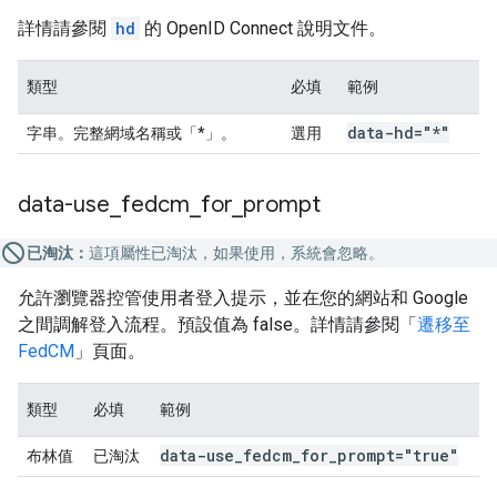
詳情請參閱
hd
的 OpenID Connect 說明文件。
類型
必填
範例
data-hd="*"
字串。完整網域名稱或「*」。
選用
data-use
_
fedcm
_
for
_
prompt
已淘汰：
這項屬性已淘汰，如果使用，系統會忽略。
允許瀏覽器控管使用者登入提示，並在您的網站和 Google
之間調解登入流程。預設值為 false。詳情請參閱「
遷移至
FedCM
」頁面。
類型
必填
範例
data-use
_
fedcm
_
for
_
prompt="true"
布林值
已淘汰