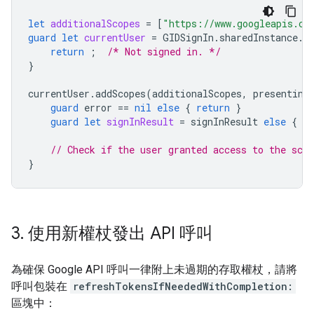
let
additionalScopes
=
[
"https://www.googleapis.co
guard
let
currentUser
=
GIDSignIn
.
sharedInstance
.
c
return
;
/* Not signed in. */
}
currentUser
.
addScopes
(
additionalScopes
,
presenting
guard
error
==
nil
else
{
return
}
guard
let
signInResult
=
signInResult
else
{
re
// Check if the user granted access to the scop
}
3
.
使用新權杖發出 API 呼叫
為確保 Google API 呼叫一律附上未過期的存取權杖，請將
呼叫包裝在
refreshTokensIfNeededWithCompletion:
區塊中：