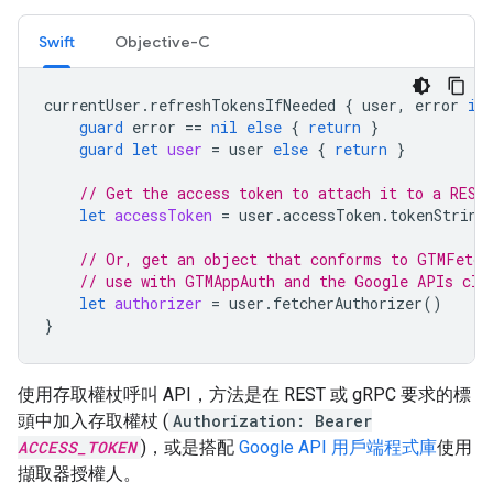
Swift
Objective-C
currentUser
.
refreshTokensIfNeeded
{
user
,
error
in
guard
error
==
nil
else
{
return
}
guard
let
user
=
user
else
{
return
}
// Get the access token to attach it to a REST
let
accessToken
=
user
.
accessToken
.
tokenString
// Or, get an object that conforms to GTMFetch
// use with GTMAppAuth and the Google APIs cli
let
authorizer
=
user
.
fetcherAuthorizer
()
}
使用存取權杖呼叫 API，方法是在 REST 或 gRPC 要求的標
頭中加入存取權杖 (
Authorization: Bearer
ACCESS_TOKEN
)，或是搭配
Google API 用戶端程式庫
使用
擷取器授權人。