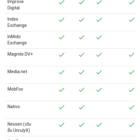
Improve
Digital
Index
Exchange
InMobi
Exchange
Magnite DV+
Media.net
MobFox
Nativo
Nexxen (เดิม
ชื่อ UnrulyX)