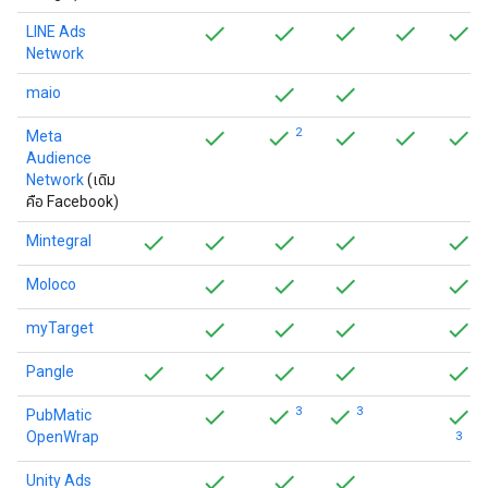
LINE Ads
Network
maio
2
Meta
Audience
Network
(เดิม
คือ Facebook)
Mintegral
Moloco
myTarget
Pangle
3
3
PubMatic
OpenWrap
3
Unity Ads