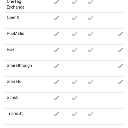
OneTag
Exchange
OpenX
PubMatic
Rise
Sharethrough
Smaato
Sonobi
TripleLift