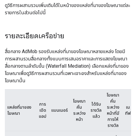
ดูวิธีการผสานรวมเพิ่มเติมได้ในหน้าของแหล่งที่มาของโฆษณาแต่ละ
รายการในส่วนต่อไปนี้
รายละเอียดเครือข่าย
สื่อกลาง AdMob รองรับแหล่งที่มาของโฆษณาหลายแหล่ง โดยมี
การผสานรวมสื่อกลางทั้งแบบการเสนอราคาและการแสดงโฆษณา
สื่อกลางตามลำดับขั้น (Waterfall Mediation) เลือกแหล่งที่มาของ
โฆษณาเพื่อดูวิธีการผสานรวมที่เฉพาะเจาะจงสำหรับแหล่งที่มาของ
โฆษณานั้น
โฆษณา
โฆษณา
คั่น
การ
ได้รับ
แหล่งที่มาของ
คั่น
ระหว่าง
เน
เปิด
แบนเนอร์
รางวัล
โฆษณา
ระหว่าง
หน้าที่มี
ทีฟ
แอป
แล้ว
หน้า
การให้
รางวัล