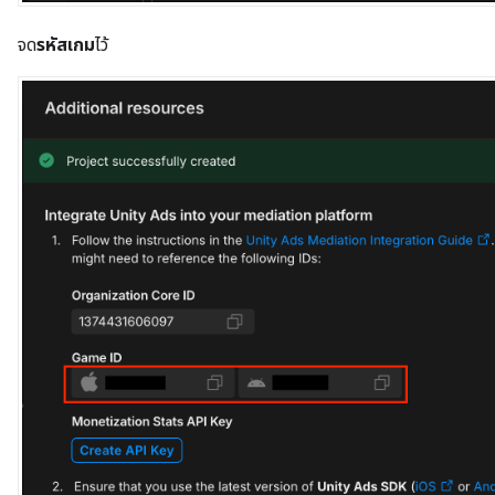
จด
รหัสเกม
ไว้