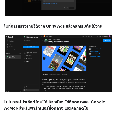
ไปที่
การสร้างรายได้จาก Unity Ads
แล้วคลิก
เริ่มต้นใช้งาน
ในโมดอล
โปรเจ็กต์ใหม่
ให้เลือก
ฉันจะใช้สื่อกลาง
และ
Google
AdMob
สำหรับ
พาร์ทเนอร์สื่อกลาง
แล้วคลิก
ถัดไป