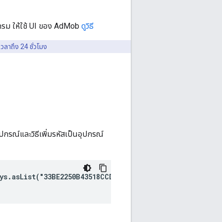
แกรม ให้ใช้ UI ของ AdMob
ดูวิธี
ลาถึง 24 ชั่วโมง
ปกรณ์และวิธีเพิ่มรหัสเป็นอุปกรณ์
ys.asList("33BE2250B43518CCDA7DE426D04EE231"))