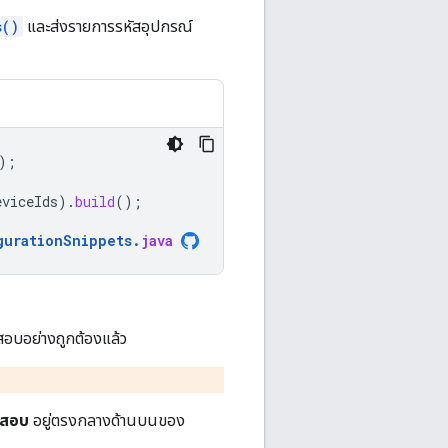
s()
และส่งรายการรหัสอุปกรณ์
);
eviceIds
).
build
();
gurationSnippets
.
java
ดสอบอย่างถูกต้องแล้ว
สอบ
อยู่ตรงกลางด้านบนของ