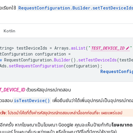
่อเรียกใช้
RequestConfiguration.Builder.setTestDeviceId
Kotlin
tring>
testDeviceIds
=
Arrays
.
asList
(
"
TEST_DEVICE_ID
"
tConfiguration
configuration
=
w
RequestConfiguration
.
Builder
().
setTestDeviceIds
(
testD
Ads
.
setRequestConfiguration
(
configuration
);
RequestConfi
T_DEVICE_ID
ด้วยรหัสอุปกรณ์ทดสอบ
รวจสอบ
isTestDevice()
เพื่อยืนยันว่าได้เพิ่มอุปกรณ์เป็นอุปกรณ์ท
วัง:
โปรดนำโค้ดที่ตั้งค่ารหัสอุปกรณ์ทดสอบเหล่านี้ออกก่อนที่จะ เผยแพร่แอป
ปอีกครั้ง หากโฆษณาเป็นโฆษณา Google คุณจะเห็นป้ายกำกับ
โฆษณาทด
นอร์ โฆษณาคั่นระหว่างหน้า หรือโฆษณาวิดีโอที่มีการให้รางวัล)