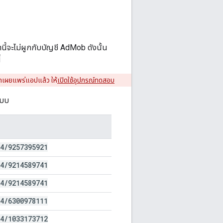
ณานี้จะไม่ผูกกับบัญชี AdMob ดังนั้น
้
กเผยแพร่แอปแล้ว ให้
เปิดใช้อุปกรณ์ทดสอบ
แบบ
4
/
9257395921
4
/
9214589741
4
/
9214589741
4
/
6300978111
4
/
1033173712