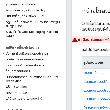
รูปแบบการแสดงโฆษณา
หน่วยโฆษณ
การเปิดเผยข้อมูล Google Play
นโยบายข้อมูลตำแหน่งที่แน่นอน
กฎหมายคุ้มครองความเป็นส่วนตัวของรัฐใน
วิธีที่เร็วที่สุดใ
สหรัฐอเมริกา
บัญชีของคุณจึงไม่
SDK สำหรับ User Messaging Platform
(UMP)
คำเตือน:
ก่อนเผยแพร่แ
แก้ปัญหาเกี่ยวกับโฆษณา
ต่อไปนี้คือหน่วย
จัดการเครื่องมือตรวจสอบโฆษณา
ทดสอบประเภทครีเอทีฟโฆษณา
รูปแบบโฆษณา
ข้อผิดพลาดในการโหลดโฆษณา
ข้อมูลการตอบกลับ
โฆษณาเปิดแอป
บันทึกรหัสการตอบสนองของโฆษณาไปยัง
Crashlytics
แบนเนอร์แบบปรับขน
พร็อกซี Charles
แบนเนอร์แบบปรับข
การติดตามเครือข่าย
แก้ปัญหาโฆษณาไม่แสดง
แบนเนอร์ขนาดคงที่
โฆษณาคั่นระหว่างหน