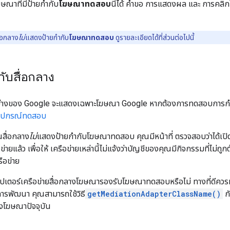
ณาที่มีป้ายกำกับ
โฆษณาทดสอบ
นี้ได้ คำขอ การแสดงผล และ การค
ื่อกลาง
ไม่
แสดงป้ายกำกับ
โฆษณาทดสอบ
ดูรายละเอียดได้ที่ส่วนต่อไปนี้
ับสื่อกลาง
ย่างของ Google จะแสดงเฉพาะโฆษณา Google หากต้องการทดสอบการกำ
้อุปกรณ์ทดสอบ
สื่อกลาง
ไม่
แสดงป้ายกำกับโฆษณาทดสอบ คุณมีหน้าที่ ตรวจสอบว่าได้เป
่ายแล้ว เพื่อให้ เครือข่ายเหล่านี้ไม่แจ้งว่าบัญชีของคุณมีกิจกรรมที่ไม่ถูกต
ือข่าย
ดปเตอร์เครือข่ายสื่อกลางโฆษณารองรับโฆษณาทดสอบหรือไม่ ทางที่ดีคว
การพัฒนา คุณสามารถใช้วิธี
getMediationAdapterClassName()
กั
โฆษณาปัจจุบัน