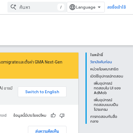
/
ลงชื่อเข้าใช้
ในหน้านี้
รด
migrate
และ
ตั้งค่า GMA Next-Gen
วิชาบังคับก่อน
หน่วยโฆษณาสาธิต
เปิดใช้อุปกรณ์ทดสอบ
เพิ่มอุปกรณ์
AI อาจมี
ทดสอบใน UI ของ
AdMob
เพิ่มอุปกรณ์
ทดสอบแบบเป็น
โปรแกรม
roid
ข้อมูลนี้มีประโยชน์ไหม
การทดสอบกับสื่อ
กลาง
ส่งความคิดเห็น