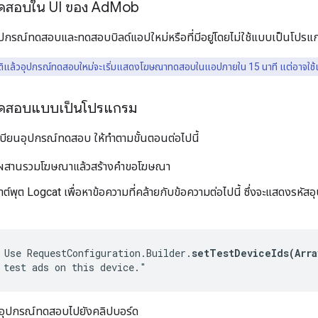
ทดสอบใน UI ของ Ad
Mob
ุปกรณ์ทดสอบและทดสอบบิลด์แอปใหม่หรือที่มีอยู่โดยไม่ใช้แบบเป็นโปร
แล้วอุปกรณ์ทดสอบใหม่จะเริ่มแสดงโฆษณาทดสอบในแอปภายใน 15 นาที แต่อาจใช้เว
์ทดสอบแบบเป็นโปรแกรม
บียนอุปกรณ์ทดสอบ ให้ทำตามขั้นตอนต่อไปนี้
่ผสานรวมโฆษณาแล้วสร้างคำขอโฆษณา
์พุต Logcat เพื่อหาข้อความที่คล้ายกับข้อความต่อไปนี้ ซึ่งจะแสดงรหัสอุ
 Use RequestConfiguration.Builder.
setTestDeviceIds(Arra
 test ads on this device."
อุปกรณ์ทดสอบไปยังคลิปบอร์ด