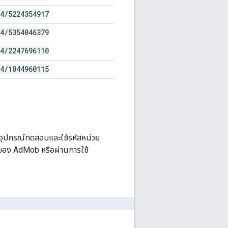
4
/
5224354917
4
/
5354046379
4
/
2247696110
4
/
1044960115
อุปกรณ์ทดสอบและใช้รหัสหน่วย
I ของ AdMob หรือผ่านการใช้