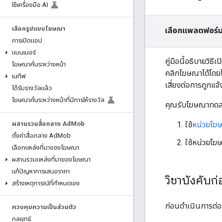
ใช้เครื่องมือ AI
เลือกรูปแบบโฆษณา
เลือกแพลตฟอร์ม
การเปิดแอป
แบนเนอร์
คู่มือนี้อธิบายว
โฆษณาคั่นระหว่างหน้า
คลิกโฆษณาได้โดยไ
เนทีฟ
เสี่ยงต่อการถูกแจ้
ได้รับรางวัลแล้ว
โฆษณาคั่นระหว่างหน้าที่มีการให้รางวัล
คุณรับโฆษณาทดสอบไ
ใช้
หน่วยโฆ
ผสานรวมสื่อกลาง Ad
Mob
ตั้งค่าสื่อกลาง Ad
Mob
ใช้หน่วยโ
เลือกแหล่งที่มาของโฆษณา
ผสานรวมแหล่งที่มาของโฆษณา
แก้ปัญหาการเสนอราคา
วิชาบังคับก
สร้างเหตุการณ์ที่กำหนดเอง
ก่อนดำเนินการต่อ 
ควบคุมความเป็นส่วนตัว
กลยุทธ์