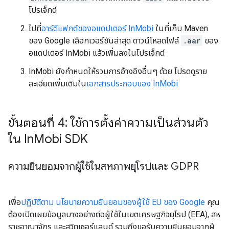
โปรเจ็กต์
ไปที่
อาร์ติแฟกต์ของอแดปเตอร์ InMobi
ในที่เก็บ Maven
ของ Google เลือกเวอร์ชันล่าสุด ดาวน์โหลดไฟล์
.aar
ของ
อแดปเตอร์ InMobi แล้วเพิ่มลงในโปรเจ็กต์
InMobi ยังกำหนดให้รวมการอ้างอิงอื่นๆ ด้วย โปรดดูราย
ละเอียดเพิ่มเติมใน
เอกสารประกอบของ InMobi
ขั้นตอนที่ 4: ใช้การตั้งค่าความเป็นส่วนตัว
ใน In
Mobi SDK
ความยินยอมจากผู้ใช้ในสหภาพยุโรปและ GDPR
เพื่อ
ปฏิบัติตาม นโยบายความยินยอมของผู้ใช้ EU ของ Google
คุณ
ต้องเปิดเผยข้อมูลบางอย่างต่อผู้ใช้ในเขตเศรษฐกิจยุโรป (EEA), สห
ราชอาณาจักร และสวิตเซอร์แลนด์ รวมถึงขอรับความยินยอมจากผู้