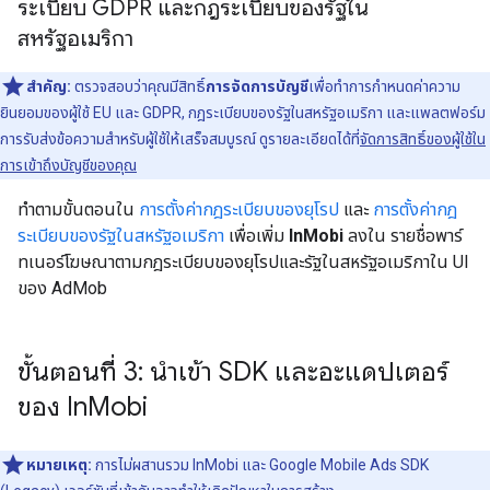
ระเบียบ GDPR และกฎระเบียบของรัฐใน
สหรัฐอเมริกา
สำคัญ:
ตรวจสอบว่าคุณมีสิทธิ์
การจัดการบัญชี
เพื่อทำการกำหนดค่าความ
ยินยอมของผู้ใช้ EU และ GDPR, กฎระเบียบของรัฐในสหรัฐอเมริกา และแพลตฟอร์ม
การรับส่งข้อความสำหรับผู้ใช้ให้เสร็จสมบูรณ์ ดูรายละเอียดได้ที่
จัดการสิทธิ์ของผู้ใช้ใน
การเข้าถึงบัญชีของคุณ
ทำตามขั้นตอนใน
การตั้งค่ากฎระเบียบของยุโรป
และ
การตั้งค่ากฎ
ระเบียบของรัฐในสหรัฐอเมริกา
เพื่อเพิ่ม
InMobi
ลงใน รายชื่อพาร์
ทเนอร์โฆษณาตามกฎระเบียบของยุโรปและรัฐในสหรัฐอเมริกาใน UI
ของ AdMob
ขั้นตอนที่ 3: นำเข้า SDK และอะแดปเตอร์
ของ In
Mobi
หมายเหตุ:
การไม่ผสานรวม InMobi และ
Google Mobile Ads SDK