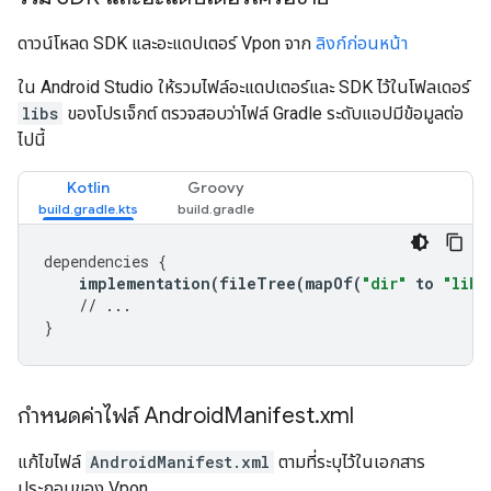
ดาวน์โหลด SDK และอะแดปเตอร์ Vpon จาก
ลิงก์ก่อนหน้า
ใน Android Studio ให้รวมไฟล์อะแดปเตอร์และ SDK ไว้ในโฟลเดอร์
libs
ของโปรเจ็กต์ ตรวจสอบว่าไฟล์ Gradle ระดับแอปมีข้อมูลต่อ
ไปนี้
Kotlin
Groovy
dependencies
{
implementation
(
fileTree
(
mapOf
(
"dir"
to
"libs
// ...
}
กำหนดค่าไฟล์ Android
Manifest
.
xml
แก้ไขไฟล์
AndroidManifest.xml
ตามที่ระบุไว้ในเอกสาร
ประกอบของ Vpon