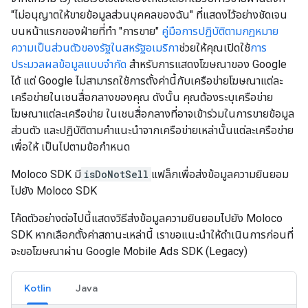
"ไม่อนุญาตให้ขายข้อมูลส่วนบุคคลของฉัน" ที่แสดงไว้อย่างชัดเจน
บนหน้าแรกของฝ่ายที่ทำ "การขาย"
คู่มือการปฏิบัติตามกฎหมาย
ความเป็นส่วนตัวของรัฐในสหรัฐอเมริกา
ช่วยให้คุณเปิดใช้
การ
ประมวลผลข้อมูลแบบจำกัด
สำหรับการแสดงโฆษณาของ Google
ได้ แต่ Google ไม่สามารถใช้การตั้งค่านี้กับเครือข่ายโฆษณาแต่ละ
เครือข่ายในเชนสื่อกลางของคุณ ดังนั้น คุณต้องระบุเครือข่าย
โฆษณาแต่ละเครือข่าย ในเชนสื่อกลางที่อาจเข้าร่วมในการขายข้อมูล
ส่วนตัว และปฏิบัติตามคำแนะนำจากเครือข่ายเหล่านั้นแต่ละเครือข่าย
เพื่อให้ เป็นไปตามข้อกำหนด
Moloco SDK มี
isDoNotSell
แฟล็กเพื่อส่งข้อมูลความยินยอม
ไปยัง Moloco SDK
โค้ดตัวอย่างต่อไปนี้แสดงวิธีส่งข้อมูลความยินยอมไปยัง Moloco
SDK หากเลือกตั้งค่าสถานะเหล่านี้ เราขอแนะนำให้ดำเนินการก่อนที่
จะขอโฆษณาผ่าน
Google Mobile Ads SDK (Legacy)
Kotlin
Java