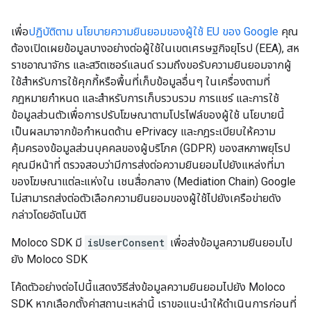
เพื่อ
ปฏิบัติตาม นโยบายความยินยอมของผู้ใช้ EU ของ Google
คุณ
ต้องเปิดเผยข้อมูลบางอย่างต่อผู้ใช้ในเขตเศรษฐกิจยุโรป (EEA), สห
ราชอาณาจักร และสวิตเซอร์แลนด์ รวมถึงขอรับความยินยอมจากผู้
ใช้สำหรับการใช้คุกกี้หรือพื้นที่เก็บข้อมูลอื่นๆ ในเครื่องตามที่
กฎหมายกำหนด และสำหรับการเก็บรวบรวม การแชร์ และการใช้
ข้อมูลส่วนตัวเพื่อการปรับโฆษณาตามโปรไฟล์ของผู้ใช้ นโยบายนี้
เป็นผลมาจากข้อกำหนดด้าน ePrivacy และกฎระเบียบให้ความ
คุ้มครองข้อมูลส่วนบุคคลของผู้บริโภค (GDPR) ของสหภาพยุโรป
คุณมีหน้าที่ ตรวจสอบว่ามีการส่งต่อความยินยอมไปยังแหล่งที่มา
ของโฆษณาแต่ละแห่งใน เชนสื่อกลาง (Mediation Chain) Google
ไม่สามารถส่งต่อตัวเลือกความยินยอมของผู้ใช้ไปยังเครือข่ายดัง
กล่าวโดยอัตโนมัติ
Moloco SDK มี
isUserConsent
เพื่อส่งข้อมูลความยินยอมไป
ยัง Moloco SDK
โค้ดตัวอย่างต่อไปนี้แสดงวิธีส่งข้อมูลความยินยอมไปยัง Moloco
SDK หากเลือกตั้งค่าสถานะเหล่านี้ เราขอแนะนำให้ดำเนินการก่อนที่