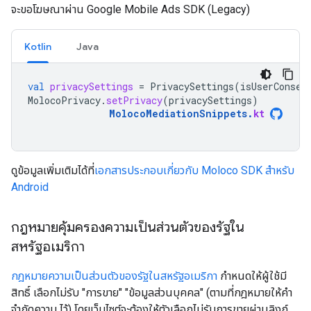
จะขอโฆษณาผ่าน
Google Mobile Ads SDK (Legacy)
Kotlin
Java
val
privacySettings
=
PrivacySettings
(
isUserConsen
MolocoPrivacy
.
setPrivacy
(
privacySettings
)
MolocoMediationSnippets
.
kt
ดูข้อมูลเพิ่มเติมได้ที่
เอกสารประกอบเกี่ยวกับ Moloco SDK สำหรับ
Android
กฎหมายคุ้มครองความเป็นส่วนตัวของรัฐใน
สหรัฐอเมริกา
กฎหมายความเป็นส่วนตัวของรัฐในสหรัฐอเมริกา
กำหนดให้ผู้ใช้มี
สิทธิ์ เลือกไม่รับ "การขาย" "ข้อมูลส่วนบุคคล" (ตามที่กฎหมายให้คำ
จำกัดความ ไว้) โดยเว็บไซต์จะต้องให้ตัวเลือกไม่รับการขายผ่านลิงก์