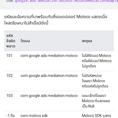
com
.
google
.
ads
.
mediation
.
moloco
.
MolocoMediationAdapt
รหัสและข้อความที่มาพร้อมกันซึ่งอแดปเตอร์ Moloco แสดงเมื่อ
โหลดโฆษณาไม่สำเร็จมีดังนี้
รหัส
ข้อผิด
โดเมน
เหตุผล
พลาด
101
com.google.ads.mediation.moloco
ไม่มีคีย์แอป Moloco
หรือคีย์แอป Moloco
ไม่ถูกต้อง
102
com.google.ads.mediation.moloco
ไม่มีรหัสหน่วย
โฆษณา Moloco
หรือรหัสไม่ถูกต้อง
103
com.google.ads.mediation.moloco
ออบเจ็กต์โฆษณา
Moloco ที่แสดงผล
เป็น Null
-1 ถึง
com.moloco.sdk
Moloco SDK แสดง