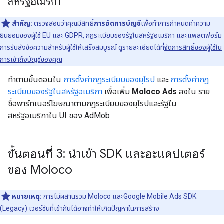
สหรัฐอเมริกา
สำคัญ:
ตรวจสอบว่าคุณมีสิทธิ์
การจัดการบัญชี
เพื่อทำการกำหนดค่าความ
ยินยอมของผู้ใช้ EU และ GDPR, กฎระเบียบของรัฐในสหรัฐอเมริกา และแพลตฟอร์ม
การรับส่งข้อความสำหรับผู้ใช้ให้เสร็จสมบูรณ์ ดูรายละเอียดได้ที่
จัดการสิทธิ์ของผู้ใช้ใน
การเข้าถึงบัญชีของคุณ
ทําตามขั้นตอนใน
การตั้งค่ากฎระเบียบของยุโรป
และ
การตั้งค่ากฎ
ระเบียบของรัฐในสหรัฐอเมริกา
เพื่อเพิ่ม
Moloco Ads
ลงใน ราย
ชื่อพาร์ทเนอร์โฆษณาตามกฎระเบียบของยุโรปและรัฐใน
สหรัฐอเมริกาใน UI ของ AdMob
ขั้นตอนที่ 3: นำเข้า SDK และอะแดปเตอร์
ของ Moloco
หมายเหตุ:
การไม่ผสานรวม Moloco และ
Google Mobile Ads SDK
(Legacy)
เวอร์ชันที่เข้ากันได้อาจทำให้เกิดปัญหาในการสร้าง