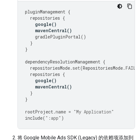
pluginManagement
{
repositories
{
google
()
mavenCentral
()
gradlePluginPortal
()
}
}
dependencyResolutionManagement
{
repositoriesMode
.
set
(
RepositoriesMode
.
FAIL_
repositories
{
google
()
mavenCentral
()
}
}
rootProject
.
name
=
"My Application"
include
(
":app"
)
将
Google Mobile Ads SDK (Legacy)
的依赖项添加到