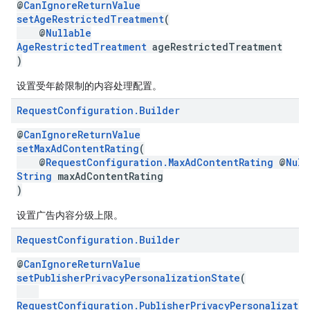
@
CanIgnoreReturnValue
setAgeRestrictedTreatment
(
@
Nullable
AgeRestrictedTreatment
ageRestrictedTreatment
)
设置受年龄限制的内容处理配置。
Request
Configuration
.
Builder
@
CanIgnoreReturnValue
setMaxAdContentRating
(
@
RequestConfiguration.MaxAdContentRating
@
Null
String
maxAdContentRating
)
设置广告内容分级上限。
Request
Configuration
.
Builder
@
CanIgnoreReturnValue
setPublisherPrivacyPersonalizationState
(
RequestConfiguration.PublisherPrivacyPersonalizati