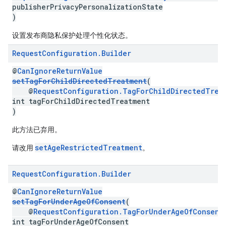
publisherPrivacyPersonalizationState
)
设置发布商隐私保护处理个性化状态。
Request
Configuration
.
Builder
@
CanIgnoreReturnValue
setTagForChildDirectedTreatment
(
@
RequestConfiguration.TagForChildDirectedTrea
int tagForChildDirectedTreatment
)
此方法已弃用。
setAgeRestrictedTreatment
请改用
。
Request
Configuration
.
Builder
@
CanIgnoreReturnValue
setTagForUnderAgeOfConsent
(
@
RequestConfiguration.TagForUnderAgeOfConsent
int tagForUnderAgeOfConsent