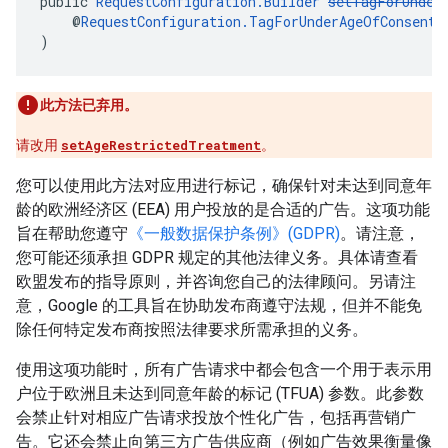
public 
RequestConfiguration.Builder
setTagForUnder
    @
RequestConfiguration.TagForUnderAgeOfConsent
 
)
此方法已弃用。
请改用
setAgeRestrictedTreatment
。
您可以使用此方法对应用进行标记，确保针对未达到同意年
龄的欧洲经济区 (EEA) 用户投放的是合适的广告。这项功能
旨在帮助您遵守
《一般数据保护条例》(GDPR)
。请注意，
您可能还须承担 GDPR 规定的其他法律义务。具体请查看
欧盟发布的指导原则，并咨询您自己的法律顾问。另请注
意，Google 的工具旨在协助发布商遵守法规，但并不能免
除任何特定发布商按照法律要求所需承担的义务。
使用这项功能时，所有广告请求中都会包含一个用于表示用
户位于欧洲且未达到同意年龄的标记 (TFUA) 参数。此参数
会禁止针对相应广告请求投放个性化广告，包括再营销广
告。它还会禁止向第三方广告供应商（例如广告效果衡量像