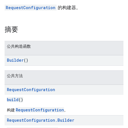
RequestConfiguration
的构建器。
n
摘要
customevent
公共构造函数
tb
Builder
()
公共方法
rstitial
Request
Configuration
build
()
RequestConfiguration
构建
。
Request
Configuration
.
Builder