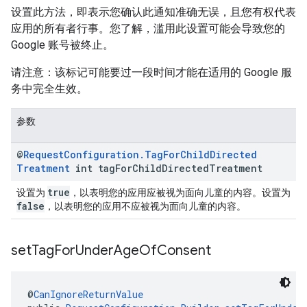
设置此方法，即表示您确认此通知准确无误，且您有权代表
应用的所有者行事。您了解，滥用此设置可能会导致您的
Google 账号被终止。
请注意：该标记可能要过一段时间才能在适用的 Google 服
务中完全生效。
参数
@
Request
Configuration
.
Tag
For
Child
Directed
Treatment
int tag
For
Child
Directed
Treatment
true
设置为
，以表明您的应用应被视为面向儿童的内容。设置为
false
，以表明您的应用不应被视为面向儿童的内容。
set
Tag
For
Under
Age
Of
Consent
@
CanIgnoreReturnValue