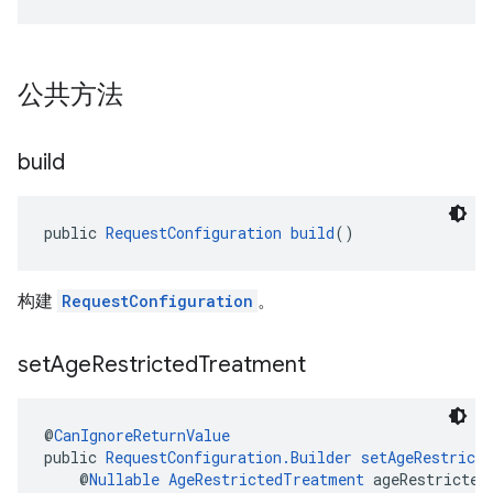
公共方法
build
public 
RequestConfiguration
build
()
构建
RequestConfiguration
。
set
Age
Restricted
Treatment
@
CanIgnoreReturnValue
public 
RequestConfiguration.Builder
setAgeRestrict
    @
Nullable
AgeRestrictedTreatment
 ageRestricted