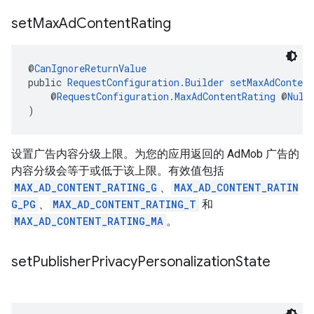
set
Max
Ad
Content
Rating
@
CanIgnoreReturnValue
public 
RequestConfiguration.Builder
setMaxAdContent
    @
RequestConfiguration.MaxAdContentRating
 @
Null
)
设置广告内容分级上限。为您的应用返回的 AdMob 广告的
内容分级会等于或低于该上限。有效值包括
MAX_AD_CONTENT_RATING_G
、
MAX_AD_CONTENT_RATIN
G_PG
、
MAX_AD_CONTENT_RATING_T
和
MAX_AD_CONTENT_RATING_MA
。
set
Publisher
Privacy
Personalization
State