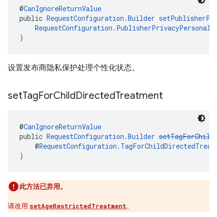
@
CanIgnoreReturnValue
public 
RequestConfiguration.Builder
setPublisherPr
RequestConfiguration.PublisherPrivacyPersonali
)
设置发布商隐私保护处理个性化状态。
set
Tag
For
Child
Directed
Treatment
@
CanIgnoreReturnValue
public 
RequestConfiguration.Builder
setTagForChild
    @
RequestConfiguration.TagForChildDirectedTreat
)
此方法已弃用。
请改用
setAgeRestrictedTreatment
。