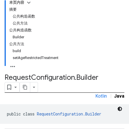
本页内容
摘要
公共构造函数
公共方法
公共构造函数
Builder
公共方法
build
setAgeRestrictedTreatment
Request
Configuration
.
Builder
Kotlin
|
Java
public class 
RequestConfiguration.Builder
r