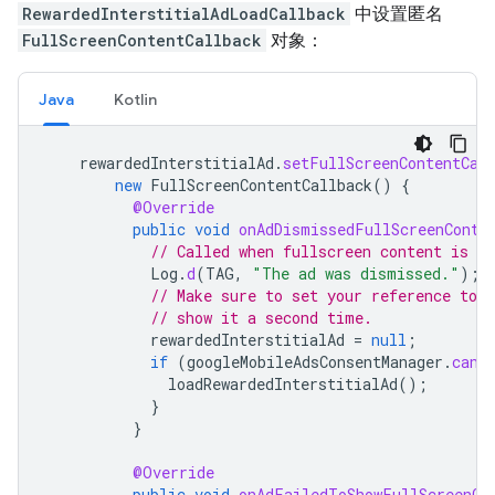
RewardedInterstitialAdLoadCallback
中设置匿名
FullScreenContentCallback
对象：
Java
Kotlin
rewardedInterstitialAd
.
setFullScreenContentCal
new
FullScreenContentCallback
()
{
@Override
public
void
onAdDismissedFullScreenConte
// Called when fullscreen content is d
Log
.
d
(
TAG
,
"The ad was dismissed."
);
// Make sure to set your reference to 
// show it a second time.
rewardedInterstitialAd
=
null
;
if
(
googleMobileAdsConsentManager
.
canR
loadRewardedInterstitialAd
();
}
}
@Override
public
void
onAdFailedToShowFullScreenCo