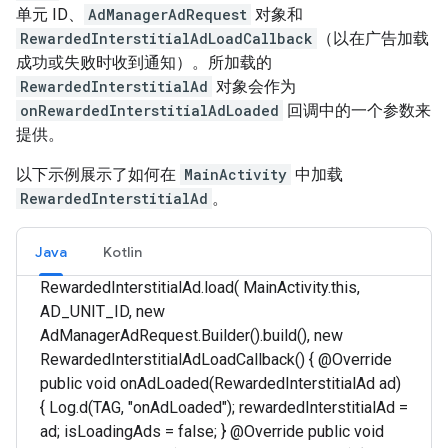
单元 ID、
AdManagerAdRequest
对象和
RewardedInterstitialAdLoadCallback
（以在广告加载
成功或失败时收到通知）。所加载的
RewardedInterstitialAd
对象会作为
onRewardedInterstitialAdLoaded
回调中的一个参数来
提供。
以下示例展示了如何在
MainActivity
中加载
RewardedInterstitialAd
。
Java
Kotlin
RewardedInterstitialAd.load( MainActivity.this,
AD_UNIT_ID, new
AdManagerAdRequest.Builder().build(), new
RewardedInterstitialAdLoadCallback() { @Override
public void onAdLoaded(RewardedInterstitialAd ad)
{ Log.d(TAG, "onAdLoaded"); rewardedInterstitialAd =
ad; isLoadingAds = false; } @Override public void