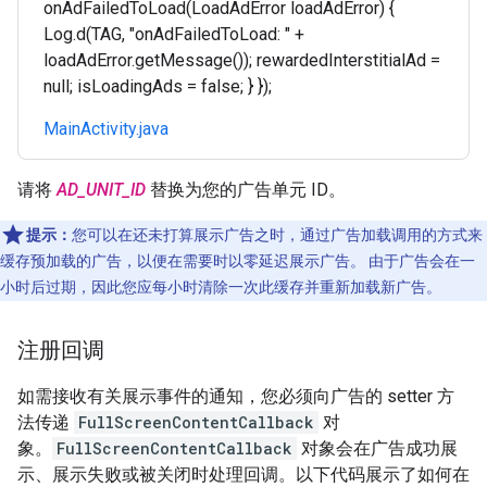
onAdFailedToLoad(LoadAdError loadAdError) {
Log.d(TAG, "onAdFailedToLoad: " +
loadAdError.getMessage()); rewardedInterstitialAd =
null; isLoadingAds = false; } });
MainActivity.java
请将
AD_UNIT_ID
替换为您的广告单元 ID。
提示：
您可以在还未打算展示广告之时，通过广告加载调用的方式来
缓存预加载的广告，以便在需要时以零延迟展示广告。 由于广告会在一
小时后过期，因此您应每小时清除一次此缓存并重新加载新广告。
注册回调
如需接收有关展示事件的通知，您必须向广告的 setter 方
法传递
FullScreenContentCallback
对
象。
FullScreenContentCallback
对象会在广告成功展
示、展示失败或被关闭时处理回调。以下代码展示了如何在