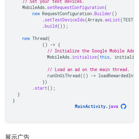
// Set your test devices.
MobileAds
.
setRequestConfiguration
(
new
RequestConfiguration
.
Builder
()
.
setTestDeviceIds
(
Arrays
.
asList
(
TEST_D
.
build
());
new
Thread
(
()
-
>
{
// Initialize the Google Mobile Ads 
MobileAds
.
initialize
(
this
,
initializ
// Load an ad on the main thread.
runOnUiThread
(()
-
>
loadRewardedInte
})
.
start
();
}
}
MainActivity
.
java
展示广告