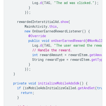
Log
.
d
(
TAG
,
"The ad was clicked."
);
}
});
rewardedInterstitialAd
.
show
(
MainActivity
.
this
,
new
OnUserEarnedRewardListener
()
{
@Override
public
void
onUserEarnedReward
(
@NonNull
Log
.
d
(
TAG
,
"The user earned the reward
// Handle the reward.
int
rewardAmount
=
rewardItem
.
getAmoun
String
rewardType
=
rewardItem
.
getType
}
});
}
private
void
initializeMobileAdsSdk
()
{
if
(
isMobileAdsInitializeCalled
.
getAndSet
(
true
return
;
}