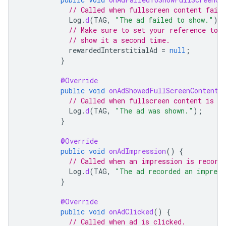
// Called when fullscreen content faile
Log
.
d
(
TAG
,
"The ad failed to show."
);
// Make sure to set your reference to 
// show it a second time.
rewardedInterstitialAd
=
null
;
}
@Override
public
void
onAdShowedFullScreenContent
(
// Called when fullscreen content is sh
Log
.
d
(
TAG
,
"The ad was shown."
);
}
@Override
public
void
onAdImpression
()
{
// Called when an impression is record
Log
.
d
(
TAG
,
"The ad recorded an impress
}
@Override
public
void
onAdClicked
()
{
// Called when ad is clicked.