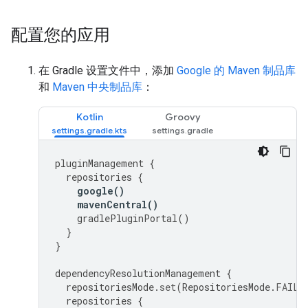
配置您的应用
在 Gradle 设置文件中，添加
Google 的 Maven 制品库
和
Maven 中央制品库
：
Kotlin
Groovy
pluginManagement
{
repositories
{
google
()
mavenCentral
()
gradlePluginPortal
()
}
}
dependencyResolutionManagement
{
repositoriesMode
.
set
(
RepositoriesMode
.
FAIL_
repositories
{