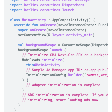
import
kotlinx.coroutines.Dispatchers
import
kotlinx.coroutines.launch
class
MainActivity
:
AppCompatActivity
()
{
override
fun
onCreate
(
savedInstanceState
:
Bundle
super
.
onCreate
(
savedInstanceState
)
setContentView
(
R
.
layout
.
activity_main
)
val
backgroundScope
=
CoroutineScope
(
Dispatche
backgroundScope
.
launch
{
// Initialize 
GMA Next-Gen SDK
 on a backgrou
MobileAds
.
initialize
(
this
@MainActivity
,
// Sample Ad Manager app ID: ca-app-pub-39
InitializationConfig
.
Builder
(
"
SAMPLE_APP_I
)
{
// Adapter initialization is complete.
}
// SDK initialization is complete. If you do
// initializing, start loading ads now.
}
}