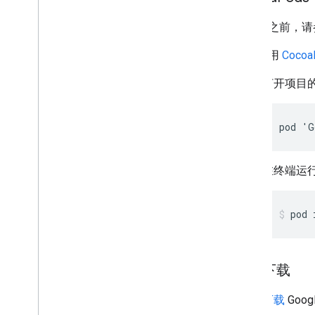
MRAID
Targeting
在继续之前，请
开放式衡量 (OM)
如需使用
Cocoa
应用内浏览器
打开项目的
pod 'G
在终端运
pod 
手动下载
下载
Goog