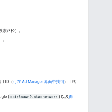
h 搜索路径）。
）。
用 ID（
可在 Ad Manager 界面中找到
）且格
le (
cstr6suwn9.skadnetwork
) 以及
向