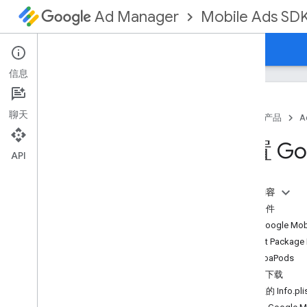
Mobile Ads SD
Ad Manager
指南
参考文档
下载
示例
支持
信息
聊天
首页
产品
A
设置 Google 移动广告 SDK
设置 Go
版本说明
API
弃用和停用
迁移 SDK 版本
本页内容
启用测试广告
前提条件
i
Phone X 广告呈现
导入 Google Mob
使用智能体技能
Swift Package
CocoaPods
选择广告格式
手动下载
开屏广告
更新您的 Info.plis
横幅