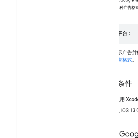
初始化 Google Mo
插页式广告
选择一种广告格
原生
激励广告
插页式激励广告
请选择平台：
集成中介
设置中介
如需展示广告并
选择广告来源
持的广告格式
。
集成广告来源
排查出价问题
创建自定义事件
前提条件
控制隐私权
使用 Xcod
策略
广告投放模式
以 iOS 
App Store 数据披露
应用传输安全
精确位置数据政策
导入
Goog