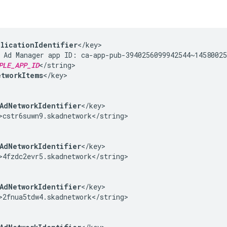
plicationIdentifier
</key>

 Ad Manager app ID: ca-app-pub-3940256099942544~14580025
PLE_APP_ID
</string>

tworkItems
</key>

AdNetworkIdentifier
</key>

>cstr6suwn9.skadnetwork</string>

AdNetworkIdentifier
</key>

>4fzdc2evr5.skadnetwork</string>

AdNetworkIdentifier
</key>

>2fnua5tdw4.skadnetwork</string>
