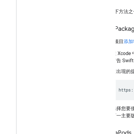
美国州级隐私保护法律
User Messaging Platform (UMP) SDK
使用以下方法之
排查广告问题
Swift Packa
管理广告检查器
测试广告类型
若要向项目
添加
广告加载错误
响应信息
在 Xcod
将广告响应 ID 记录到 Crashlytics
广告 Swi
网络跟踪
在出现的提示
广告素材预览和投放工具
优化
https
:
广告预加载
Ad Exchange 直接访问
选择您要使
广告元数据
下一主要
结合使用原生广告和横幅广告
全局设置
展示机会层级的广告收入
Cocoa
Pods