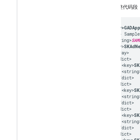
完整代码段
<key
>GADAp
<!-- Sample
<string>
SAM
<key>
SKAdNe
<array>

  <dict>

    <key>
SK
    <string
  </dict>

  <dict>

    <key>
SK
    <string
  </dict>

  <dict>

    <key>
SK
    <string
  </dict>

  <dict>
