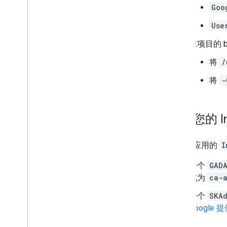
Goo
Use
在项目的 b
将
/
将
-
更新您的 In
请更新应用的
I
一个
GADA
式为
ca-
一个
SKAd
Googl