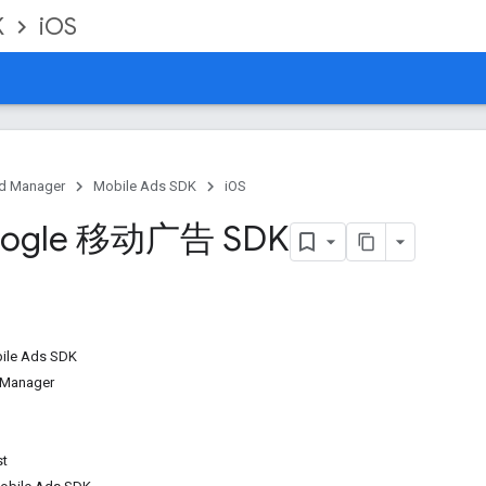
K
iOS
d Manager
Mobile Ads SDK
iOS
ogle 移动广告 SDK
ile Ads SDK
 Manager
t