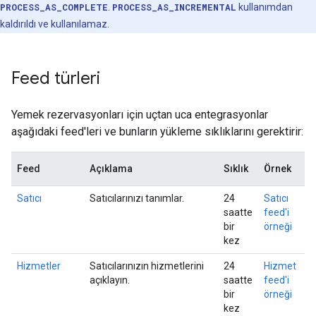
PROCESS_AS_COMPLETE
.
PROCESS_AS_INCREMENTAL
kullanımdan
kaldırıldı ve kullanılamaz.
Feed türleri
Yemek rezervasyonları için uçtan uca entegrasyonlar
aşağıdaki feed'leri ve bunların yükleme sıklıklarını gerektirir:
Feed
Açıklama
Sıklık
Örnek
Satıcı
Satıcılarınızı tanımlar.
24
Satıcı
saatte
feed'i
bir
örneği
kez
Hizmetler
Satıcılarınızın hizmetlerini
24
Hizmet
açıklayın.
saatte
feed'i
bir
örneği
kez