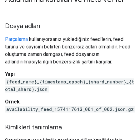
Dosya adları
Parçalama
kullanıyorsanız yüklediğiniz feed'lerin, feed
türünü ve sayısını belirten benzersiz adları olmalıdır. Feed
oluşturma zaman damgası, feed dosyanızın
adlandırılmasıyla ilgili benzersizlik şartını karşılar.
Yapı
:
{feed_name}_{timestamp_epoch}_{shard_nunber}_{t
otal_shard}.json
Örnek
:
availability_feed_1574117613_001_of_002.json.gz
Kimlikleri tanımlama