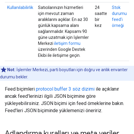
Kullanılabilirlik
Satıcılarınızın hizmetleri
24
Stok
için mevcut zaman
saatte
durumu
aralıklarını açıklar. En az 30
bir
feed'i
günlük kapsama alanı
kez
örneği
sağlanmalıdır. Kapsamı 90
güne uzatmak için İşlemler
Merkezi
iletişim formu
üzerinden Google Destek
Ekibi ile iletişime geçin.
Not:
İşlemler Merkezi, parti boyutları için doğru ve anlık envanter
durumu bekler.
Feed biçimleri
protocol buffer 3 söz dizimi
ile açıklanır
ancak feed'lerinizi ilgili JSON biçimine göre
yükleyebilirsiniz. JSON biçimi için feed örneklerine bakın.
Feed'leri JSON biçiminde yüklemenizi öneririz.
Adlandırma kuralları ve meta veriler