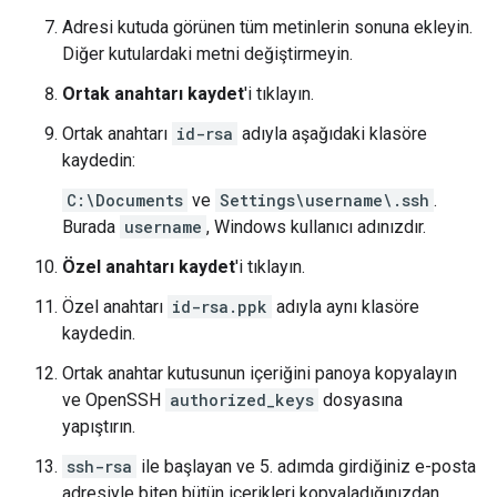
Adresi kutuda görünen tüm metinlerin sonuna ekleyin.
Diğer kutulardaki metni değiştirmeyin.
Ortak anahtarı kaydet
'i tıklayın.
Ortak anahtarı
id-rsa
adıyla aşağıdaki klasöre
kaydedin:
C:\Documents
ve
Settings\username\.ssh
.
Burada
username
, Windows kullanıcı adınızdır.
Özel anahtarı kaydet
'i tıklayın.
Özel anahtarı
id-rsa.ppk
adıyla aynı klasöre
kaydedin.
Ortak anahtar kutusunun içeriğini panoya kopyalayın
ve OpenSSH
authorized_keys
dosyasına
yapıştırın.
ssh-rsa
ile başlayan ve 5. adımda girdiğiniz e-posta
adresiyle biten bütün içerikleri kopyaladığınızdan