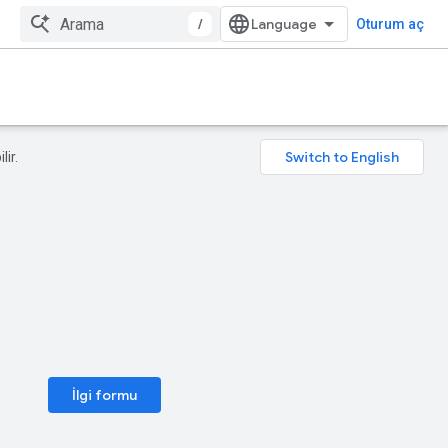
/
Oturum aç
lir.
İlgi formu