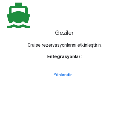
directions_boat
Geziler
Cruise rezervasyonlarını etkinleştirin.
Entegrasyonlar:
Yönlendir