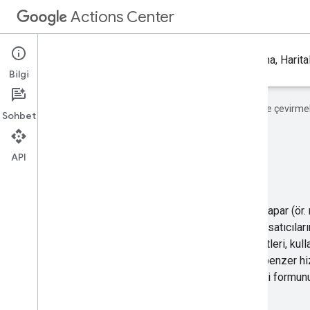
Actions Center
İşlemler Merkezi hesabına kaydolun ve Google Arama, Haritalar
Bilgi
Google, içerikleri tercih ettiğiniz dile çevirm
Sohbet
API
İş ortağı olun
Kullanıcılar Google'da günde milyonlarca kez işlem yapar (ör.
randevu alma vb.). Actions Center hesabı sayesinde satıcıları
ücretsiz olarak ekleyebilirsiniz. Satıcılarınızın hizmetleri, kul
Haritalar, Asistan ve diğer platformlarda sizinkilere benzer hi
Actions Center hesabına kaydolmak için lütfen bu ilgi formun