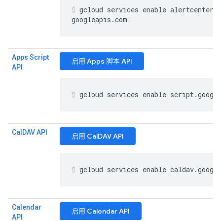
gcloud services enable alertcenter
.
googleapis
.
com
Apps Script
启用 Apps 脚本 API
API
gcloud services enable script
.
googl
Cal
DAV API
启用 CalDAV API
gcloud services enable caldav
.
googl
Calendar
启用 Calendar API
API