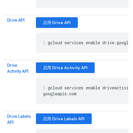
Drive API
启用 Drive API
gcloud services enable drive
.
google
Drive
启用 Drive Activity API
Activity API
gcloud services enable driveactivit
googleapis
.
com
Drive Labels
启用 Drive Labels API
API