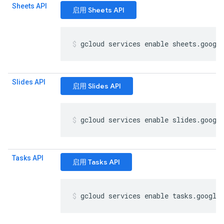
Sheets API
启用 Sheets API
gcloud services enable sheets
.
googl
Slides API
启用 Slides API
gcloud services enable slides
.
googl
Tasks API
启用 Tasks API
gcloud services enable tasks
.
google