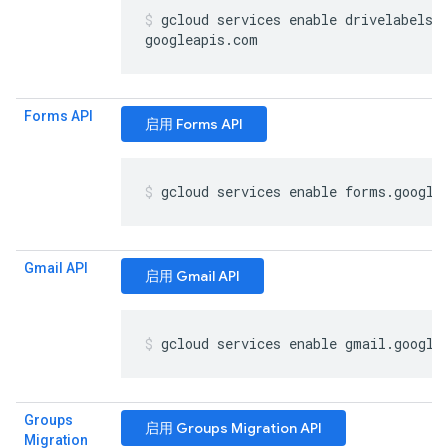
gcloud services enable drivelabels
.
googleapis
.
com
Forms API
启用 Forms API
gcloud services enable forms
.
google
Gmail API
启用 Gmail API
gcloud services enable gmail
.
google
Groups
启用 Groups Migration API
Migration