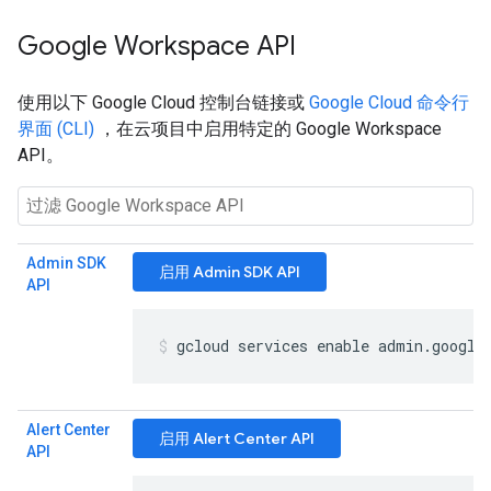
Google Workspace API
使用以下 Google Cloud 控制台链接或
Google Cloud 命令行
界面 (CLI)
，在云项目中启用特定的 Google Workspace
API。
Admin SDK
启用 Admin SDK API
API
gcloud services enable admin
.
google
Alert Center
启用 Alert Center API
API