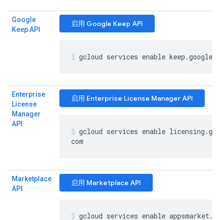
Google
启用 Google Keep API
Keep API
gcloud services enable keep
.
googlea
Enterprise
启用 Enterprise License Manager API
License
Manager
API
gcloud services enable licensing
.
go
com
Marketplace
启用 Marketplace API
API
gcloud services enable appsmarket
.