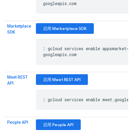
googleapis
.
com
Marketplace
启用 Marketplace SDK
SDK
gcloud services enable appsmarket-c
googleapis
.
com
Meet REST
启用 Meet REST API
API
gcloud services enable meet
.
googlea
People API
启用 People API