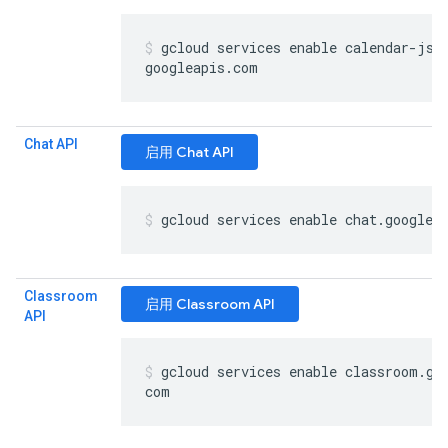
gcloud services enable calendar-jso
googleapis
.
com
Chat API
启用 Chat API
gcloud services enable chat
.
googlea
Classroom
启用 Classroom API
API
gcloud services enable classroom
.
go
com