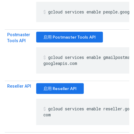
gcloud services enable people
.
googl
Postmaster
启用 Postmaster Tools API
Tools API
gcloud services enable gmailpostmas
googleapis
.
com
Reseller API
启用 Reseller API
gcloud services enable reseller
.
goo
com