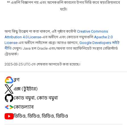
**
এগুলি বিজ্ঞাপন নয় এবং অনেকগুলি কারণের উপর ভিত্তি করে স্বয়ংক্রিয়ভাবে
ঘটে৷
অন্য কিছু উল্লেখ না করা থাকলে, এই পৃষ্ঠার কন্টেন্ট
Creative Commons
Attribution 4.0 License
-এর অধীনে এবং কোডের নমুনাগুলি
Apache 2.0
License
-এর অধীনে লাইসেন্স প্রাপ্ত। আরও জানতে,
Google Developers সাইট
নীতি
দেখুন। Java হল Oracle এবং/অথবা তার অ্যাফিলিয়েট সংস্থার রেজিস্টার্ড
ট্রেডমার্ক।
2025-03-25 UTC-তে শেষবার আপডেট করা হয়েছে।
ব্লগ
এক্স (টুইটার)
কোড নমুনা, কোড নমুনা
কোডল্যাব
ভিডিও, ভিডিও, ভিডিও, ভিডিও