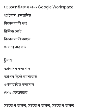
ডেভেলপারদের জন্য Google Workspace
প্ল্যাটফর্ম ওভারভিউ
বিকাশকারী পণ্য
রিলিজ নোট
বিকাশকারী সমর্থন
সেবা পাবার শর্ত
টুলস
অ্যাডমিন কনসোল
অ্যাপস স্ক্রিপ্ট ড্যাশবোর্ড
গুগল ক্লাউড কনসোল
APIs এক্সপ্লোরার
সংযোগ করুন, সংযোগ করুন, সংযোগ করুন