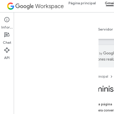
Página principal
Gmai
Workspace
Gmail
Información
Descripción general
Guías
Referencia
Servidor
Chat
API
traducciones real
Comenzar
Descripción general de la API de Gmail
Página principal
Comenzar a usar Google
Workspace
Adminis
Configura el consentimiento de
OAuth
En esta página
API de Gmail
Recupera conver
Valida y autoriza