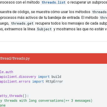
bprocesos con el método
threads.list
o recuperar un subproc
 muestra de código, se muestra cómo usar los métodos
threads
bprocesos más activos de tu bandeja de entrada. El método
thr
luego,
threads.get
recupera todos los mensajes de cada subpr
s, extraemos la línea
Subject
y mostramos las que no están v
thread/threads.py
le.auth
apiclient.discovery
import
build
apiclient.errors
import
HttpError
atty_threads
():
y threads with long conversations(>= 3 messages)
one