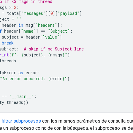
p if <3 msgs in thread
sgs
 > 
2
:
=
tdata
[
"messages"
][
0
][
"payload"
]
ject
=
""
header
in
msg
[
"headers"
]:
f
header
[
"name"
]
==
"Subject"
:
subject
=
header
[
"value"
]
break
subject
:
# skip if no Subject line
rint
(
f
"- 
{
subject
}
, 
{
nmsgs
}
"
)
threads
tpError
as
error
:
"An error occurred: 
{
error
}
"
)
==
"__main__"
:
ty_threads
()
s
filtrar subprocesos
con los mismos parámetros de consulta que
e un subproceso coincide con la búsqueda, el subproceso se dev