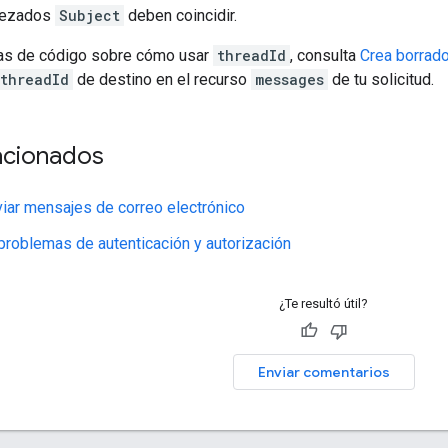
bezados
Subject
deben coincidir.
as de código sobre cómo usar
threadId
, consulta
Crea borrad
threadId
de destino en el recurso
messages
de tu solicitud.
acionados
viar mensajes de correo electrónico
problemas de autenticación y autorización
¿Te resultó útil?
Enviar comentarios