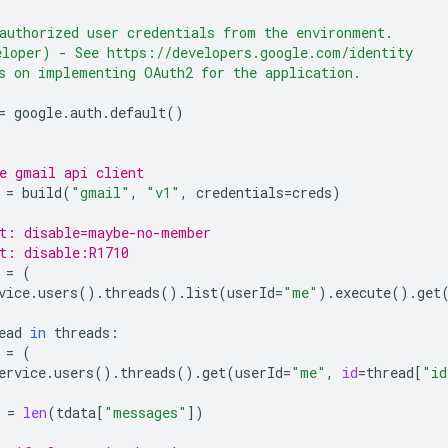
authorized user credentials from the environment.
loper) - See https://developers.google.com/identity
s on implementing OAuth2 for the application.
=
google
.
auth
.
default
()
e gmail api client
=
build
(
"gmail"
,
"v1"
,
credentials
=
creds
)
t: disable=maybe-no-member
t: disable:R1710
=
(
vice
.
users
()
.
threads
()
.
list
(
userId
=
"me"
)
.
execute
()
.
get
ead
in
threads
:
=
(
ervice
.
users
()
.
threads
()
.
get
(
userId
=
"me"
,
id
=
thread
[
"id
=
len
(
tdata
[
"messages"
])