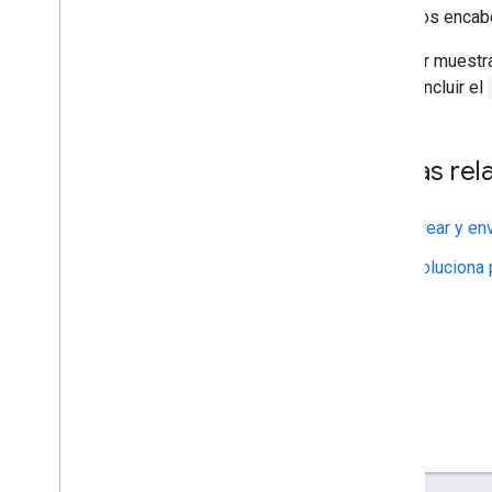
Los enca
Para ver muestr
debes incluir el
Temas rel
Crear y en
Soluciona 