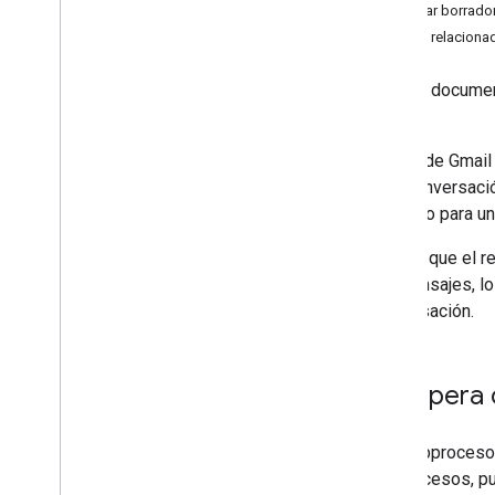
Agregar borrado
Guías de inicio rápido
Temas relaciona
Crear y enviar correos electrónicos
Administrar buzones de correo
En este documen
Administra los subprocesos
Gmail.
Administrar etiquetas
Cómo buscar y filtrar mensajes
La API de Gmail
Enumera los mensajes de Gmail
sola conversació
Sincroniza clientes con Gmail
contexto para un
Configura las notificaciones push
Administrar configuración
Al igual que el 
Técnicas y prácticas recomendadas
los mensajes, lo
Solución de problemas
conversación.
Migra desde la API de Email Settings
IMAP para Gmail
Recupera 
Descripción general
Mecanismo XOAUTH2
Los subprocesos
Bibliotecas y muestras
subprocesos, pu
Extensiones de IMAP