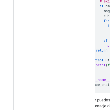
# ski
if
nm
msg
sub
for
i
if
p
return
except
Ht
print
(
f
if
__name__
show_chat
También puede
algún mensaje d