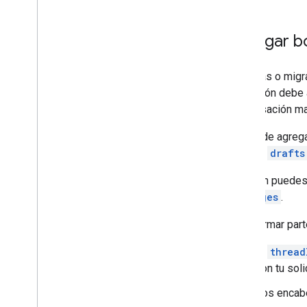
Agregar b
Si envías o migr
aplicación debe 
conversación ma
Se puede agrega
recurso
drafts
También puedes 
messages
.
Para formar part
El
thread
con tu soli
Los enca