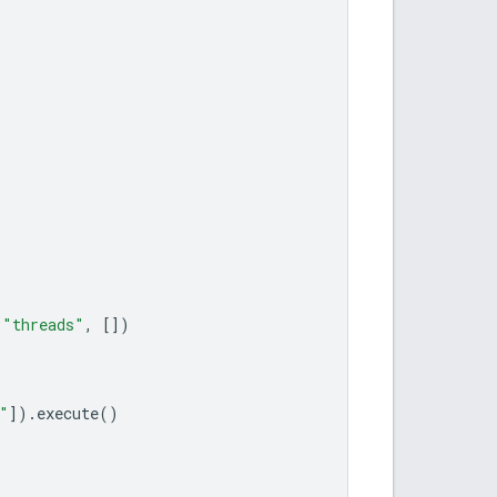
(
"threads"
,
[])
"
])
.
execute
()