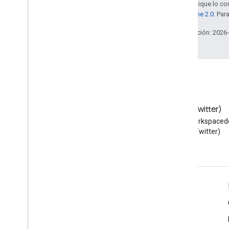
Salvo que se indique lo con
la
licencia Apache 2.0
. Par
Última actualización: 2026
Blog
X (Twitter)
Lea el blog de Google
Sigue a @workspaced
Workspace Developers
X (Twitter)
Google Workspace for Developers
Descripción general de la plataforma
Productos para desarrolladores