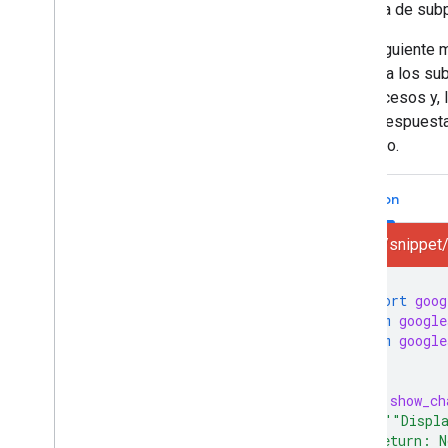
una lista de su
API de Postmaster Tools
En la siguiente
Descripción general
recupera los su
Guías de inicio rápido
subprocesos y, 
Procedimiento para realizar una acción
o más respuesta
Solución de problemas
en el hilo.
Recursos del remitente
Python
AMP para Gmail
Lineamientos para remitentes de
gmail/snippet/
distribución masiva
Enviar un correo electrónico a CSS
Lenguaje de marcado de correos
import
goog
electrónicos
from
google
Promociones por correo electrónico
from
google
Reacciones por correo electrónico
def
show_ch
Proveedor de contenido de Android
"""Displa
Descripción general
  Return: N