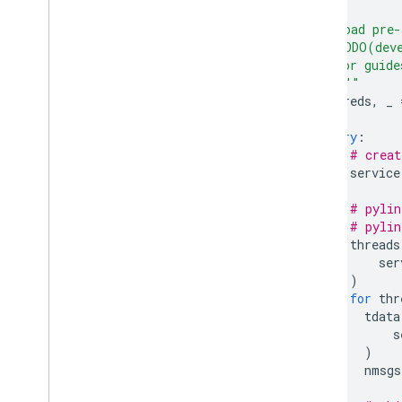
Descarga una app de ejemplo
  Load pre-
Conceptos básicos sobre
proveedores de contenido
  TODO(deve
  for guide
  """
Extiende y automatiza
creds
,
_
Complementos
Apps Script
try
:
# creat
service
# pylin
# pylin
threads
ser
)
for
thr
tdata
s
)
nmsgs