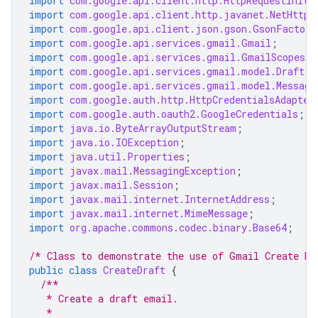
import
com.google.api.client.http.HttpRequestIniti
import
com.google.api.client.http.javanet.NetHttpT
import
com.google.api.client.json.gson.GsonFactory
import
com.google.api.services.gmail.Gmail
;
import
com.google.api.services.gmail.GmailScopes
;
import
com.google.api.services.gmail.model.Draft
;
import
com.google.api.services.gmail.model.Message
import
com.google.auth.http.HttpCredentialsAdapter
import
com.google.auth.oauth2.GoogleCredentials
;
import
java.io.ByteArrayOutputStream
;
import
java.io.IOException
;
import
java.util.Properties
;
import
javax.mail.MessagingException
;
import
javax.mail.Session
;
import
javax.mail.internet.InternetAddress
;
import
javax.mail.internet.MimeMessage
;
import
org.apache.commons.codec.binary.Base64
;
/* Class to demonstrate the use of Gmail Create Dr
public
class
CreateDraft
{
/**
   * Create a draft email.
   *