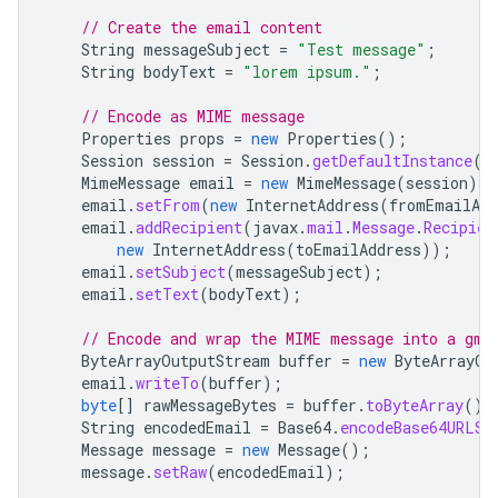
// Create the email content
String
messageSubject
=
"Test message"
;
String
bodyText
=
"lorem ipsum."
;
// Encode as MIME message
Properties
props
=
new
Properties
();
Session
session
=
Session
.
getDefaultInstance
(
p
MimeMessage
email
=
new
MimeMessage
(
session
);
email
.
setFrom
(
new
InternetAddress
(
fromEmailAdd
email
.
addRecipient
(
javax
.
mail
.
Message
.
Recipien
new
InternetAddress
(
toEmailAddress
));
email
.
setSubject
(
messageSubject
);
email
.
setText
(
bodyText
);
// Encode and wrap the MIME message into a gma
ByteArrayOutputStream
buffer
=
new
ByteArrayOu
email
.
writeTo
(
buffer
);
byte
[]
rawMessageBytes
=
buffer
.
toByteArray
();
String
encodedEmail
=
Base64
.
encodeBase64URLSa
Message
message
=
new
Message
();
message
.
setRaw
(
encodedEmail
);