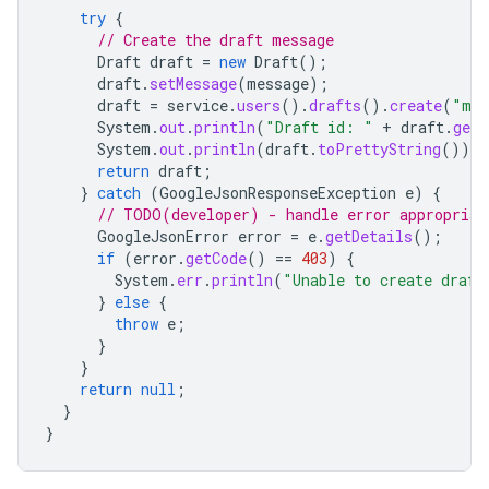
try
{
// Create the draft message
Draft
draft
=
new
Draft
();
draft
.
setMessage
(
message
);
draft
=
service
.
users
().
drafts
().
create
(
"me
System
.
out
.
println
(
"Draft id: "
+
draft
.
getI
System
.
out
.
println
(
draft
.
toPrettyString
());
return
draft
;
}
catch
(
GoogleJsonResponseException
e
)
{
// TODO(developer) - handle error appropriat
GoogleJsonError
error
=
e
.
getDetails
();
if
(
error
.
getCode
()
==
403
)
{
System
.
err
.
println
(
"Unable to create draft
}
else
{
throw
e
;
}
}
return
null
;
}
}