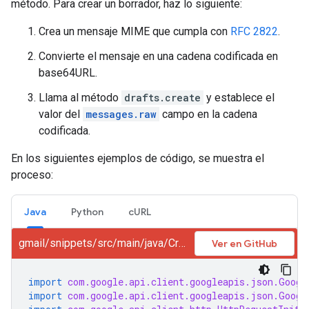
método. Para crear un borrador, haz lo siguiente:
Crea un mensaje MIME que cumpla con
RFC 2822
.
Convierte el mensaje en una cadena codificada en
base64URL.
Llama al método
drafts.create
y establece el
valor del
messages.raw
campo en la cadena
codificada.
En los siguientes ejemplos de código, se muestra el
proceso:
Java
Python
cURL
gmail/snippets/src/main/java/CreateDraft.java
Ver en GitHub
import
com.google.api.client.googleapis.json.Googl
import
com.google.api.client.googleapis.json.Googl