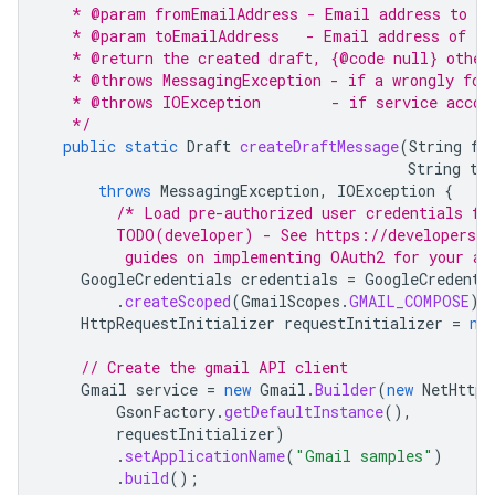
   * @param fromEmailAddress - Email address to ap
   * @param toEmailAddress   - Email address of th
   * @return the created draft, {@code null} other
   * @throws MessagingException - if a wrongly for
   * @throws IOException        - if service accou
   */
public
static
Draft
createDraftMessage
(
String
fr
String
to
throws
MessagingException
,
IOException
{
/* Load pre-authorized user credentials fr
        TODO(developer) - See https://developers.g
         guides on implementing OAuth2 for your ap
GoogleCredentials
credentials
=
GoogleCredenti
.
createScoped
(
GmailScopes
.
GMAIL_COMPOSE
);
HttpRequestInitializer
requestInitializer
=
ne
// Create the gmail API client
Gmail
service
=
new
Gmail
.
Builder
(
new
NetHttpT
GsonFactory
.
getDefaultInstance
(),
requestInitializer
)
.
setApplicationName
(
"Gmail samples"
)
.
build
();